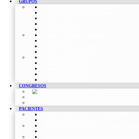
GRUPOS
Coordinadores de Grupos de Trabajo
Normativas de los Grupos de Trabajo
Grupo de EPOC
Grupo de Inf. Respiratorias y Tuberculosis
Grupo de Pediatría
Grupo de Fisioterapia Respiratoria
Grupo de Asma
Grupo de Sueño y Ventilación
Grupo de Patología Vascular
Grupo de Fibrosis Quística
Grupo de Enfermería
Grupo de Neumología intervencionista, función 
Grupo de Enfermedad Pulmonar Intersticial
Grupo de Tabaquismo
CONGRESOS
Histórico de Congresos
–
Congresos de NEUMOMADRID
Otros Eventos
–
Entrega de premios, bienvenidas, tardes con
PACIENTES
Blog
–
Artículos e Insights de NEUMOMADRID
Guías
–
Colección de Guías
Madrid Respira
–
Llamada a la acción sobre la salud 
Vídeos Pacientes
–
Colección de Vídeos dirigidos al
Asociaciones de pacientes
–
Asociaciones de Neumo