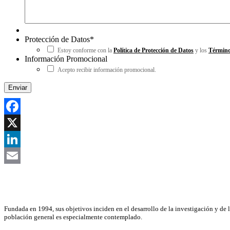
Protección de Datos
*
Estoy conforme con la
Política de Protección de Datos
y los
Término
Información Promocional
Acepto recibir información promocional.
Facebook
X
LinkedIn
Email
Asociación Científica
Fundada en 1994, sus objetivos inciden en el desarrollo de la investigación y de 
población general es especialmente contemplado.