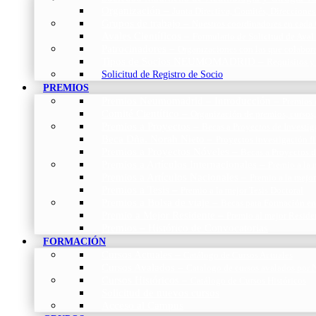
Organización
–
Junta Directiva, Comités, Direcciones
Grupos de trabajo
–
Nuestros coordinadores en cada
Avales Científicos
–
Formulario de Solicitud de Aval
Patrocinadores
–
Organizaciones con las que colabo
Tipos de Socios NEUMOMADRID
–
Requisitos y
Solicitud de Registro de Socio
PREMIOS
Premios Neumomadrid – Introducción
–
Premios 
Comité Científico
–
Organización de premios, cursos,
Premios a Proyectos
–
Becas a Proyectos de Investi
Beca Dña. Norah Nieto
–
Proyectos investigación f
Premios a Proyectos Nóveles
–
Becas a Proyectos 
Premios a Artículos Internacionales
–
Premio a la 
Premios a Artículos Nacionales
–
Premio a la mejo
Premios a Tesis
–
Premio a la mejor Tesis Doctoral
Premios a Bolsa de viaje
–
Becas para Formación en
Premio a Mejor Residente
–
Premio al mejor Reside
Premios – Histórico de Convocatorias
FORMACIÓN
Cursos Actuales
–
Catálogo de Cursos Actuales
Cursos Avalados
–
Catalogo de cursos avalados 
Cursos Históricos
–
Catálogo de Cursos Históricos
Solicitud de nuevos cursos
Acceso al Campus