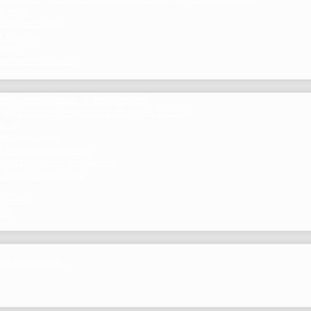
 y Foros
 Grupo de Trabajo
 Científico
ramos
 beneficios de Socios
del Comité Científico de Neumomadrid
 publicaciones y eventos científicos de la Sociedad
gación
ibrosis pulmonar
de Investigación Nóveles
mejor Publicación Internacional
r Publicación Nacional
 Centros
nte
por NEUMOMADRID