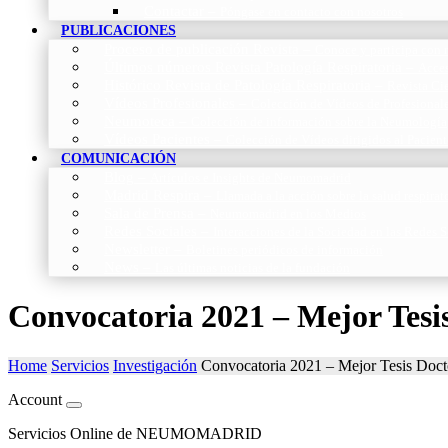
Contactar
–
Póngase en contacto con nosotros
PUBLICACIONES
Proceso de publicación Revista
–
Conoce y participa con n
Últimos números Revista Patología Respiratoria
–
Acces
Histórico Revista de Patología Respiratoria
–
Revista Cie
Vídeos Profesionales
–
Colección de Vídeos de Profesional
Neumoteca
–
Colección de información sobre la Neumología
Vídeos Pacientes
–
Colección de Vídeos dirigidos al Pacient
COMUNICACIÓN
Blog
–
Artículos e Insights de Neumomadrid
Madrid Respira
–
Llamada a la acción sobre la salud respira
Sala de Prensa
–
Neumomadrid en los Medios
Redes Sociales
–
Interacciones de la Sociedad en las Redes S
Newsletter
–
Boletines periódicos de información
News
–
Las últimas noticias de la fundación
Convocatoria 2021 – Mejor Tesi
Home
Servicios
Investigación
Convocatoria 2021 – Mejor Tesis Doct
Account
Servicios Online de NEUMOMADRID