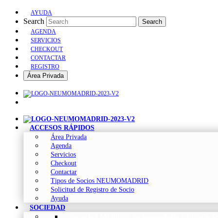
AYUDA
Search
Search
AGENDA
SERVICIOS
CHECKOUT
CONTACTAR
REGISTRO
Área Privada
ACCESOS RÁPIDOS
Área Privada
Agenda
Servicios
Checkout
Contactar
Tipos de Socios NEUMOMADRID
Solicitud de Registro de Socio
Ayuda
SOCIEDAD
Sociedad Madrileña de Neumología y Cirugía To