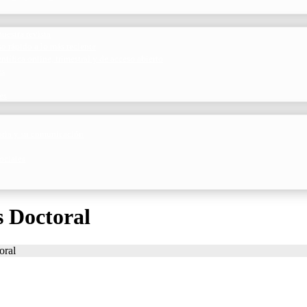
uestra revista
o rápido a lo más reciente
ntífica online, trimestral y de acceso abierto
es
es
toria y su comunicación
ociales
s Doctoral
oral