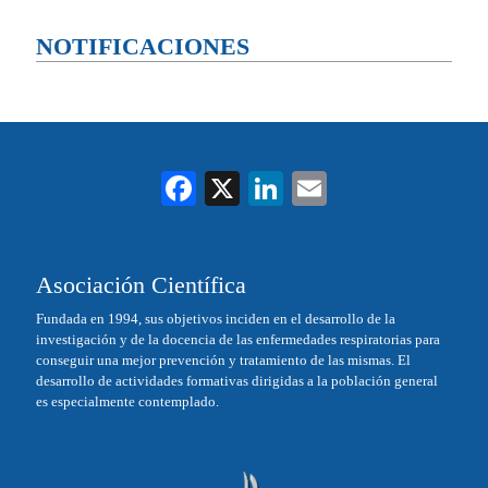
NOTIFICACIONES
Fa
X
Li
E
ce
nk
m
bo
ed
ail
Asociación Científica
ok
In
Fundada en 1994, sus objetivos inciden en el desarrollo de la
investigación y de la docencia de las enfermedades respiratorias para
conseguir una mejor prevención y tratamiento de las mismas. El
desarrollo de actividades formativas dirigidas a la población general
es especialmente contemplado.