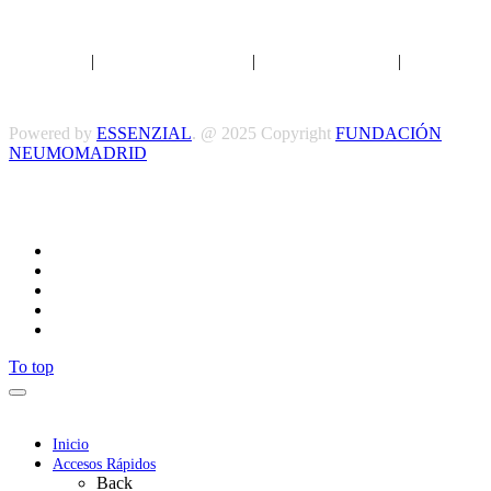
Aviso legal
|
Política de privacidad
|
Política de Cookies
|
Términos
y Condiciones
Powered by
ESSENZIAL
. @ 2025 Copyright
FUNDACIÓN
NEUMOMADRID
Síguenos
To top
Inicio
Accesos Rápidos
Back