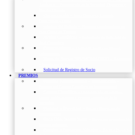
Torácica
–
Presentación de la Sociedad, Objetivos y
Nuestra Historia
Organización
–
Junta Directiva, Comités,
Direcciones y Foros
Grupos de trabajo
–
Nuestros coordinadores en
cada Grupo de Trabajo
Avales Científicos
–
Formulario de Solicitud de
Aval Científico
Patrocinadores
–
Organizaciones con las que
colaboramos
Tipos de Socios NEUMOMADRID
–
Requisitos
y beneficios de Socios
Solicitud de Registro de Socio
PREMIOS
Premios Neumomadrid – Introducción
–
Premios del Comité Científico de Neumomadrid
Comité Científico
–
Organización de premios,
cursos, publicaciones y eventos científicos de la
Sociedad
Premios a Proyectos
–
Becas a Proyectos de
Investigación
Beca Dña. Norah Nieto
–
Proyectos investigación
fibrosis pulmonar
Premios a Proyectos Nóveles
–
Becas a Proyectos