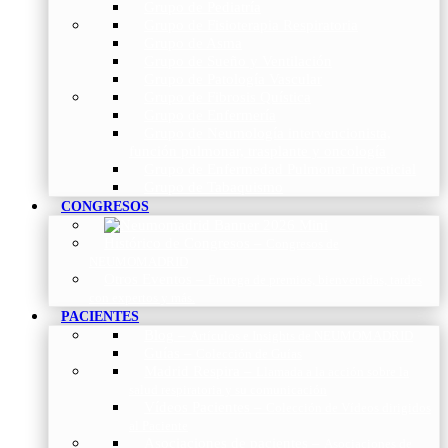
Grupo de Pediatría
Grupo de Fisioterapia Respiratoria
Grupo de Asma
Grupo de Sueño y Ventilación
Grupo de Patología Vascular
Grupo de Fibrosis Quística
Grupo de Enfermería
Grupo de Neumología intervencionista,
función pulmonar, trasplante y oncología
Grupo de Enfermedad Pulmonar Intersticial
Grupo de Tabaquismo
CONGRESOS
Histórico de Congresos
–
Congresos de
NEUMOMADRID
Otros Eventos
–
Entrega de premios, bienvenidas, tardes
con expertos y más.
PACIENTES
Blog
–
Artículos e Insights de NEUMOMADRID
Guías
–
Colección de Guías
Madrid Respira
–
Llamada a la acción sobre la
salud respiratoria y su comunicación
Vídeos Pacientes
–
Colección de Vídeos dirigidos
al Paciente
Asociaciones de pacientes
–
Asociaciones de