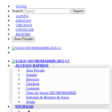
AYUDA
Search
Search
AGENDA
SERVICIOS
CHECKOUT
CONTACTAR
REGISTRO
Área Privada
ACCESOS RÁPIDOS
Área Privada
Agenda
Servicios
Checkout
Contactar
Tipos de Socios NEUMOMADRID
Solicitud de Registro de Socio
Ayuda
SOCIEDAD
Sociedad Madrileña de Neumología y Cirugía