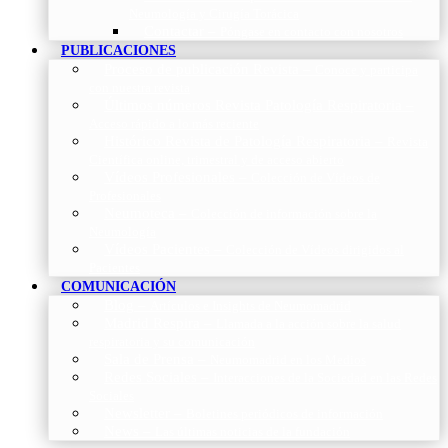
Neumología y Cirugía Torácica
Contactar
–
Póngase en contacto con nosotros
PUBLICACIONES
Proceso de publicación Revista
–
Conoce y participa
con nuestra revista
Últimos números Revista Patología Respiratoria
–
Acceso rápido a lo más reciente
Histórico Revista de Patología Respiratoria
–
Revista
Científica online, trimestral y de acceso abierto
Vídeos Profesionales
–
Colección de Vídeos de
Profesionales
Neumoteca
–
Colección de información sobre la
Neumología
Vídeos Pacientes
–
Colección de Vídeos dirigidos al
Pacientes
COMUNICACIÓN
Blog
–
Artículos e Insights de Neumomadrid
Madrid Respira
–
Llamada a la acción sobre la salud
respiratoria y su comunicación
Sala de Prensa
–
Neumomadrid en los Medios
Redes Sociales
–
Interacciones de la Sociedad en las Redes
Sociales
Newsletter
–
Boletines periódicos de información
News
–
Las últimas noticias de la fundación