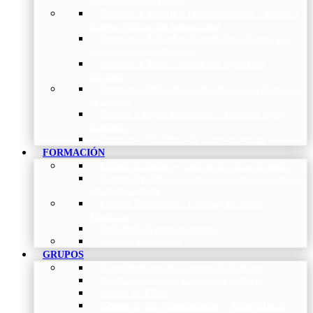
de Investigación Nóveles
Premios a Artículos Internacionales
–
Premio a
la mejor Publicación Internacional
Premios a Artículos Nacionales
–
Premio a la
mejor Publicación Nacional
Premios a Tesis
–
Premio a la mejor Tesis
Doctoral
Premios a Bolsa de viaje
–
Becas para Formación
en Centros
Premio a Mejor Residente
–
Premio al mejor
Residente
Premios – Histórico de Convocatorias
FORMACIÓN
Cursos Actuales
–
Catálogo de Cursos Actuales
Cursos Avalados
–
Catalogo de cursos avalados por
NEUMOMADRID
Cursos Históricos
–
Catálogo de Cursos
Históricos
Solicitud de nuevos cursos
Acceso al Campus
GRUPOS
Coordinadores de Grupos de Trabajo
Normativas de los Grupos de Trabajo
Grupo de EPOC
Grupo de Inf. Respiratorias y Tuberculosis