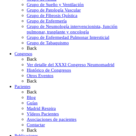
Grupo de Sueño y Ventilación
Grupo de Patología Vascular
Grupo de Fibrosis Quística
Grupo de Enfermería
Grupo de Neumología intervencionista, función
pulmonar, trasplante y oncología
Grupo de Enfermedad Pulmonar Intersticial
Grupo de Tabaquismo
Back
Congresos
Back
Ver detalle del XXXI Congreso Neumomadrid
Histórico de Congresos
Otros Eventos
Back
Pacientes
Back
Blog
Guías
Madrid Respira
Vídeos Pacientes
Asociaciones de pacientes
Contactar
Back
Publicaciones