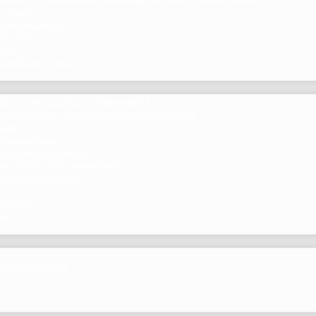
 y Foros
 Grupo de Trabajo
 Científico
ramos
 beneficios de Socios
del Comité Científico de Neumomadrid
 publicaciones y eventos científicos de la Sociedad
gación
ibrosis pulmonar
de Investigación Nóveles
mejor Publicación Internacional
r Publicación Nacional
 Centros
nte
por NEUMOMADRID