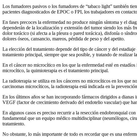
Los fumadores pasivos o los fumadores de “tabaco light” también tien
pacientes diagnosticados de EPOC o FPI, los trabajadores en contacto c
En fases precoces la enfermedad no produce ningún síntoma y el diagn
dependerán de la localización y extensión del tumor siendo los más fre
dolor torácico (si afecta a la pleura o pared torácica), disfonía o s
dolores óseos, cansancio, mareos, pérdida de peso y del apetito.
La elección del tratamiento depende del tipo de cáncer y del estadiaje
tratamiento principal, siempre que sea posible, y tratando de realizar 
En el cáncer no microcítico en los que la enfermedad esté en estadíos 
microcítico, la quimioterapia es el tratamiento principal.
La radioterapia se utiliza en los cánceres no microcíticos en los que n
carcinomas microcíticos, la radioterapia está indicada en la prevenció
En los últimos años se han incorporando fármacos dirigidos a dianas i
VEGF (factor de crecimiento derivado del endotelio vascular) que han
En algunos casos es preciso recurrir a la resección endobronquial con 
fundamental que un equipo médico multidisciplinar (neumólogos, ciruja
tratamiento.
No obstante, lo más importante de todo es recordar que es una enfer