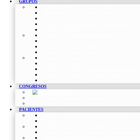
GRUPOS
Coordinadores de Grupos de Trabajo
Normativas de los Grupos de Trabajo
Grupo de EPOC
Grupo de Inf. Respiratorias y Tuberculosis
Grupo de Pediatría
Grupo de Fisioterapia Respiratoria
Grupo de Asma
Grupo de Sueño y Ventilación
Grupo de Patología Vascular
Grupo de Fibrosis Quística
Grupo de Enfermería
Grupo de Neumología intervencionista, función 
Grupo de Enfermedad Pulmonar Intersticial
Grupo de Tabaquismo
CONGRESOS
Histórico de Congresos
–
Congresos de NEUMOMADRID
Otros Eventos
–
Entrega de premios, bienvenidas, tardes con
PACIENTES
Blog
–
Artículos e Insights de NEUMOMADRID
Guías
–
Colección de Guías
Madrid Respira
–
Llamada a la acción sobre la salud 
Vídeos Pacientes
–
Colección de Vídeos dirigidos al
Asociaciones de pacientes
–
Asociaciones de Neumo