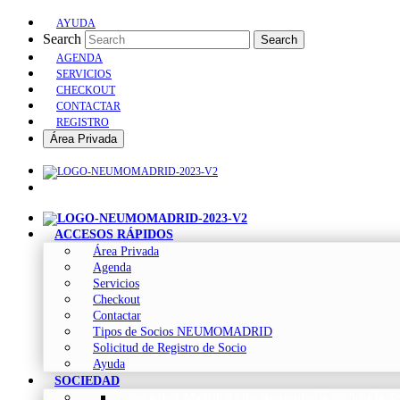
AYUDA
Search
Search
AGENDA
SERVICIOS
CHECKOUT
CONTACTAR
REGISTRO
Área Privada
ACCESOS RÁPIDOS
Área Privada
Agenda
Servicios
Checkout
Contactar
Tipos de Socios NEUMOMADRID
Solicitud de Registro de Socio
Ayuda
SOCIEDAD
Sociedad Madrileña de Neumología y Cirugía To