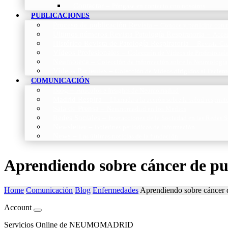
Contactar
–
Póngase en contacto con nosotros
PUBLICACIONES
Proceso de publicación Revista
–
Conoce y participa con n
Últimos números Revista Patología Respiratoria
–
Acces
Histórico Revista de Patología Respiratoria
–
Revista Cie
Vídeos Profesionales
–
Colección de Vídeos de Profesional
Neumoteca
–
Colección de información sobre la Neumología
Vídeos Pacientes
–
Colección de Vídeos dirigidos al Pacient
COMUNICACIÓN
Blog
–
Artículos e Insights de Neumomadrid
Madrid Respira
–
Llamada a la acción sobre la salud respira
Sala de Prensa
–
Neumomadrid en los Medios
Redes Sociales
–
Interacciones de la Sociedad en las Redes S
Newsletter
–
Boletines periódicos de información
News
–
Las últimas noticias de la fundación
Aprendiendo sobre cáncer de p
Home
Comunicación
Blog
Enfermedades
Aprendiendo sobre cáncer
Account
Servicios Online de NEUMOMADRID