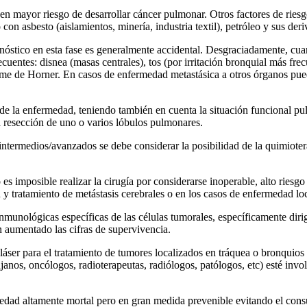
en mayor riesgo de desarrollar cáncer pulmonar. Otros factores de ries
on asbesto (aislamientos, minería, industria textil), petróleo y sus deri
óstico en esta fase es generalmente accidental. Desgraciadamente, cua
cuentes: disnea (masas centrales), tos (por irritación bronquial más fre
índrome de Horner. En casos de enfermedad metastásica a otros órganos p
 de la enfermedad, teniendo también en cuenta la situación funcional pu
la resección de uno o varios lóbulos pulmonares.
intermedios/avanzados se debe considerar la posibilidad de la quimioter
o es imposible realizar la cirugía por considerarse inoperable, alto riesg
n y tratamiento de metástasis cerebrales o en los casos de enfermedad lo
nmunológicas específicas de las células tumorales, específicamente diri
 aumentado las cifras de supervivencia.
láser para el tratamiento de tumores localizados en tráquea o bronquios 
nos, oncólogos, radioterapeutas, radiólogos, patólogos, etc) esté invo
medad altamente mortal pero en gran medida prevenible evitando el con