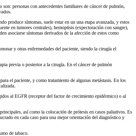
go son: personas con antecedentes familiares de cáncer de pulmón,
vados.
ndo produce síntomas, suele estar en un una etapa avanzada, y estos
cuente en tumores centrales), hemoptisis (expectoración con sangre),
ueden asociarse síntomas derivados de la afección de estos como
lmonar y otras enfermedades del paciente, siendo la cirugía el
apia previa o posterior a la cirugía. En el cáncer de pulmón
o para el paciente, y como tratamiento de algunas metástasis. En los
calizada.
gidos al EGFR (receptor del factor de crecimiento epidérmico) o al
principales, así como la colocación de prótesis en casos paliativos. Es
lucrado en cada caso para una mejor orientación del diagnóstico y
sumo de tabaco.