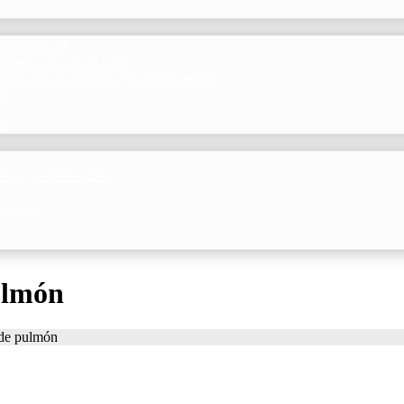
uestra revista
o rápido a lo más reciente
ntífica online, trimestral y de acceso abierto
es
es
toria y su comunicación
ociales
ulmón
 de pulmón