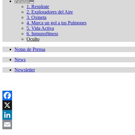
Paradas
1. Respírate
2. Exploradores del Aire
3. Oxineta
4. Marca un gol a tus Pulmones
5. Vida Activa
6. Inmunofitness
Oculto
Notas de Prensa
News
Newsletter
Facebook
X
LinkedIn
Email