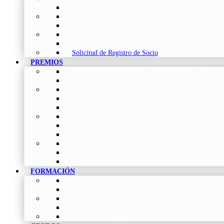
Organización
–
Junta Directiva, Comités, Direcciones
Grupos de trabajo
–
Nuestros coordinadores en cada
Avales Científicos
–
Formulario de Solicitud de Aval
Patrocinadores
–
Organizaciones con las que colabo
Tipos de Socios NEUMOMADRID
–
Requisitos y
Solicitud de Registro de Socio
PREMIOS
Premios Neumomadrid – Introducción
–
Premios 
Comité Científico
–
Organización de premios, cursos,
Premios a Proyectos
–
Becas a Proyectos de Investi
Beca Dña. Norah Nieto
–
Proyectos investigación f
Premios a Proyectos Nóveles
–
Becas a Proyectos 
Premios a Artículos Internacionales
–
Premio a la 
Premios a Artículos Nacionales
–
Premio a la mejo
Premios a Tesis
–
Premio a la mejor Tesis Doctoral
Premios a Bolsa de viaje
–
Becas para Formación en
Premio a Mejor Residente
–
Premio al mejor Reside
Premios – Histórico de Convocatorias
FORMACIÓN
Cursos Actuales
–
Catálogo de Cursos Actuales
Cursos Avalados
–
Catalogo de cursos avalados 
Cursos Históricos
–
Catálogo de Cursos Históricos
Solicitud de nuevos cursos
Acceso al Campus