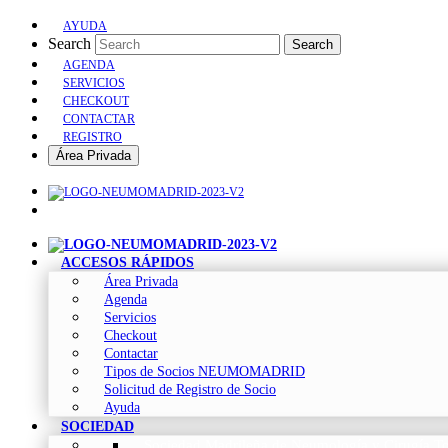
AYUDA
Search
Search
AGENDA
SERVICIOS
CHECKOUT
CONTACTAR
REGISTRO
Área Privada
ACCESOS RÁPIDOS
Área Privada
Agenda
Servicios
Checkout
Contactar
Tipos de Socios NEUMOMADRID
Solicitud de Registro de Socio
Ayuda
SOCIEDAD
Sociedad Madrileña de Neumología y Cirugía To