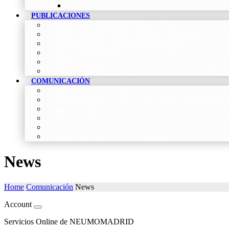
Contactar
–
Póngase en contacto con nosotros
PUBLICACIONES
Proceso de publicación Revista
–
Conoce y participa con n
Últimos números Revista Patología Respiratoria
–
Acces
Histórico Revista de Patología Respiratoria
–
Revista Cie
Vídeos Profesionales
–
Colección de Vídeos de Profesional
Neumoteca
–
Colección de información sobre la Neumología
Vídeos Pacientes
–
Colección de Vídeos dirigidos al Pacient
COMUNICACIÓN
Blog
–
Artículos e Insights de Neumomadrid
Madrid Respira
–
Llamada a la acción sobre la salud respira
Sala de Prensa
–
Neumomadrid en los Medios
Redes Sociales
–
Interacciones de la Sociedad en las Redes S
Newsletter
–
Boletines periódicos de información
News
–
Las últimas noticias de la fundación
News
Home
Comunicación
News
Account
Servicios Online de NEUMOMADRID