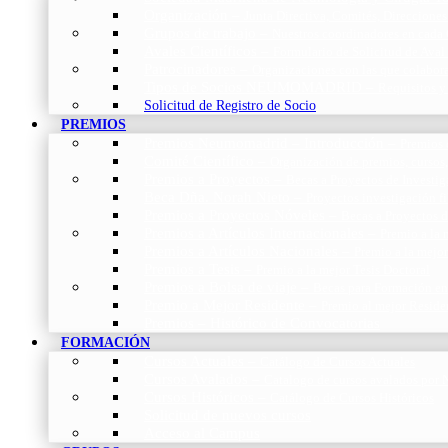
Organización
–
Junta Directiva, Comités, Direcciones
Grupos de trabajo
–
Nuestros coordinadores en cada
Avales Científicos
–
Formulario de Solicitud de Aval
Patrocinadores
–
Organizaciones con las que colabo
Tipos de Socios NEUMOMADRID
–
Requisitos y
Solicitud de Registro de Socio
PREMIOS
Premios Neumomadrid – Introducción
–
Premios 
Comité Científico
–
Organización de premios, cursos,
Premios a Proyectos
–
Becas a Proyectos de Investi
Beca Dña. Norah Nieto
–
Proyectos investigación f
Premios a Proyectos Nóveles
–
Becas a Proyectos 
Premios a Artículos Internacionales
–
Premio a la 
Premios a Artículos Nacionales
–
Premio a la mejo
Premios a Tesis
–
Premio a la mejor Tesis Doctoral
Premios a Bolsa de viaje
–
Becas para Formación en
Premio a Mejor Residente
–
Premio al mejor Reside
Premios – Histórico de Convocatorias
FORMACIÓN
Cursos Actuales
–
Catálogo de Cursos Actuales
Cursos Avalados
–
Catalogo de cursos avalados 
Cursos Históricos
–
Catálogo de Cursos Históricos
Solicitud de nuevos cursos
Acceso al Campus