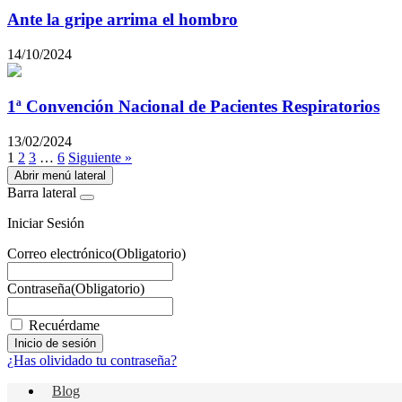
Ante la gripe arrima el hombro
14/10/2024
1ª Convención Nacional de Pacientes Respiratorios
13/02/2024
1
2
3
…
6
Siguiente »
Abrir menú lateral
Barra lateral
Iniciar Sesión
Correo electrónico
(Obligatorio)
Contraseña
(Obligatorio)
Recuérdame
¿Has olividado tu contraseña?
Blog