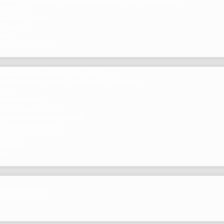
 y Foros
 Grupo de Trabajo
 Científico
ramos
 beneficios de Socios
del Comité Científico de Neumomadrid
 publicaciones y eventos científicos de la Sociedad
gación
ibrosis pulmonar
de Investigación Nóveles
mejor Publicación Internacional
r Publicación Nacional
 Centros
nte
por NEUMOMADRID