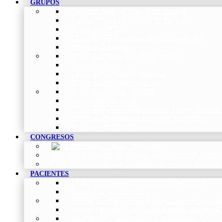
GRUPOS
Coordinadores de Grupos de Trabajo
Normativas de los Grupos de Trabajo
Grupo de EPOC
Grupo de Inf. Respiratorias y Tuberculosis
Grupo de Pediatría
Grupo de Fisioterapia Respiratoria
Grupo de Asma
Grupo de Sueño y Ventilación
Grupo de Patología Vascular
Grupo de Fibrosis Quística
Grupo de Enfermería
Grupo de Neumología intervencionista, función 
Grupo de Enfermedad Pulmonar Intersticial
Grupo de Tabaquismo
CONGRESOS
Histórico de Congresos
–
Congresos de NEUMOMADRID
Otros Eventos
–
Entrega de premios, bienvenidas, tardes con
PACIENTES
Blog
–
Artículos e Insights de NEUMOMADRID
Guías
–
Colección de Guías
Madrid Respira
–
Llamada a la acción sobre la salud 
Vídeos Pacientes
–
Colección de Vídeos dirigidos al
Asociaciones de pacientes
–
Asociaciones de Neumo