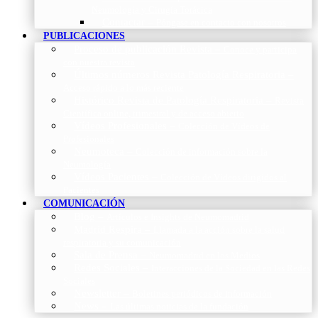
Neumología y Cirugía Torácica
Contactar
–
Póngase en contacto con nosotros
PUBLICACIONES
Proceso de publicación Revista
–
Conoce y participa
con nuestra revista
Últimos números Revista Patología Respiratoria
–
Acceso rápido a lo más reciente
Histórico Revista de Patología Respiratoria
–
Revista
Científica online, trimestral y de acceso abierto
Vídeos Profesionales
–
Colección de Vídeos de
Profesionales
Neumoteca
–
Colección de información sobre la
Neumología
Vídeos Pacientes
–
Colección de Vídeos dirigidos al
Pacientes
COMUNICACIÓN
Blog
–
Artículos e Insights de Neumomadrid
Madrid Respira
–
Llamada a la acción sobre la salud
respiratoria y su comunicación
Sala de Prensa
–
Neumomadrid en los Medios
Redes Sociales
–
Interacciones de la Sociedad en las Redes
Sociales
Newsletter
–
Boletines periódicos de información
News
–
Las últimas noticias de la fundación