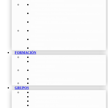
de Investigación Nóveles
Premios a Artículos Internacionales
–
Premio a
la mejor Publicación Internacional
Premios a Artículos Nacionales
–
Premio a la
mejor Publicación Nacional
Premios a Tesis
–
Premio a la mejor Tesis
Doctoral
Premios a Bolsa de viaje
–
Becas para Formación
en Centros
Premio a Mejor Residente
–
Premio al mejor
Residente
Premios – Histórico de Convocatorias
FORMACIÓN
Cursos Actuales
–
Catálogo de Cursos Actuales
Cursos Avalados
–
Catalogo de cursos avalados por
NEUMOMADRID
Cursos Históricos
–
Catálogo de Cursos
Históricos
Solicitud de nuevos cursos
Acceso al Campus
GRUPOS
Coordinadores de Grupos de Trabajo
Normativas de los Grupos de Trabajo
Grupo de EPOC
Grupo de Inf. Respiratorias y Tuberculosis