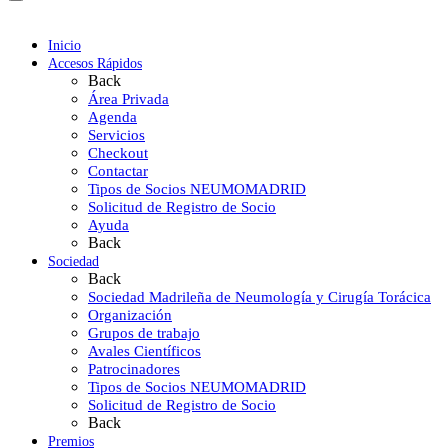
Inicio
Accesos Rápidos
Back
Área Privada
Agenda
Servicios
Checkout
Contactar
Tipos de Socios NEUMOMADRID
Solicitud de Registro de Socio
Ayuda
Back
Sociedad
Back
Sociedad Madrileña de Neumología y Cirugía Torácica
Organización
Grupos de trabajo
Avales Científicos
Patrocinadores
Tipos de Socios NEUMOMADRID
Solicitud de Registro de Socio
Back
Premios