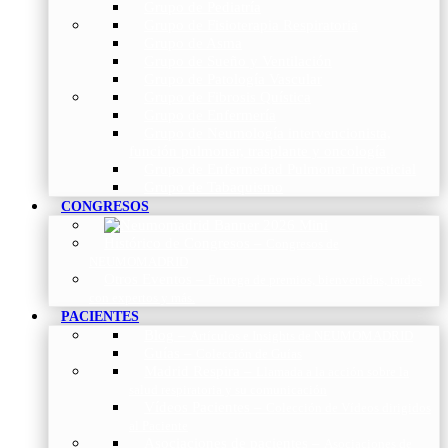
Grupo de Pediatría
Grupo de Fisioterapia Respiratoria
Grupo de Asma
Grupo de Sueño y Ventilación
Grupo de Patología Vascular
Grupo de Fibrosis Quística
Grupo de Enfermería
Grupo de Neumología intervencionista,
función pulmonar, trasplante y oncología
Grupo de Enfermedad Pulmonar Intersticial
Grupo de Tabaquismo
CONGRESOS
Histórico de Congresos
–
Congresos de
NEUMOMADRID
Otros Eventos
–
Entrega de premios, bienvenidas, tardes
con expertos y más.
PACIENTES
Blog
–
Artículos e Insights de NEUMOMADRID
Guías
–
Colección de Guías
Madrid Respira
–
Llamada a la acción sobre la
salud respiratoria y su comunicación
Vídeos Pacientes
–
Colección de Vídeos dirigidos
al Paciente
Asociaciones de pacientes
–
Asociaciones de