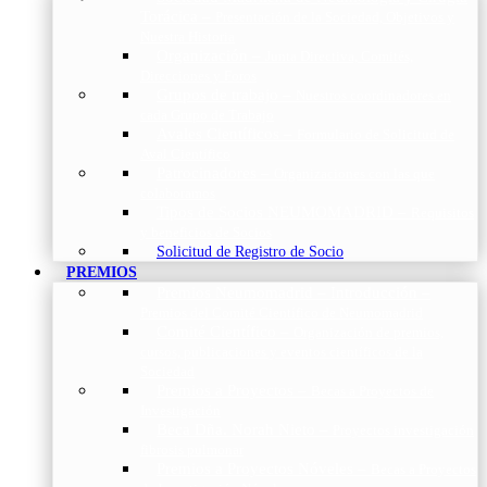
Torácica
–
Presentación de la Sociedad, Objetivos y
Nuestra Historia
Organización
–
Junta Directiva, Comités,
Direcciones y Foros
Grupos de trabajo
–
Nuestros coordinadores en
cada Grupo de Trabajo
Avales Científicos
–
Formulario de Solicitud de
Aval Científico
Patrocinadores
–
Organizaciones con las que
colaboramos
Tipos de Socios NEUMOMADRID
–
Requisitos
y beneficios de Socios
Solicitud de Registro de Socio
PREMIOS
Premios Neumomadrid – Introducción
–
Premios del Comité Científico de Neumomadrid
Comité Científico
–
Organización de premios,
cursos, publicaciones y eventos científicos de la
Sociedad
Premios a Proyectos
–
Becas a Proyectos de
Investigación
Beca Dña. Norah Nieto
–
Proyectos investigación
fibrosis pulmonar
Premios a Proyectos Nóveles
–
Becas a Proyectos