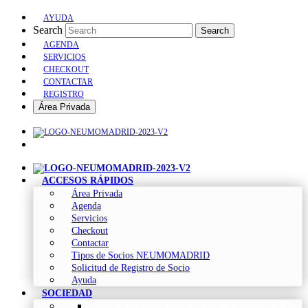
AYUDA
Search
Search
AGENDA
SERVICIOS
CHECKOUT
CONTACTAR
REGISTRO
Área Privada
ACCESOS RÁPIDOS
Área Privada
Agenda
Servicios
Checkout
Contactar
Tipos de Socios NEUMOMADRID
Solicitud de Registro de Socio
Ayuda
SOCIEDAD
Sociedad Madrileña de Neumología y Cirugía