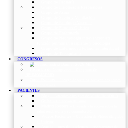
Grupo de Pediatría
Grupo de Fisioterapia Respiratoria
Grupo de Asma
Grupo de Sueño y Ventilación
Grupo de Patología Vascular
Grupo de Fibrosis Quística
Grupo de Enfermería
Grupo de Neumología intervencionista,
función pulmonar, trasplante y oncología
Grupo de Enfermedad Pulmonar Intersticial
Grupo de Tabaquismo
CONGRESOS
Histórico de Congresos
–
Congresos de
NEUMOMADRID
Otros Eventos
–
Entrega de premios, bienvenidas, tardes
con expertos y más.
PACIENTES
Blog
–
Artículos e Insights de NEUMOMADRID
Guías
–
Colección de Guías
Madrid Respira
–
Llamada a la acción sobre la
salud respiratoria y su comunicación
Vídeos Pacientes
–
Colección de Vídeos dirigidos
al Paciente
Asociaciones de pacientes
–
Asociaciones de