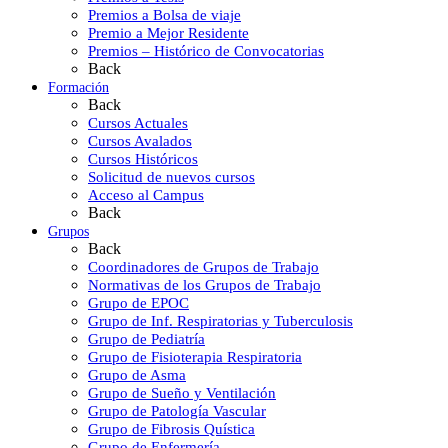
Premios a Bolsa de viaje
Premio a Mejor Residente
Premios – Histórico de Convocatorias
Back
Formación
Back
Cursos Actuales
Cursos Avalados
Cursos Históricos
Solicitud de nuevos cursos
Acceso al Campus
Back
Grupos
Back
Coordinadores de Grupos de Trabajo
Normativas de los Grupos de Trabajo
Grupo de EPOC
Grupo de Inf. Respiratorias y Tuberculosis
Grupo de Pediatría
Grupo de Fisioterapia Respiratoria
Grupo de Asma
Grupo de Sueño y Ventilación
Grupo de Patología Vascular
Grupo de Fibrosis Quística
Grupo de Enfermería