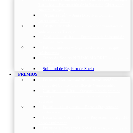
Torácica
–
Presentación de la Sociedad, Objetivos y
Nuestra Historia
Organización
–
Junta Directiva, Comités,
Direcciones y Foros
Grupos de trabajo
–
Nuestros coordinadores en
cada Grupo de Trabajo
Avales Científicos
–
Formulario de Solicitud de
Aval Científico
Patrocinadores
–
Organizaciones con las que
colaboramos
Tipos de Socios NEUMOMADRID
–
Requisitos
y beneficios de Socios
Solicitud de Registro de Socio
PREMIOS
Premios Neumomadrid – Introducción
–
Premios del Comité Científico de Neumomadrid
Comité Científico
–
Organización de premios,
cursos, publicaciones y eventos científicos de la
Sociedad
Premios a Proyectos
–
Becas a Proyectos de
Investigación
Beca Dña. Norah Nieto
–
Proyectos investigación
fibrosis pulmonar
Premios a Proyectos Nóveles
–
Becas a Proyectos