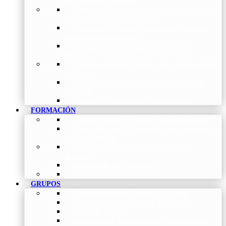
de Investigación Nóveles
Premios a Artículos Internacionales
–
Premio a
la mejor Publicación Internacional
Premios a Artículos Nacionales
–
Premio a la
mejor Publicación Nacional
Premios a Tesis
–
Premio a la mejor Tesis
Doctoral
Premios a Bolsa de viaje
–
Becas para Formación
en Centros
Premio a Mejor Residente
–
Premio al mejor
Residente
Premios – Histórico de Convocatorias
FORMACIÓN
Cursos Actuales
–
Catálogo de Cursos Actuales
Cursos Avalados
–
Catalogo de cursos avalados por
NEUMOMADRID
Cursos Históricos
–
Catálogo de Cursos
Históricos
Solicitud de nuevos cursos
Acceso al Campus
GRUPOS
Coordinadores de Grupos de Trabajo
Normativas de los Grupos de Trabajo
Grupo de EPOC
Grupo de Inf. Respiratorias y Tuberculosis