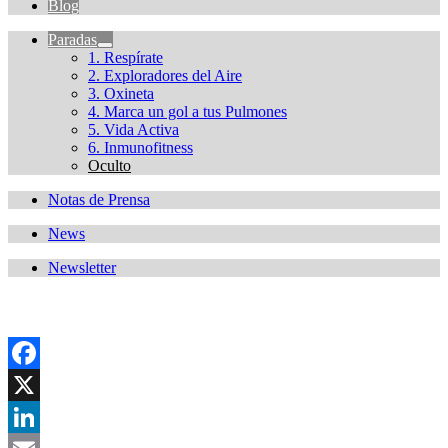
Blog
Paradas
1. Respírate
2. Exploradores del Aire
3. Oxineta
4. Marca un gol a tus Pulmones
5. Vida Activa
6. Inmunofitness
Oculto
Notas de Prensa
News
Newsletter
Facebook
X