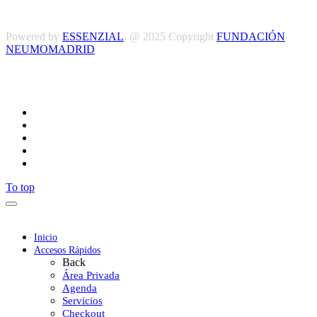
y Condiciones
Powered by
ESSENZIAL
. @ 2025 Copyright
FUNDACIÓN
NEUMOMADRID
Síguenos
To top
Inicio
Accesos Rápidos
Back
Área Privada
Agenda
Servicios
Checkout