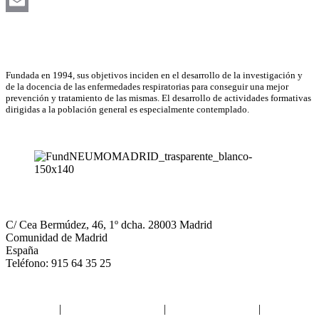
LinkedIn
Email
Asociación Científica
Fundada en 1994, sus objetivos inciden en el desarrollo de la investigación y
de la docencia de las enfermedades respiratorias para conseguir una mejor
prevención y tratamiento de las mismas. El desarrollo de actividades formativas
dirigidas a la población general es especialmente contemplado.
NEUMOMADRID
C/ Cea Bermúdez, 46, 1º dcha. 28003 Madrid
Comunidad de Madrid
España
Teléfono: 915 64 35 25
Aviso legal
|
Política de privacidad
|
Política de Cookies
|
Términos