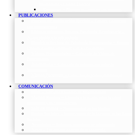
Neumología y Cirugía Torácica
Contactar
–
Póngase en contacto con nosotros
PUBLICACIONES
Proceso de publicación Revista
–
Conoce y participa
con nuestra revista
Últimos números Revista Patología Respiratoria
–
Acceso rápido a lo más reciente
Histórico Revista de Patología Respiratoria
–
Revista
Científica online, trimestral y de acceso abierto
Vídeos Profesionales
–
Colección de Vídeos de
Profesionales
Neumoteca
–
Colección de información sobre la
Neumología
Vídeos Pacientes
–
Colección de Vídeos dirigidos al
Pacientes
COMUNICACIÓN
Blog
–
Artículos e Insights de Neumomadrid
Madrid Respira
–
Llamada a la acción sobre la salud
respiratoria y su comunicación
Sala de Prensa
–
Neumomadrid en los Medios
Redes Sociales
–
Interacciones de la Sociedad en las Redes
Sociales
Newsletter
–
Boletines periódicos de información
News
–
Las últimas noticias de la fundación