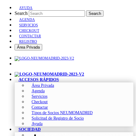
AYUDA
Search
Search
AGENDA
SERVICIOS
CHECKOUT
CONTACTAR
REGISTRO
Área Privada
ACCESOS RÁPIDOS
Área Privada
Agenda
Servicios
Checkout
Contactar
Tipos de Socios NEUMOMADRID
Solicitud de Registro de Socio
Ayuda
SOCIEDAD
Sociedad Madrileña de Neumología y Cirugía