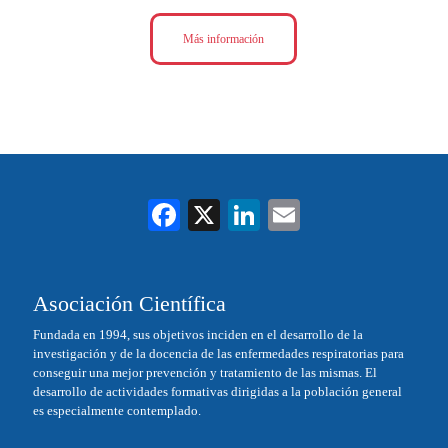
Más información
Fa
X
Li
E
ce
nk
m
bo
ed
ail
Asociación Científica
ok
In
Fundada en 1994, sus objetivos inciden en el desarrollo de la
investigación y de la docencia de las enfermedades respiratorias para
conseguir una mejor prevención y tratamiento de las mismas. El
desarrollo de actividades formativas dirigidas a la población general
es especialmente contemplado.