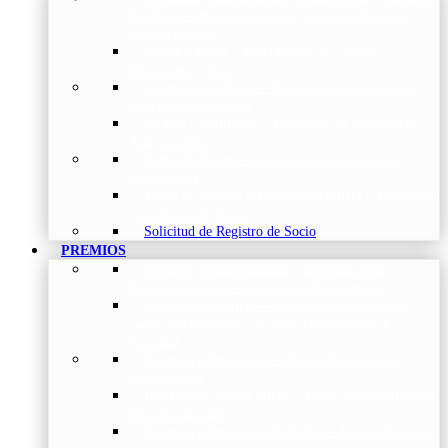
Torácica
–
Presentación de la Sociedad, Objetivos y
Nuestra Historia
Organización
–
Junta Directiva, Comités,
Direcciones y Foros
Grupos de trabajo
–
Nuestros coordinadores en
cada Grupo de Trabajo
Avales Científicos
–
Formulario de Solicitud de
Aval Científico
Patrocinadores
–
Organizaciones con las que
colaboramos
Tipos de Socios NEUMOMADRID
–
Requisitos
y beneficios de Socios
Solicitud de Registro de Socio
PREMIOS
Premios Neumomadrid – Introducción
–
Premios del Comité Científico de Neumomadrid
Comité Científico
–
Organización de premios,
cursos, publicaciones y eventos científicos de la
Sociedad
Premios a Proyectos
–
Becas a Proyectos de
Investigación
Beca Dña. Norah Nieto
–
Proyectos investigación
fibrosis pulmonar
Premios a Proyectos Nóveles
–
Becas a Proyectos