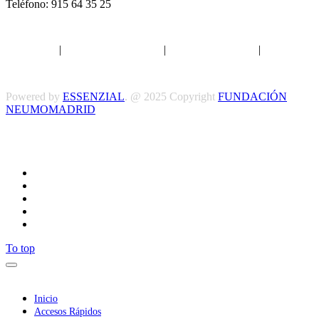
Teléfono: 915 64 35 25
Aviso legal
|
Política de privacidad
|
Política de Cookies
|
Términos
y Condiciones
Powered by
ESSENZIAL
. @ 2025 Copyright
FUNDACIÓN
NEUMOMADRID
Síguenos
To top
Inicio
Accesos Rápidos