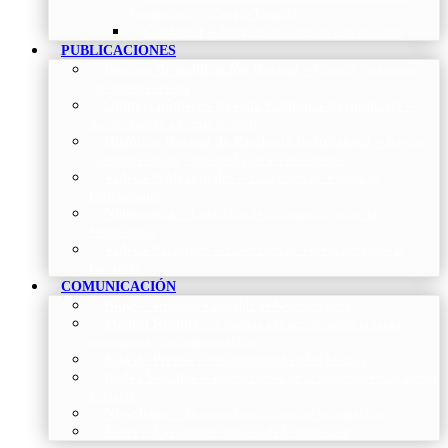
Neumología y Cirugía Torácica
Contactar
–
Póngase en contacto con nosotros
PUBLICACIONES
Proceso de publicación Revista
–
Conoce y participa
con nuestra revista
Últimos números Revista Patología Respiratoria
–
Acceso rápido a lo más reciente
Histórico Revista de Patología Respiratoria
–
Revista
Científica online, trimestral y de acceso abierto
Vídeos Profesionales
–
Colección de Vídeos de
Profesionales
Neumoteca
–
Colección de información sobre la
Neumología
Vídeos Pacientes
–
Colección de Vídeos dirigidos al
Pacientes
COMUNICACIÓN
Blog
–
Artículos e Insights de Neumomadrid
Madrid Respira
–
Llamada a la acción sobre la salud
respiratoria y su comunicación
Sala de Prensa
–
Neumomadrid en los Medios
Redes Sociales
–
Interacciones de la Sociedad en las Redes
Sociales
Newsletter
–
Boletines periódicos de información
News
–
Las últimas noticias de la fundación