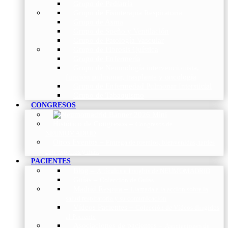
Grupo de Pediatría
Grupo de Fisioterapia Respiratoria
Grupo de Asma
Grupo de Sueño y Ventilación
Grupo de Patología Vascular
Grupo de Fibrosis Quística
Grupo de Enfermería
Grupo de Neumología intervencionista,
función pulmonar, trasplante y oncología
Grupo de Enfermedad Pulmonar Intersticial
Grupo de Tabaquismo
CONGRESOS
Histórico de Congresos
–
Congresos de
NEUMOMADRID
Otros Eventos
–
Entrega de premios, bienvenidas, tardes
con expertos y más.
PACIENTES
Blog
–
Artículos e Insights de NEUMOMADRID
Guías
–
Colección de Guías
Madrid Respira
–
Llamada a la acción sobre la
salud respiratoria y su comunicación
Vídeos Pacientes
–
Colección de Vídeos dirigidos
al Paciente
Asociaciones de pacientes
–
Asociaciones de