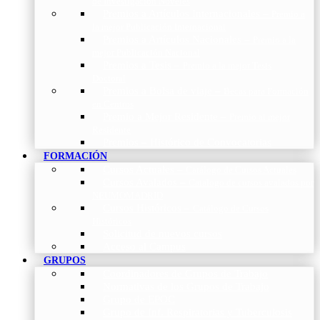
de Investigación Nóveles
Premios a Artículos Internacionales
–
Premio a
la mejor Publicación Internacional
Premios a Artículos Nacionales
–
Premio a la
mejor Publicación Nacional
Premios a Tesis
–
Premio a la mejor Tesis
Doctoral
Premios a Bolsa de viaje
–
Becas para Formación
en Centros
Premio a Mejor Residente
–
Premio al mejor
Residente
Premios – Histórico de Convocatorias
FORMACIÓN
Cursos Actuales
–
Catálogo de Cursos Actuales
Cursos Avalados
–
Catalogo de cursos avalados por
NEUMOMADRID
Cursos Históricos
–
Catálogo de Cursos
Históricos
Solicitud de nuevos cursos
Acceso al Campus
GRUPOS
Coordinadores de Grupos de Trabajo
Normativas de los Grupos de Trabajo
Grupo de EPOC
Grupo de Inf. Respiratorias y Tuberculosis