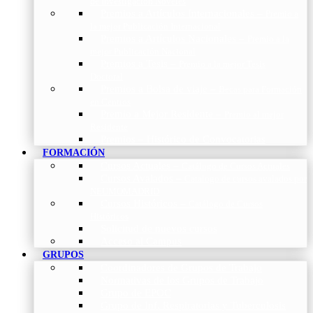
de Investigación Nóveles
Premios a Artículos Internacionales
–
Premio a
la mejor Publicación Internacional
Premios a Artículos Nacionales
–
Premio a la
mejor Publicación Nacional
Premios a Tesis
–
Premio a la mejor Tesis
Doctoral
Premios a Bolsa de viaje
–
Becas para Formación
en Centros
Premio a Mejor Residente
–
Premio al mejor
Residente
Premios – Histórico de Convocatorias
FORMACIÓN
Cursos Actuales
–
Catálogo de Cursos Actuales
Cursos Avalados
–
Catalogo de cursos avalados por
NEUMOMADRID
Cursos Históricos
–
Catálogo de Cursos
Históricos
Solicitud de nuevos cursos
Acceso al Campus
GRUPOS
Coordinadores de Grupos de Trabajo
Normativas de los Grupos de Trabajo
Grupo de EPOC
Grupo de Inf. Respiratorias y Tuberculosis