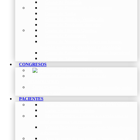
Grupo de Pediatría
Grupo de Fisioterapia Respiratoria
Grupo de Asma
Grupo de Sueño y Ventilación
Grupo de Patología Vascular
Grupo de Fibrosis Quística
Grupo de Enfermería
Grupo de Neumología intervencionista,
función pulmonar, trasplante y oncología
Grupo de Enfermedad Pulmonar Intersticial
Grupo de Tabaquismo
CONGRESOS
Histórico de Congresos
–
Congresos de
NEUMOMADRID
Otros Eventos
–
Entrega de premios, bienvenidas, tardes
con expertos y más.
PACIENTES
Blog
–
Artículos e Insights de NEUMOMADRID
Guías
–
Colección de Guías
Madrid Respira
–
Llamada a la acción sobre la
salud respiratoria y su comunicación
Vídeos Pacientes
–
Colección de Vídeos dirigidos
al Paciente
Asociaciones de pacientes
–
Asociaciones de