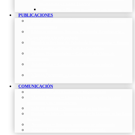
Neumología y Cirugía Torácica
Contactar
–
Póngase en contacto con nosotros
PUBLICACIONES
Proceso de publicación Revista
–
Conoce y participa
con nuestra revista
Últimos números Revista Patología Respiratoria
–
Acceso rápido a lo más reciente
Histórico Revista de Patología Respiratoria
–
Revista
Científica online, trimestral y de acceso abierto
Vídeos Profesionales
–
Colección de Vídeos de
Profesionales
Neumoteca
–
Colección de información sobre la
Neumología
Vídeos Pacientes
–
Colección de Vídeos dirigidos al
Pacientes
COMUNICACIÓN
Blog
–
Artículos e Insights de Neumomadrid
Madrid Respira
–
Llamada a la acción sobre la salud
respiratoria y su comunicación
Sala de Prensa
–
Neumomadrid en los Medios
Redes Sociales
–
Interacciones de la Sociedad en las Redes
Sociales
Newsletter
–
Boletines periódicos de información
News
–
Las últimas noticias de la fundación