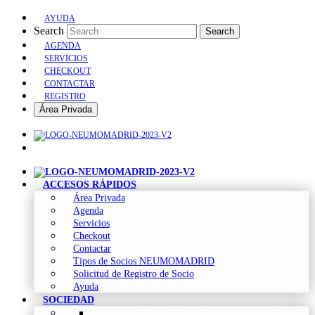
AYUDA
Search
Search
AGENDA
SERVICIOS
CHECKOUT
CONTACTAR
REGISTRO
Área Privada
ACCESOS RÁPIDOS
Área Privada
Agenda
Servicios
Checkout
Contactar
Tipos de Socios NEUMOMADRID
Solicitud de Registro de Socio
Ayuda
SOCIEDAD
Sociedad Madrileña de Neumología y Cirugía