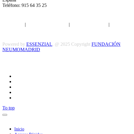
Teléfono: 915 64 35 25
Aviso legal
|
Política de privacidad
|
Política de Cookies
|
Términos
y Condiciones
Powered by
ESSENZIAL
. @ 2025 Copyright
FUNDACIÓN
NEUMOMADRID
Síguenos
To top
Inicio