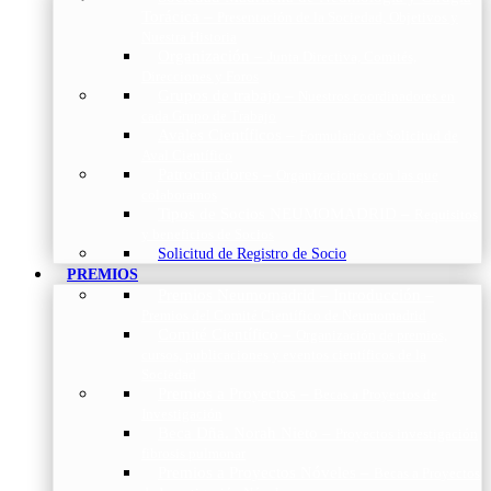
Torácica
–
Presentación de la Sociedad, Objetivos y
Nuestra Historia
Organización
–
Junta Directiva, Comités,
Direcciones y Foros
Grupos de trabajo
–
Nuestros coordinadores en
cada Grupo de Trabajo
Avales Científicos
–
Formulario de Solicitud de
Aval Científico
Patrocinadores
–
Organizaciones con las que
colaboramos
Tipos de Socios NEUMOMADRID
–
Requisitos
y beneficios de Socios
Solicitud de Registro de Socio
PREMIOS
Premios Neumomadrid – Introducción
–
Premios del Comité Científico de Neumomadrid
Comité Científico
–
Organización de premios,
cursos, publicaciones y eventos científicos de la
Sociedad
Premios a Proyectos
–
Becas a Proyectos de
Investigación
Beca Dña. Norah Nieto
–
Proyectos investigación
fibrosis pulmonar
Premios a Proyectos Nóveles
–
Becas a Proyectos