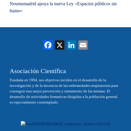
Neumomadrid apoya la nueva Ley «Espacios públicos sin
humo»
Fa
X
Li
E
ce
nk
m
bo
ed
ail
Asociación Científica
ok
In
Fundada en 1994, sus objetivos inciden en el desarrollo de la
investigación y de la docencia de las enfermedades respiratorias para
conseguir una mejor prevención y tratamiento de las mismas. El
desarrollo de actividades formativas dirigidas a la población general
es especialmente contemplado.