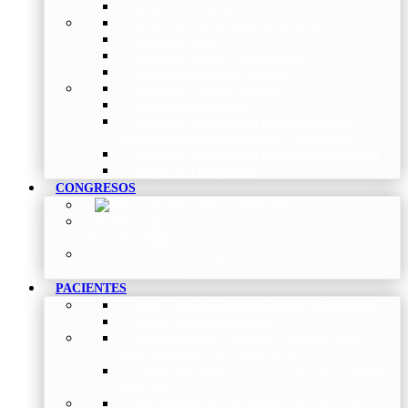
Grupo de Pediatría
Grupo de Fisioterapia Respiratoria
Grupo de Asma
Grupo de Sueño y Ventilación
Grupo de Patología Vascular
Grupo de Fibrosis Quística
Grupo de Enfermería
Grupo de Neumología intervencionista,
función pulmonar, trasplante y oncología
Grupo de Enfermedad Pulmonar Intersticial
Grupo de Tabaquismo
CONGRESOS
Histórico de Congresos
–
Congresos de
NEUMOMADRID
Otros Eventos
–
Entrega de premios, bienvenidas, tardes
con expertos y más.
PACIENTES
Blog
–
Artículos e Insights de NEUMOMADRID
Guías
–
Colección de Guías
Madrid Respira
–
Llamada a la acción sobre la
salud respiratoria y su comunicación
Vídeos Pacientes
–
Colección de Vídeos dirigidos
al Paciente
Asociaciones de pacientes
–
Asociaciones de