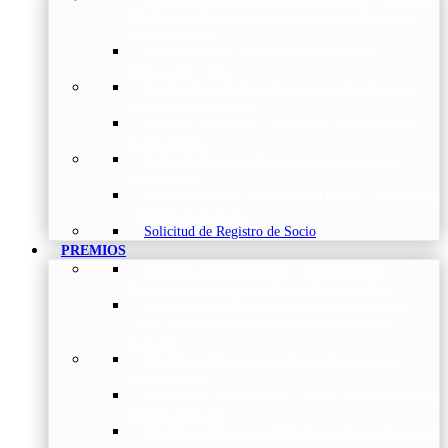
Torácica
–
Presentación de la Sociedad, Objetivos y
Nuestra Historia
Organización
–
Junta Directiva, Comités,
Direcciones y Foros
Grupos de trabajo
–
Nuestros coordinadores en
cada Grupo de Trabajo
Avales Científicos
–
Formulario de Solicitud de
Aval Científico
Patrocinadores
–
Organizaciones con las que
colaboramos
Tipos de Socios NEUMOMADRID
–
Requisitos
y beneficios de Socios
Solicitud de Registro de Socio
PREMIOS
Premios Neumomadrid – Introducción
–
Premios del Comité Científico de Neumomadrid
Comité Científico
–
Organización de premios,
cursos, publicaciones y eventos científicos de la
Sociedad
Premios a Proyectos
–
Becas a Proyectos de
Investigación
Beca Dña. Norah Nieto
–
Proyectos investigación
fibrosis pulmonar
Premios a Proyectos Nóveles
–
Becas a Proyectos