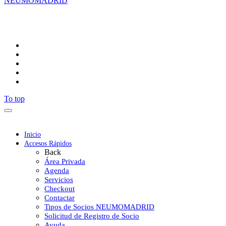
NEUMOMADRID
Síguenos
To top
Inicio
Accesos Rápidos
Back
Área Privada
Agenda
Servicios
Checkout
Contactar
Tipos de Socios NEUMOMADRID
Solicitud de Registro de Socio
Ayuda