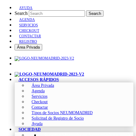
AYUDA
Search
Search
AGENDA
SERVICIOS
CHECKOUT
CONTACTAR
REGISTRO
Área Privada
ACCESOS RÁPIDOS
Área Privada
Agenda
Servicios
Checkout
Contactar
Tipos de Socios NEUMOMADRID
Solicitud de Registro de Socio
Ayuda
SOCIEDAD
Sociedad Madrileña de Neumología y Cirugía