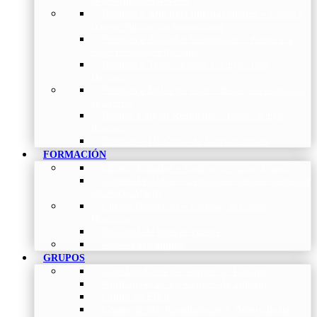
de Investigación Nóveles
Premios a Artículos Internacionales
–
Premio a
la mejor Publicación Internacional
Premios a Artículos Nacionales
–
Premio a la
mejor Publicación Nacional
Premios a Tesis
–
Premio a la mejor Tesis
Doctoral
Premios a Bolsa de viaje
–
Becas para Formación
en Centros
Premio a Mejor Residente
–
Premio al mejor
Residente
Premios – Histórico de Convocatorias
FORMACIÓN
Cursos Actuales
–
Catálogo de Cursos Actuales
Cursos Avalados
–
Catalogo de cursos avalados por
NEUMOMADRID
Cursos Históricos
–
Catálogo de Cursos
Históricos
Solicitud de nuevos cursos
Acceso al Campus
GRUPOS
Coordinadores de Grupos de Trabajo
Normativas de los Grupos de Trabajo
Grupo de EPOC
Grupo de Inf. Respiratorias y Tuberculosis