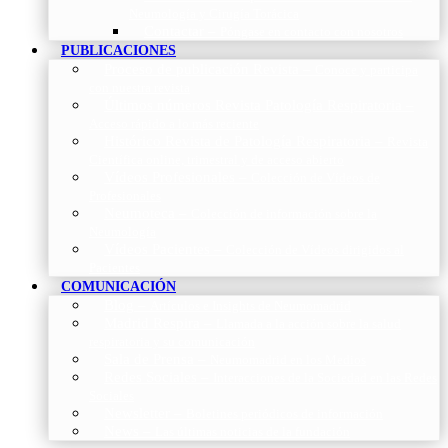
Neumología y Cirugía Torácica
Contactar
–
Póngase en contacto con nosotros
PUBLICACIONES
Proceso de publicación Revista
–
Conoce y participa
con nuestra revista
Últimos números Revista Patología Respiratoria
–
Acceso rápido a lo más reciente
Histórico Revista de Patología Respiratoria
–
Revista
Científica online, trimestral y de acceso abierto
Vídeos Profesionales
–
Colección de Vídeos de
Profesionales
Neumoteca
–
Colección de información sobre la
Neumología
Vídeos Pacientes
–
Colección de Vídeos dirigidos al
Pacientes
COMUNICACIÓN
Blog
–
Artículos e Insights de Neumomadrid
Madrid Respira
–
Llamada a la acción sobre la salud
respiratoria y su comunicación
Sala de Prensa
–
Neumomadrid en los Medios
Redes Sociales
–
Interacciones de la Sociedad en las Redes
Sociales
Newsletter
–
Boletines periódicos de información
News
–
Las últimas noticias de la fundación