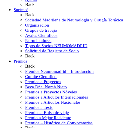
Back
Sociedad
Back
Sociedad Madrileña de Neumología y Cirugía Torácica
Organización
Grupos de trabajo
Avales Científicos
Patrocinadores
Tipos de Socios NEUMOMADRID
Solicitud de Registro de Socio
Back
Premios
Back
Premios Neumomadrid – Introducción
Comité Científico
Premios a Proyectos
Beca Dña. Norah Nieto
Premios a Proyectos Nóveles
Premios a Artículos Internacionales
Premios a Artículos Nacionales
Premios a Tesis
Premios a Bolsa de viaje
Premio a Mejor Residente
Premios – Histórico de Convocatorias
Back