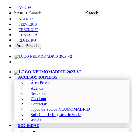
AYUDA
Search
Search
AGENDA
SERVICIOS
CHECKOUT
CONTACTAR
REGISTRO
Área Privada
ACCESOS RÁPIDOS
Área Privada
Agenda
Servicios
Checkout
Contactar
Tipos de Socios NEUMOMADRID
Solicitud de Registro de Socio
Ayuda
SOCIEDAD
Sociedad Madrileña de Neumología y Cirugía