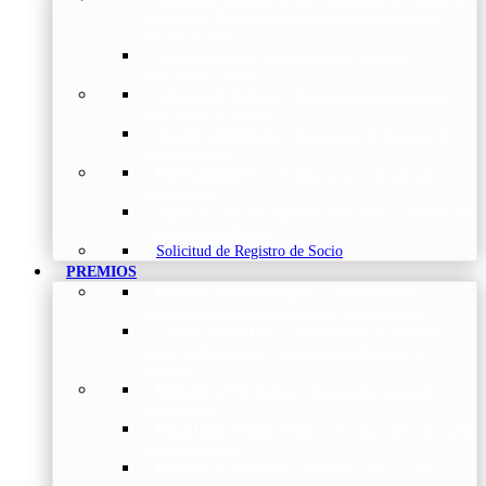
Torácica
–
Presentación de la Sociedad, Objetivos y
Nuestra Historia
Organización
–
Junta Directiva, Comités,
Direcciones y Foros
Grupos de trabajo
–
Nuestros coordinadores en
cada Grupo de Trabajo
Avales Científicos
–
Formulario de Solicitud de
Aval Científico
Patrocinadores
–
Organizaciones con las que
colaboramos
Tipos de Socios NEUMOMADRID
–
Requisitos
y beneficios de Socios
Solicitud de Registro de Socio
PREMIOS
Premios Neumomadrid – Introducción
–
Premios del Comité Científico de Neumomadrid
Comité Científico
–
Organización de premios,
cursos, publicaciones y eventos científicos de la
Sociedad
Premios a Proyectos
–
Becas a Proyectos de
Investigación
Beca Dña. Norah Nieto
–
Proyectos investigación
fibrosis pulmonar
Premios a Proyectos Nóveles
–
Becas a Proyectos