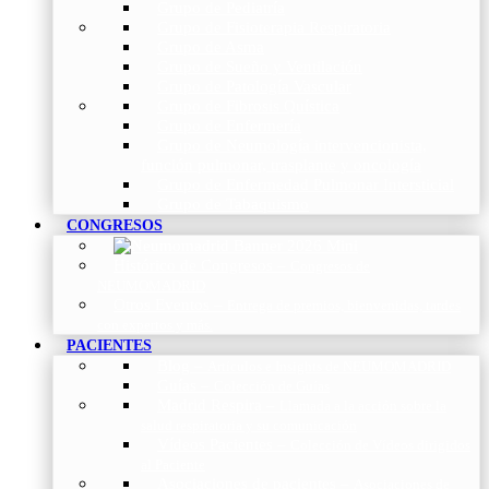
Grupo de Pediatría
Grupo de Fisioterapia Respiratoria
Grupo de Asma
Grupo de Sueño y Ventilación
Grupo de Patología Vascular
Grupo de Fibrosis Quística
Grupo de Enfermería
Grupo de Neumología intervencionista,
función pulmonar, trasplante y oncología
Grupo de Enfermedad Pulmonar Intersticial
Grupo de Tabaquismo
CONGRESOS
Histórico de Congresos
–
Congresos de
NEUMOMADRID
Otros Eventos
–
Entrega de premios, bienvenidas, tardes
con expertos y más.
PACIENTES
Blog
–
Artículos e Insights de NEUMOMADRID
Guías
–
Colección de Guías
Madrid Respira
–
Llamada a la acción sobre la
salud respiratoria y su comunicación
Vídeos Pacientes
–
Colección de Vídeos dirigidos
al Paciente
Asociaciones de pacientes
–
Asociaciones de