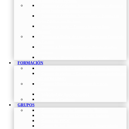
de Investigación Nóveles
Premios a Artículos Internacionales
–
Premio a
la mejor Publicación Internacional
Premios a Artículos Nacionales
–
Premio a la
mejor Publicación Nacional
Premios a Tesis
–
Premio a la mejor Tesis
Doctoral
Premios a Bolsa de viaje
–
Becas para Formación
en Centros
Premio a Mejor Residente
–
Premio al mejor
Residente
Premios – Histórico de Convocatorias
FORMACIÓN
Cursos Actuales
–
Catálogo de Cursos Actuales
Cursos Avalados
–
Catalogo de cursos avalados por
NEUMOMADRID
Cursos Históricos
–
Catálogo de Cursos
Históricos
Solicitud de nuevos cursos
Acceso al Campus
GRUPOS
Coordinadores de Grupos de Trabajo
Normativas de los Grupos de Trabajo
Grupo de EPOC
Grupo de Inf. Respiratorias y Tuberculosis