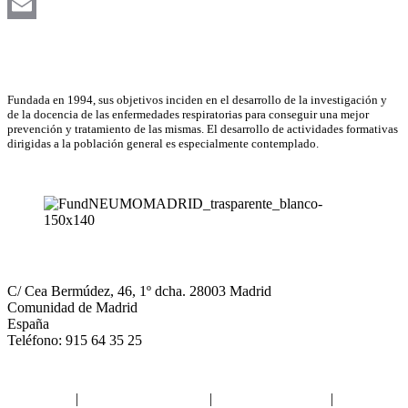
LinkedIn
Email
Asociación Científica
Fundada en 1994, sus objetivos inciden en el desarrollo de la investigación y
de la docencia de las enfermedades respiratorias para conseguir una mejor
prevención y tratamiento de las mismas. El desarrollo de actividades formativas
dirigidas a la población general es especialmente contemplado.
NEUMOMADRID
C/ Cea Bermúdez, 46, 1º dcha. 28003 Madrid
Comunidad de Madrid
España
Teléfono: 915 64 35 25
Aviso legal
|
Política de privacidad
|
Política de Cookies
|
Términos