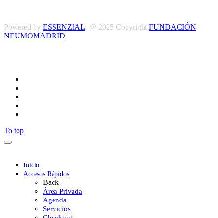
y Condiciones
Powered by
ESSENZIAL
. @ 2025 Copyright
FUNDACIÓN
NEUMOMADRID
Síguenos
To top
Inicio
Accesos Rápidos
Back
Área Privada
Agenda
Servicios
Checkout