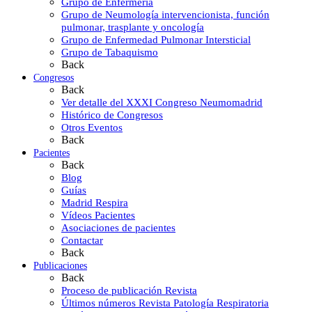
Grupo de Enfermería
Grupo de Neumología intervencionista, función
pulmonar, trasplante y oncología
Grupo de Enfermedad Pulmonar Intersticial
Grupo de Tabaquismo
Back
Congresos
Back
Ver detalle del XXXI Congreso Neumomadrid
Histórico de Congresos
Otros Eventos
Back
Pacientes
Back
Blog
Guías
Madrid Respira
Vídeos Pacientes
Asociaciones de pacientes
Contactar
Back
Publicaciones
Back
Proceso de publicación Revista
Últimos números Revista Patología Respiratoria