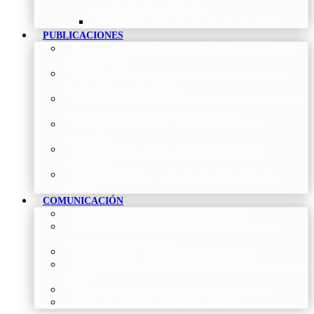
Neumología y Cirugía Torácica
Contactar
–
Póngase en contacto con nosotros
PUBLICACIONES
Proceso de publicación Revista
–
Conoce y participa
con nuestra revista
Últimos números Revista Patología Respiratoria
–
Acceso rápido a lo más reciente
Histórico Revista de Patología Respiratoria
–
Revista
Científica online, trimestral y de acceso abierto
Vídeos Profesionales
–
Colección de Vídeos de
Profesionales
Neumoteca
–
Colección de información sobre la
Neumología
Vídeos Pacientes
–
Colección de Vídeos dirigidos al
Pacientes
COMUNICACIÓN
Blog
–
Artículos e Insights de Neumomadrid
Madrid Respira
–
Llamada a la acción sobre la salud
respiratoria y su comunicación
Sala de Prensa
–
Neumomadrid en los Medios
Redes Sociales
–
Interacciones de la Sociedad en las Redes
Sociales
Newsletter
–
Boletines periódicos de información
News
–
Las últimas noticias de la fundación