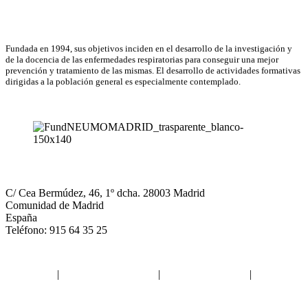
Asociación Científica
Fundada en 1994, sus objetivos inciden en el desarrollo de la investigación y
de la docencia de las enfermedades respiratorias para conseguir una mejor
prevención y tratamiento de las mismas. El desarrollo de actividades formativas
dirigidas a la población general es especialmente contemplado.
NEUMOMADRID
C/ Cea Bermúdez, 46, 1º dcha. 28003 Madrid
Comunidad de Madrid
España
Teléfono: 915 64 35 25
Aviso legal
|
Política de privacidad
|
Política de Cookies
|
Términos
y Condiciones