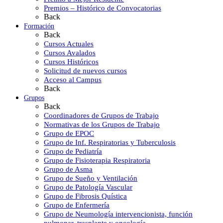
Premios – Histórico de Convocatorias
Back
Formación
Back
Cursos Actuales
Cursos Avalados
Cursos Históricos
Solicitud de nuevos cursos
Acceso al Campus
Back
Grupos
Back
Coordinadores de Grupos de Trabajo
Normativas de los Grupos de Trabajo
Grupo de EPOC
Grupo de Inf. Respiratorias y Tuberculosis
Grupo de Pediatría
Grupo de Fisioterapia Respiratoria
Grupo de Asma
Grupo de Sueño y Ventilación
Grupo de Patología Vascular
Grupo de Fibrosis Quística
Grupo de Enfermería
Grupo de Neumología intervencionista, función
pulmonar, trasplante y oncología