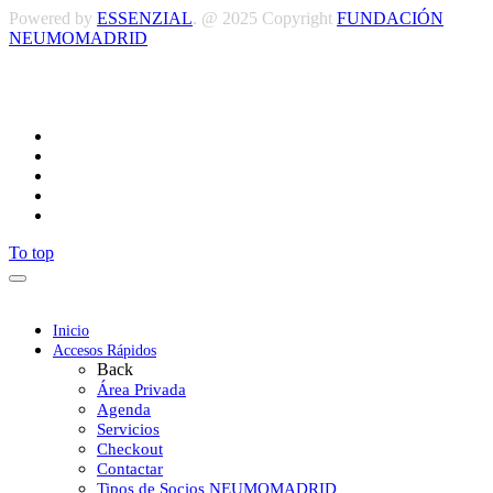
Powered by
ESSENZIAL
. @ 2025 Copyright
FUNDACIÓN
NEUMOMADRID
Síguenos
To top
Inicio
Accesos Rápidos
Back
Área Privada
Agenda
Servicios
Checkout
Contactar
Tipos de Socios NEUMOMADRID