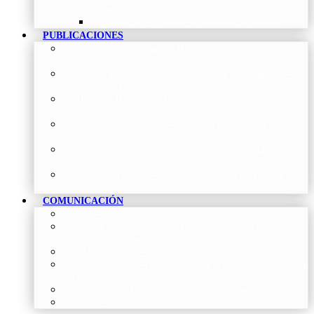
Neumología y Cirugía Torácica
Contactar
–
Póngase en contacto con nosotros
PUBLICACIONES
Proceso de publicación Revista
–
Conoce y participa
con nuestra revista
Últimos números Revista Patología Respiratoria
–
Acceso rápido a lo más reciente
Histórico Revista de Patología Respiratoria
–
Revista
Científica online, trimestral y de acceso abierto
Vídeos Profesionales
–
Colección de Vídeos de
Profesionales
Neumoteca
–
Colección de información sobre la
Neumología
Vídeos Pacientes
–
Colección de Vídeos dirigidos al
Pacientes
COMUNICACIÓN
Blog
–
Artículos e Insights de Neumomadrid
Madrid Respira
–
Llamada a la acción sobre la salud
respiratoria y su comunicación
Sala de Prensa
–
Neumomadrid en los Medios
Redes Sociales
–
Interacciones de la Sociedad en las Redes
Sociales
Newsletter
–
Boletines periódicos de información
News
–
Las últimas noticias de la fundación