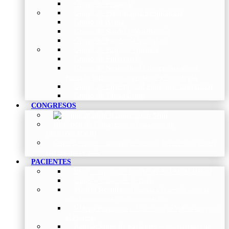
Grupo de Pediatría
Grupo de Fisioterapia Respiratoria
Grupo de Asma
Grupo de Sueño y Ventilación
Grupo de Patología Vascular
Grupo de Fibrosis Quística
Grupo de Enfermería
Grupo de Neumología intervencionista,
función pulmonar, trasplante y oncología
Grupo de Enfermedad Pulmonar Intersticial
Grupo de Tabaquismo
CONGRESOS
Histórico de Congresos
–
Congresos de
NEUMOMADRID
Otros Eventos
–
Entrega de premios, bienvenidas, tardes
con expertos y más.
PACIENTES
Blog
–
Artículos e Insights de NEUMOMADRID
Guías
–
Colección de Guías
Madrid Respira
–
Llamada a la acción sobre la
salud respiratoria y su comunicación
Vídeos Pacientes
–
Colección de Vídeos dirigidos
al Paciente
Asociaciones de pacientes
–
Asociaciones de