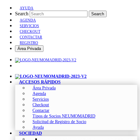
AYUDA
Search
Search
AGENDA
SERVICIOS
CHECKOUT
CONTACTAR
REGISTRO
Área Privada
ACCESOS RÁPIDOS
Área Privada
Agenda
Servicios
Checkout
Contactar
Tipos de Socios NEUMOMADRID
Solicitud de Registro de Socio
Ayuda
SOCIEDAD
Sociedad Madrileña de Neumología y Cirugía