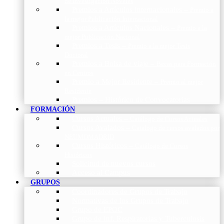
de Investigación Nóveles
Premios a Artículos Internacionales
–
Premio a
la mejor Publicación Internacional
Premios a Artículos Nacionales
–
Premio a la
mejor Publicación Nacional
Premios a Tesis
–
Premio a la mejor Tesis
Doctoral
Premios a Bolsa de viaje
–
Becas para Formación
en Centros
Premio a Mejor Residente
–
Premio al mejor
Residente
Premios – Histórico de Convocatorias
FORMACIÓN
Cursos Actuales
–
Catálogo de Cursos Actuales
Cursos Avalados
–
Catalogo de cursos avalados por
NEUMOMADRID
Cursos Históricos
–
Catálogo de Cursos
Históricos
Solicitud de nuevos cursos
Acceso al Campus
GRUPOS
Coordinadores de Grupos de Trabajo
Normativas de los Grupos de Trabajo
Grupo de EPOC
Grupo de Inf. Respiratorias y Tuberculosis