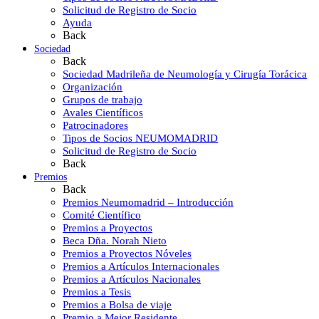
Solicitud de Registro de Socio
Ayuda
Back
Sociedad
Back
Sociedad Madrileña de Neumología y Cirugía Torácica
Organización
Grupos de trabajo
Avales Científicos
Patrocinadores
Tipos de Socios NEUMOMADRID
Solicitud de Registro de Socio
Back
Premios
Back
Premios Neumomadrid – Introducción
Comité Científico
Premios a Proyectos
Beca Dña. Norah Nieto
Premios a Proyectos Nóveles
Premios a Artículos Internacionales
Premios a Artículos Nacionales
Premios a Tesis
Premios a Bolsa de viaje
Premio a Mejor Residente