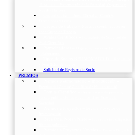
Torácica
–
Presentación de la Sociedad, Objetivos y
Nuestra Historia
Organización
–
Junta Directiva, Comités,
Direcciones y Foros
Grupos de trabajo
–
Nuestros coordinadores en
cada Grupo de Trabajo
Avales Científicos
–
Formulario de Solicitud de
Aval Científico
Patrocinadores
–
Organizaciones con las que
colaboramos
Tipos de Socios NEUMOMADRID
–
Requisitos
y beneficios de Socios
Solicitud de Registro de Socio
PREMIOS
Premios Neumomadrid – Introducción
–
Premios del Comité Científico de Neumomadrid
Comité Científico
–
Organización de premios,
cursos, publicaciones y eventos científicos de la
Sociedad
Premios a Proyectos
–
Becas a Proyectos de
Investigación
Beca Dña. Norah Nieto
–
Proyectos investigación
fibrosis pulmonar
Premios a Proyectos Nóveles
–
Becas a Proyectos