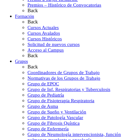
Premios – Histórico de Convocatorias
Back
Formación
Back
Cursos Actuales
Cursos Avalados
Cursos Históricos
Solicitud de nuevos cursos
Acceso al Campus
Back
Grupos
Back
Coordinadores de Grupos de Trabajo
Normativas de los Grupos de Trabajo
Grupo de EPOC
Grupo de Inf. Respiratorias y Tuberculosis
Grupo de Pediatría
Grupo de Fisioterapia Respiratoria
Grupo de Asma
Grupo de Sueño y Ventilación
Grupo de Patología Vascular
Grupo de Fibrosis Quística
Grupo de Enfermería
Grupo de Neumología intervencionista, función
pulmonar, trasplante y oncología