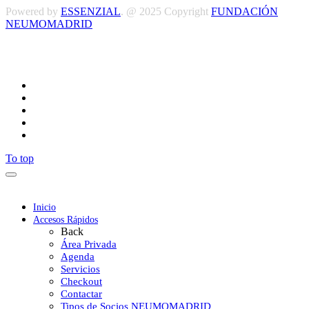
Powered by
ESSENZIAL
. @ 2025 Copyright
FUNDACIÓN
NEUMOMADRID
Síguenos
To top
Inicio
Accesos Rápidos
Back
Área Privada
Agenda
Servicios
Checkout
Contactar
Tipos de Socios NEUMOMADRID