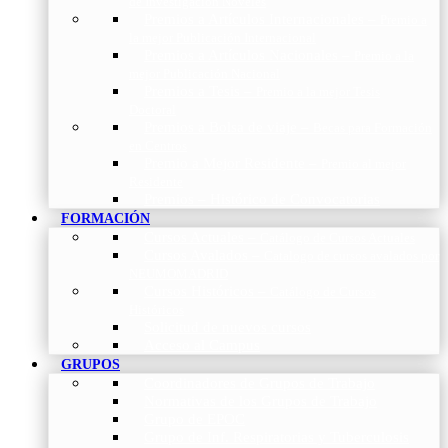
de Investigación Nóveles
Premios a Artículos Internacionales
–
Premio a
la mejor Publicación Internacional
Premios a Artículos Nacionales
–
Premio a la
mejor Publicación Nacional
Premios a Tesis
–
Premio a la mejor Tesis
Doctoral
Premios a Bolsa de viaje
–
Becas para Formación
en Centros
Premio a Mejor Residente
–
Premio al mejor
Residente
Premios – Histórico de Convocatorias
FORMACIÓN
Cursos Actuales
–
Catálogo de Cursos Actuales
Cursos Avalados
–
Catalogo de cursos avalados por
NEUMOMADRID
Cursos Históricos
–
Catálogo de Cursos
Históricos
Solicitud de nuevos cursos
Acceso al Campus
GRUPOS
Coordinadores de Grupos de Trabajo
Normativas de los Grupos de Trabajo
Grupo de EPOC
Grupo de Inf. Respiratorias y Tuberculosis