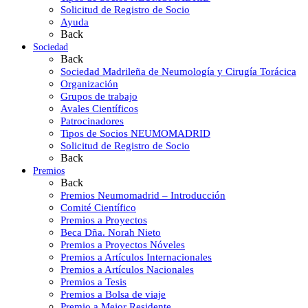
Solicitud de Registro de Socio
Ayuda
Back
Sociedad
Back
Sociedad Madrileña de Neumología y Cirugía Torácica
Organización
Grupos de trabajo
Avales Científicos
Patrocinadores
Tipos de Socios NEUMOMADRID
Solicitud de Registro de Socio
Back
Premios
Back
Premios Neumomadrid – Introducción
Comité Científico
Premios a Proyectos
Beca Dña. Norah Nieto
Premios a Proyectos Nóveles
Premios a Artículos Internacionales
Premios a Artículos Nacionales
Premios a Tesis
Premios a Bolsa de viaje
Premio a Mejor Residente