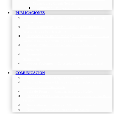
Neumología y Cirugía Torácica
Contactar
–
Póngase en contacto con nosotros
PUBLICACIONES
Proceso de publicación Revista
–
Conoce y participa
con nuestra revista
Últimos números Revista Patología Respiratoria
–
Acceso rápido a lo más reciente
Histórico Revista de Patología Respiratoria
–
Revista
Científica online, trimestral y de acceso abierto
Vídeos Profesionales
–
Colección de Vídeos de
Profesionales
Neumoteca
–
Colección de información sobre la
Neumología
Vídeos Pacientes
–
Colección de Vídeos dirigidos al
Pacientes
COMUNICACIÓN
Blog
–
Artículos e Insights de Neumomadrid
Madrid Respira
–
Llamada a la acción sobre la salud
respiratoria y su comunicación
Sala de Prensa
–
Neumomadrid en los Medios
Redes Sociales
–
Interacciones de la Sociedad en las Redes
Sociales
Newsletter
–
Boletines periódicos de información
News
–
Las últimas noticias de la fundación