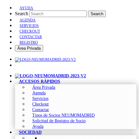
AYUDA
Search
Search
AGENDA
SERVICIOS
CHECKOUT
CONTACTAR
REGISTRO
Área Privada
ACCESOS RÁPIDOS
Área Privada
Agenda
Servicios
Checkout
Contactar
Tipos de Socios NEUMOMADRID
Solicitud de Registro de Socio
Ayuda
SOCIEDAD
Sociedad Madrileña de Neumología y Cirugía