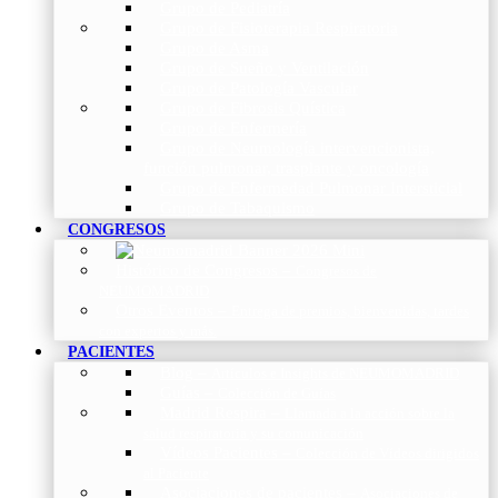
Grupo de Pediatría
Grupo de Fisioterapia Respiratoria
Grupo de Asma
Grupo de Sueño y Ventilación
Grupo de Patología Vascular
Grupo de Fibrosis Quística
Grupo de Enfermería
Grupo de Neumología intervencionista,
función pulmonar, trasplante y oncología
Grupo de Enfermedad Pulmonar Intersticial
Grupo de Tabaquismo
CONGRESOS
Histórico de Congresos
–
Congresos de
NEUMOMADRID
Otros Eventos
–
Entrega de premios, bienvenidas, tardes
con expertos y más.
PACIENTES
Blog
–
Artículos e Insights de NEUMOMADRID
Guías
–
Colección de Guías
Madrid Respira
–
Llamada a la acción sobre la
salud respiratoria y su comunicación
Vídeos Pacientes
–
Colección de Vídeos dirigidos
al Paciente
Asociaciones de pacientes
–
Asociaciones de