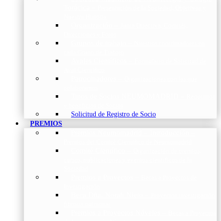
Torácica
–
Presentación de la Sociedad, Objetivos y
Nuestra Historia
Organización
–
Junta Directiva, Comités,
Direcciones y Foros
Grupos de trabajo
–
Nuestros coordinadores en
cada Grupo de Trabajo
Avales Científicos
–
Formulario de Solicitud de
Aval Científico
Patrocinadores
–
Organizaciones con las que
colaboramos
Tipos de Socios NEUMOMADRID
–
Requisitos
y beneficios de Socios
Solicitud de Registro de Socio
PREMIOS
Premios Neumomadrid – Introducción
–
Premios del Comité Científico de Neumomadrid
Comité Científico
–
Organización de premios,
cursos, publicaciones y eventos científicos de la
Sociedad
Premios a Proyectos
–
Becas a Proyectos de
Investigación
Beca Dña. Norah Nieto
–
Proyectos investigación
fibrosis pulmonar
Premios a Proyectos Nóveles
–
Becas a Proyectos