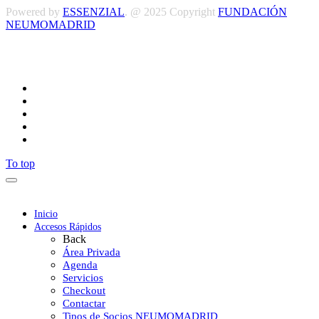
Powered by
ESSENZIAL
. @ 2025 Copyright
FUNDACIÓN
NEUMOMADRID
Síguenos
To top
Inicio
Accesos Rápidos
Back
Área Privada
Agenda
Servicios
Checkout
Contactar
Tipos de Socios NEUMOMADRID