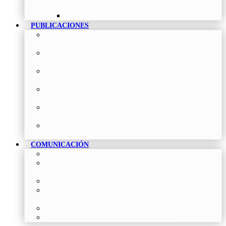
Neumología y Cirugía Torácica
Contactar
–
Póngase en contacto con nosotros
PUBLICACIONES
Proceso de publicación Revista
–
Conoce y participa
con nuestra revista
Últimos números Revista Patología Respiratoria
–
Acceso rápido a lo más reciente
Histórico Revista de Patología Respiratoria
–
Revista
Científica online, trimestral y de acceso abierto
Vídeos Profesionales
–
Colección de Vídeos de
Profesionales
Neumoteca
–
Colección de información sobre la
Neumología
Vídeos Pacientes
–
Colección de Vídeos dirigidos al
Pacientes
COMUNICACIÓN
Blog
–
Artículos e Insights de Neumomadrid
Madrid Respira
–
Llamada a la acción sobre la salud
respiratoria y su comunicación
Sala de Prensa
–
Neumomadrid en los Medios
Redes Sociales
–
Interacciones de la Sociedad en las Redes
Sociales
Newsletter
–
Boletines periódicos de información
News
–
Las últimas noticias de la fundación