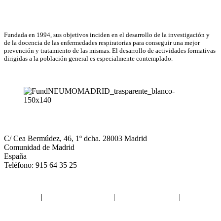
Asociación Científica
Fundada en 1994, sus objetivos inciden en el desarrollo de la investigación y
de la docencia de las enfermedades respiratorias para conseguir una mejor
prevención y tratamiento de las mismas. El desarrollo de actividades formativas
dirigidas a la población general es especialmente contemplado.
NEUMOMADRID
C/ Cea Bermúdez, 46, 1º dcha. 28003 Madrid
Comunidad de Madrid
España
Teléfono: 915 64 35 25
Aviso legal
|
Política de privacidad
|
Política de Cookies
|
Términos
y Condiciones