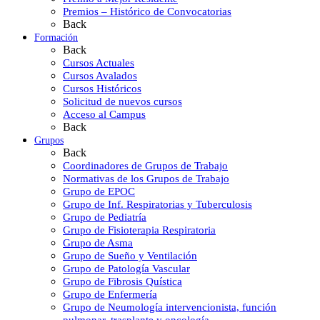
Premios – Histórico de Convocatorias
Back
Formación
Back
Cursos Actuales
Cursos Avalados
Cursos Históricos
Solicitud de nuevos cursos
Acceso al Campus
Back
Grupos
Back
Coordinadores de Grupos de Trabajo
Normativas de los Grupos de Trabajo
Grupo de EPOC
Grupo de Inf. Respiratorias y Tuberculosis
Grupo de Pediatría
Grupo de Fisioterapia Respiratoria
Grupo de Asma
Grupo de Sueño y Ventilación
Grupo de Patología Vascular
Grupo de Fibrosis Quística
Grupo de Enfermería
Grupo de Neumología intervencionista, función
pulmonar, trasplante y oncología