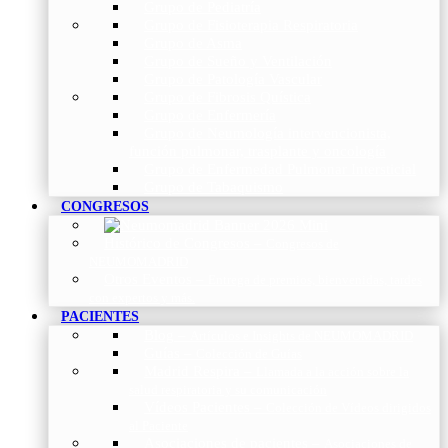
Grupo de Pediatría
Grupo de Fisioterapia Respiratoria
Grupo de Asma
Grupo de Sueño y Ventilación
Grupo de Patología Vascular
Grupo de Fibrosis Quística
Grupo de Enfermería
Grupo de Neumología intervencionista,
función pulmonar, trasplante y oncología
Grupo de Enfermedad Pulmonar Intersticial
Grupo de Tabaquismo
CONGRESOS
Histórico de Congresos
–
Congresos de
NEUMOMADRID
Otros Eventos
–
Entrega de premios, bienvenidas, tardes
con expertos y más.
PACIENTES
Blog
–
Artículos e Insights de NEUMOMADRID
Guías
–
Colección de Guías
Madrid Respira
–
Llamada a la acción sobre la
salud respiratoria y su comunicación
Vídeos Pacientes
–
Colección de Vídeos dirigidos
al Paciente
Asociaciones de pacientes
–
Asociaciones de