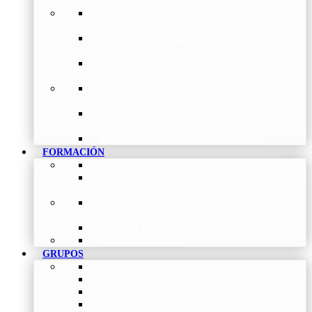
de Investigación Nóveles
Premios a Artículos Internacionales
–
Premio a
la mejor Publicación Internacional
Premios a Artículos Nacionales
–
Premio a la
mejor Publicación Nacional
Premios a Tesis
–
Premio a la mejor Tesis
Doctoral
Premios a Bolsa de viaje
–
Becas para Formación
en Centros
Premio a Mejor Residente
–
Premio al mejor
Residente
Premios – Histórico de Convocatorias
FORMACIÓN
Cursos Actuales
–
Catálogo de Cursos Actuales
Cursos Avalados
–
Catalogo de cursos avalados por
NEUMOMADRID
Cursos Históricos
–
Catálogo de Cursos
Históricos
Solicitud de nuevos cursos
Acceso al Campus
GRUPOS
Coordinadores de Grupos de Trabajo
Normativas de los Grupos de Trabajo
Grupo de EPOC
Grupo de Inf. Respiratorias y Tuberculosis