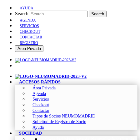
AYUDA
Search
Search
AGENDA
SERVICIOS
CHECKOUT
CONTACTAR
REGISTRO
Área Privada
ACCESOS RÁPIDOS
Área Privada
Agenda
Servicios
Checkout
Contactar
Tipos de Socios NEUMOMADRID
Solicitud de Registro de Socio
Ayuda
SOCIEDAD
Sociedad Madrileña de Neumología y Cirugía