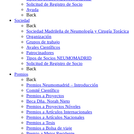
Solicitud de Registro de Socio
Ayuda
Back
Sociedad
Back
Sociedad Madrileña de Neumología y Cirugía Torácica
Organización
Grupos de trabajo
Avales Científicos
Patrocinadores
Tipos de Socios NEUMOMADRID
Solicitud de Registro de Socio
Back
Premios
Back
Premios Neumomadrid – Introducción
Comité Científico
Premios a Proyectos
Beca Dña. Norah Nieto
Premios a Proyectos Nóveles
Premios a Artículos Internacionales
Premios a Artículos Nacionales
Premios a Tesis
Premios a Bolsa de viaje
Premio a Mejor Residente