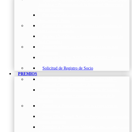
Torácica
–
Presentación de la Sociedad, Objetivos y
Nuestra Historia
Organización
–
Junta Directiva, Comités,
Direcciones y Foros
Grupos de trabajo
–
Nuestros coordinadores en
cada Grupo de Trabajo
Avales Científicos
–
Formulario de Solicitud de
Aval Científico
Patrocinadores
–
Organizaciones con las que
colaboramos
Tipos de Socios NEUMOMADRID
–
Requisitos
y beneficios de Socios
Solicitud de Registro de Socio
PREMIOS
Premios Neumomadrid – Introducción
–
Premios del Comité Científico de Neumomadrid
Comité Científico
–
Organización de premios,
cursos, publicaciones y eventos científicos de la
Sociedad
Premios a Proyectos
–
Becas a Proyectos de
Investigación
Beca Dña. Norah Nieto
–
Proyectos investigación
fibrosis pulmonar
Premios a Proyectos Nóveles
–
Becas a Proyectos