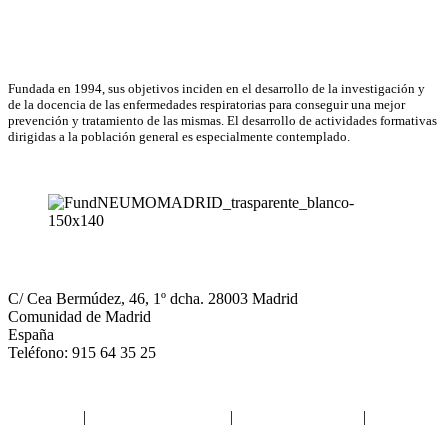
Email
Asociación Científica
Fundada en 1994, sus objetivos inciden en el desarrollo de la investigación y
de la docencia de las enfermedades respiratorias para conseguir una mejor
prevención y tratamiento de las mismas. El desarrollo de actividades formativas
dirigidas a la población general es especialmente contemplado.
NEUMOMADRID
C/ Cea Bermúdez, 46, 1º dcha. 28003 Madrid
Comunidad de Madrid
España
Teléfono: 915 64 35 25
Aviso legal
|
Política de privacidad
|
Política de Cookies
|
Términos
y Condiciones