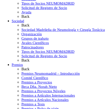
Tipos de Socios NEUMOMADRID
Solicitud de Registro de Socio
Ayuda
Back
Sociedad
Back
Sociedad Madrileña de Neumología y Cirugía Torácica
Organización
Grupos de trabajo
Avales Científicos
Patrocinadores
Tipos de Socios NEUMOMADRID
Solicitud de Registro de Socio
Back
Premios
Back
Premios Neumomadrid – Introducción
Comité Científico
Premios a Proyectos
Beca Dña. Norah Nieto
Premios a Proyectos Nóveles
Premios a Artículos Internacionales
Premios a Artículos Nacionales
Premios a Tesis
Premios a Bolsa de viaje