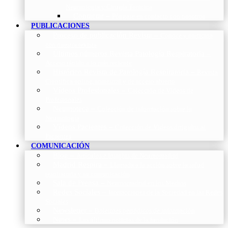
Neumología y Cirugía Torácica
Contactar
–
Póngase en contacto con nosotros
PUBLICACIONES
Proceso de publicación Revista
–
Conoce y participa
con nuestra revista
Últimos números Revista Patología Respiratoria
–
Acceso rápido a lo más reciente
Histórico Revista de Patología Respiratoria
–
Revista
Científica online, trimestral y de acceso abierto
Vídeos Profesionales
–
Colección de Vídeos de
Profesionales
Neumoteca
–
Colección de información sobre la
Neumología
Vídeos Pacientes
–
Colección de Vídeos dirigidos al
Pacientes
COMUNICACIÓN
Blog
–
Artículos e Insights de Neumomadrid
Madrid Respira
–
Llamada a la acción sobre la salud
respiratoria y su comunicación
Sala de Prensa
–
Neumomadrid en los Medios
Redes Sociales
–
Interacciones de la Sociedad en las Redes
Sociales
Newsletter
–
Boletines periódicos de información
News
–
Las últimas noticias de la fundación