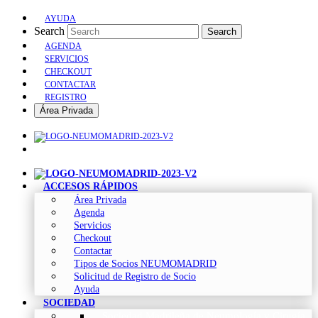
AYUDA
Search
Search
AGENDA
SERVICIOS
CHECKOUT
CONTACTAR
REGISTRO
Área Privada
ACCESOS RÁPIDOS
Área Privada
Agenda
Servicios
Checkout
Contactar
Tipos de Socios NEUMOMADRID
Solicitud de Registro de Socio
Ayuda
SOCIEDAD
Sociedad Madrileña de Neumología y Cirugía