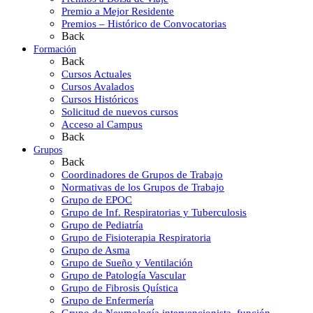
Premio a Mejor Residente
Premios – Histórico de Convocatorias
Back
Formación
Back
Cursos Actuales
Cursos Avalados
Cursos Históricos
Solicitud de nuevos cursos
Acceso al Campus
Back
Grupos
Back
Coordinadores de Grupos de Trabajo
Normativas de los Grupos de Trabajo
Grupo de EPOC
Grupo de Inf. Respiratorias y Tuberculosis
Grupo de Pediatría
Grupo de Fisioterapia Respiratoria
Grupo de Asma
Grupo de Sueño y Ventilación
Grupo de Patología Vascular
Grupo de Fibrosis Quística
Grupo de Enfermería
Grupo de Neumología intervencionista, función