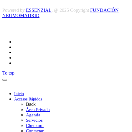
Powered by
ESSENZIAL
. @ 2025 Copyright
FUNDACIÓN
NEUMOMADRID
Síguenos
To top
Inicio
Accesos Rápidos
Back
Área Privada
Agenda
Servicios
Checkout
Contactar