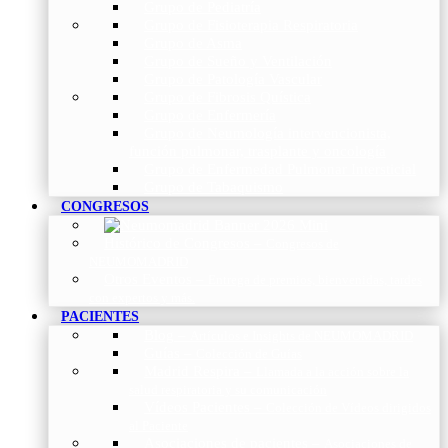
Grupo de Pediatría
Grupo de Fisioterapia Respiratoria
Grupo de Asma
Grupo de Sueño y Ventilación
Grupo de Patología Vascular
Grupo de Fibrosis Quística
Grupo de Enfermería
Grupo de Neumología intervencionista,
función pulmonar, trasplante y oncología
Grupo de Enfermedad Pulmonar Intersticial
Grupo de Tabaquismo
CONGRESOS
Histórico de Congresos
–
Congresos de
NEUMOMADRID
Otros Eventos
–
Entrega de premios, bienvenidas, tardes
con expertos y más.
PACIENTES
Blog
–
Artículos e Insights de NEUMOMADRID
Guías
–
Colección de Guías
Madrid Respira
–
Llamada a la acción sobre la
salud respiratoria y su comunicación
Vídeos Pacientes
–
Colección de Vídeos dirigidos
al Paciente
Asociaciones de pacientes
–
Asociaciones de