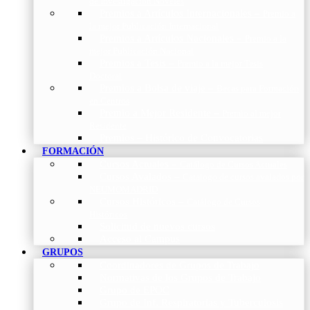
de Investigación Nóveles
Premios a Artículos Internacionales
–
Premio a
la mejor Publicación Internacional
Premios a Artículos Nacionales
–
Premio a la
mejor Publicación Nacional
Premios a Tesis
–
Premio a la mejor Tesis
Doctoral
Premios a Bolsa de viaje
–
Becas para Formación
en Centros
Premio a Mejor Residente
–
Premio al mejor
Residente
Premios – Histórico de Convocatorias
FORMACIÓN
Cursos Actuales
–
Catálogo de Cursos Actuales
Cursos Avalados
–
Catalogo de cursos avalados por
NEUMOMADRID
Cursos Históricos
–
Catálogo de Cursos
Históricos
Solicitud de nuevos cursos
Acceso al Campus
GRUPOS
Coordinadores de Grupos de Trabajo
Normativas de los Grupos de Trabajo
Grupo de EPOC
Grupo de Inf. Respiratorias y Tuberculosis