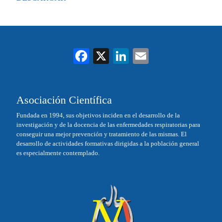
Fa
X
Li
E
ce
nk
m
bo
ed
ail
Asociación Científica
ok
In
Fundada en 1994, sus objetivos inciden en el desarrollo de la
investigación y de la docencia de las enfermedades respiratorias para
conseguir una mejor prevención y tratamiento de las mismas. El
desarrollo de actividades formativas dirigidas a la población general
es especialmente contemplado.