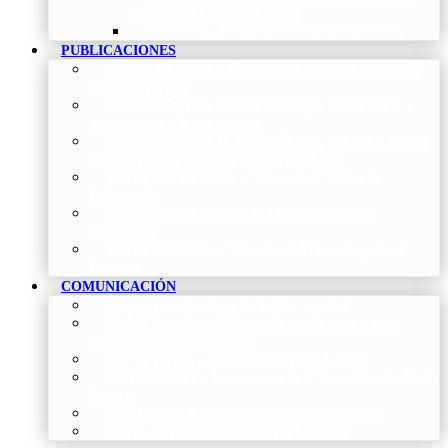
Neumología y Cirugía Torácica
Contactar
–
Póngase en contacto con nosotros
PUBLICACIONES
Proceso de publicación Revista
–
Conoce y participa
con nuestra revista
Últimos números Revista Patología Respiratoria
–
Acceso rápido a lo más reciente
Histórico Revista de Patología Respiratoria
–
Revista
Científica online, trimestral y de acceso abierto
Vídeos Profesionales
–
Colección de Vídeos de
Profesionales
Neumoteca
–
Colección de información sobre la
Neumología
Vídeos Pacientes
–
Colección de Vídeos dirigidos al
Pacientes
COMUNICACIÓN
Blog
–
Artículos e Insights de Neumomadrid
Madrid Respira
–
Llamada a la acción sobre la salud
respiratoria y su comunicación
Sala de Prensa
–
Neumomadrid en los Medios
Redes Sociales
–
Interacciones de la Sociedad en las Redes
Sociales
Newsletter
–
Boletines periódicos de información
News
–
Las últimas noticias de la fundación