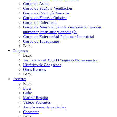
Grupo de Asma
Grupo de Sueño y Ventilación
Grupo de Patología Vascular
Grupo de Fibrosis Quística
Grupo de Enfermería
Grupo de Neumología intervencionista, función
pulmonar, trasplante y oncología
Grupo de Enfermedad Pulmonar Intersticial
Grupo de Tabaquismo
Back
Congresos
Back
Ver detalle del XXXI Congreso Neumomadrid
Histórico de Congresos
Otros Eventos
Back
Pacientes
Back
Blog
Guías
Madrid Respira
Vídeos Pacientes
Asociaciones de pacientes
Contactar
Back