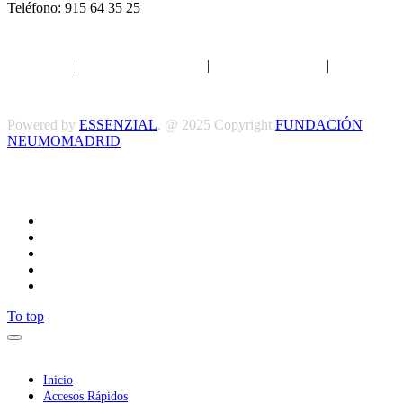
Teléfono: 915 64 35 25
Aviso legal
|
Política de privacidad
|
Política de Cookies
|
Términos
y Condiciones
Powered by
ESSENZIAL
. @ 2025 Copyright
FUNDACIÓN
NEUMOMADRID
Síguenos
To top
Inicio
Accesos Rápidos