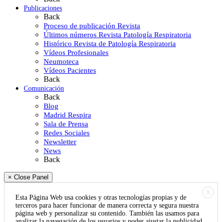
Publicaciones
Back
Proceso de publicación Revista
Últimos números Revista Patología Respiratoria
Histórico Revista de Patología Respiratoria
Vídeos Profesionales
Neumoteca
Vídeos Pacientes
Back
Comunicación
Back
Blog
Madrid Respira
Sala de Prensa
Redes Sociales
Newsletter
News
Back
× Close Panel
X
Esta Página Web usa cookies y otras tecnologías propias y de
terceros para hacer funcionar de manera correcta y segura nuestra
página web y personalizar su contenido. También las usamos para
analizar la navegación de los usuarios y poder ajustar la publicidad