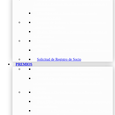
Torácica
–
Presentación de la Sociedad, Objetivos y
Nuestra Historia
Organización
–
Junta Directiva, Comités,
Direcciones y Foros
Grupos de trabajo
–
Nuestros coordinadores en
cada Grupo de Trabajo
Avales Científicos
–
Formulario de Solicitud de
Aval Científico
Patrocinadores
–
Organizaciones con las que
colaboramos
Tipos de Socios NEUMOMADRID
–
Requisitos
y beneficios de Socios
Solicitud de Registro de Socio
PREMIOS
Premios Neumomadrid – Introducción
–
Premios del Comité Científico de Neumomadrid
Comité Científico
–
Organización de premios,
cursos, publicaciones y eventos científicos de la
Sociedad
Premios a Proyectos
–
Becas a Proyectos de
Investigación
Beca Dña. Norah Nieto
–
Proyectos investigación
fibrosis pulmonar
Premios a Proyectos Nóveles
–
Becas a Proyectos