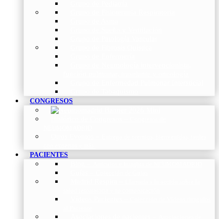
Grupo de Pediatría
Grupo de Fisioterapia Respiratoria
Grupo de Asma
Grupo de Sueño y Ventilación
Grupo de Patología Vascular
Grupo de Fibrosis Quística
Grupo de Enfermería
Grupo de Neumología intervencionista,
función pulmonar, trasplante y oncología
Grupo de Enfermedad Pulmonar Intersticial
Grupo de Tabaquismo
CONGRESOS
Histórico de Congresos
–
Congresos de
NEUMOMADRID
Otros Eventos
–
Entrega de premios, bienvenidas, tardes
con expertos y más.
PACIENTES
Blog
–
Artículos e Insights de NEUMOMADRID
Guías
–
Colección de Guías
Madrid Respira
–
Llamada a la acción sobre la
salud respiratoria y su comunicación
Vídeos Pacientes
–
Colección de Vídeos dirigidos
al Paciente
Asociaciones de pacientes
–
Asociaciones de