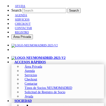
AYUDA
Search
Search
AGENDA
SERVICIOS
CHECKOUT
CONTACTAR
REGISTRO
Área Privada
ACCESOS RÁPIDOS
Área Privada
Agenda
Servicios
Checkout
Contactar
Tipos de Socios NEUMOMADRID
Solicitud de Registro de Socio
Ayuda
SOCIEDAD
Sociedad Madrileña de Neumología y Cirugía