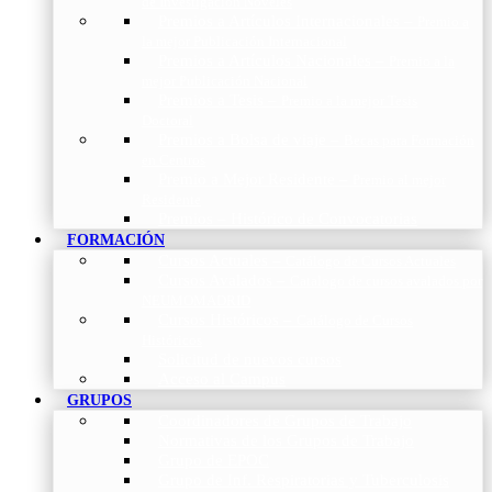
de Investigación Nóveles
Premios a Artículos Internacionales
–
Premio a
la mejor Publicación Internacional
Premios a Artículos Nacionales
–
Premio a la
mejor Publicación Nacional
Premios a Tesis
–
Premio a la mejor Tesis
Doctoral
Premios a Bolsa de viaje
–
Becas para Formación
en Centros
Premio a Mejor Residente
–
Premio al mejor
Residente
Premios – Histórico de Convocatorias
FORMACIÓN
Cursos Actuales
–
Catálogo de Cursos Actuales
Cursos Avalados
–
Catalogo de cursos avalados por
NEUMOMADRID
Cursos Históricos
–
Catálogo de Cursos
Históricos
Solicitud de nuevos cursos
Acceso al Campus
GRUPOS
Coordinadores de Grupos de Trabajo
Normativas de los Grupos de Trabajo
Grupo de EPOC
Grupo de Inf. Respiratorias y Tuberculosis