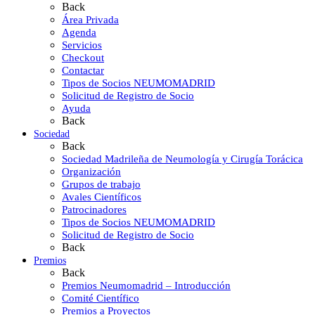
Back
Área Privada
Agenda
Servicios
Checkout
Contactar
Tipos de Socios NEUMOMADRID
Solicitud de Registro de Socio
Ayuda
Back
Sociedad
Back
Sociedad Madrileña de Neumología y Cirugía Torácica
Organización
Grupos de trabajo
Avales Científicos
Patrocinadores
Tipos de Socios NEUMOMADRID
Solicitud de Registro de Socio
Back
Premios
Back
Premios Neumomadrid – Introducción
Comité Científico
Premios a Proyectos