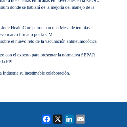
 habrá dos charlas enfocadas en novedades en la EPOC.
um donde se hablará de la mejoría del manejo de la
inde HealthCare patrocinan una Mesa de terapias
 nuevo marco firmado por la CM
obre el nuevo reto de la vacunación antineumocócica
o con el experto para presentar la normativa SEPAR
 la FPI .
 Industria su inestimable colaboración.
Fa
X
Li
E