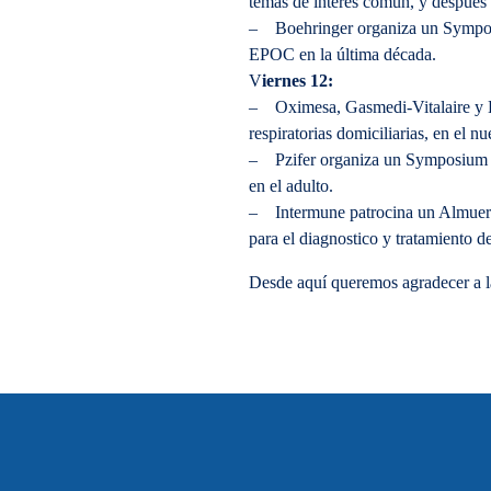
temas de interés común, y después
– Boehringer organiza un Symposi
EPOC en la última década.
V
iernes 12:
– Oximesa, Gasmedi-Vitalaire y L
respiratorias domiciliarias, en el
– Pzifer organiza un Symposium s
en el adulto.
– Intermune patrocina un Almuerz
para el diagnostico y tratamiento de
Desde aquí queremos agradecer a la