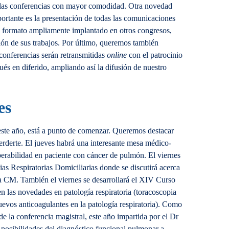
las conferencias con mayor comodidad. Otra novedad
ortante es la presentación de todas las comunicaciones
o, formato ampliamente implantado en otros congresos,
ición de sus trabajos. Por último, queremos también
 conferencias serán retransmitidas
online
con el patrocinio
ués en diferido, ampliando así la difusión de nuestro
es
te año, está a punto de comenzar. Queremos destacar
erderte. El jueves habrá una interesante mesa médico-
operabilidad en paciente con cáncer de pulmón. El viernes
as Respiratorias Domiciliarias donde se discutirá acerca
a CM. También el viernes se desarrollará el XIV Curso
 las novedades en patología respiratoria (toracoscopia
uevos anticoagulantes en la patología respiratoria). Como
de la conferencia magistral, este año impartida por el Dr
 posibilidades del diagnóstico funcional pulmonar a