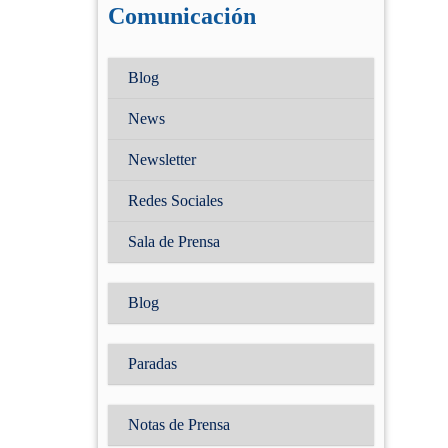
Correo electrónico
(Obligatorio)
Comunicación
Contraseña
Blog
(Obligatorio)
News
Recuérdame
Newsletter
¿Has olividado tu
contraseña?
Redes Sociales
Sala de Prensa
Blog
Paradas
Notas de Prensa