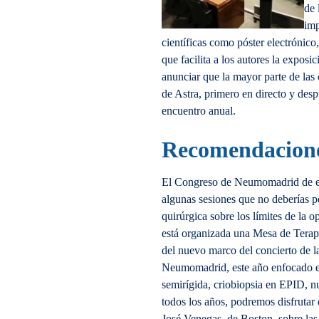
de 
imp
científicas como póster electrónic
que facilita a los autores la expos
anunciar que la mayor parte de las
de Astra, primero en directo y desp
encuentro anual.
Recomendacion
El Congreso de Neumomadrid de es
algunas sesiones que no deberías p
quirúrgica sobre los límites de la 
está organizada una Mesa de Terapi
del nuevo marco del concierto de l
Neumomadrid, este año enfocado en
semirígida, criobiopsia en EPID, n
todos los años, podremos disfrutar 
José Venegas, de Boston, sobre las