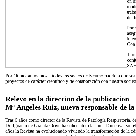
on l
mode
trab
del 
Por 
aseg
inte
Con 
Tamb
conj
SAHS
Por último, animamos a todos los socios de Neumomadrid a que sean 
proyectos de carácter científico y de colaboración con nuestra socie
Relevo en la dirección de la publicación
Mª Ángeles Ruiz, nueva responsable de la 
Tras 6 años como director de la Revista de Patología Respirator
Dr. Ignacio de Granda Orive ha solicitado a la Junta Directiva, su re
años,la Revista ha evolucionado viviendo la transformación de la edic