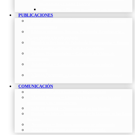
Neumología y Cirugía Torácica
Contactar
–
Póngase en contacto con nosotros
PUBLICACIONES
Proceso de publicación Revista
–
Conoce y participa
con nuestra revista
Últimos números Revista Patología Respiratoria
–
Acceso rápido a lo más reciente
Histórico Revista de Patología Respiratoria
–
Revista
Científica online, trimestral y de acceso abierto
Vídeos Profesionales
–
Colección de Vídeos de
Profesionales
Neumoteca
–
Colección de información sobre la
Neumología
Vídeos Pacientes
–
Colección de Vídeos dirigidos al
Pacientes
COMUNICACIÓN
Blog
–
Artículos e Insights de Neumomadrid
Madrid Respira
–
Llamada a la acción sobre la salud
respiratoria y su comunicación
Sala de Prensa
–
Neumomadrid en los Medios
Redes Sociales
–
Interacciones de la Sociedad en las Redes
Sociales
Newsletter
–
Boletines periódicos de información
News
–
Las últimas noticias de la fundación