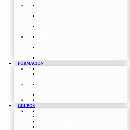
de Investigación Nóveles
Premios a Artículos Internacionales
–
Premio a
la mejor Publicación Internacional
Premios a Artículos Nacionales
–
Premio a la
mejor Publicación Nacional
Premios a Tesis
–
Premio a la mejor Tesis
Doctoral
Premios a Bolsa de viaje
–
Becas para Formación
en Centros
Premio a Mejor Residente
–
Premio al mejor
Residente
Premios – Histórico de Convocatorias
FORMACIÓN
Cursos Actuales
–
Catálogo de Cursos Actuales
Cursos Avalados
–
Catalogo de cursos avalados por
NEUMOMADRID
Cursos Históricos
–
Catálogo de Cursos
Históricos
Solicitud de nuevos cursos
Acceso al Campus
GRUPOS
Coordinadores de Grupos de Trabajo
Normativas de los Grupos de Trabajo
Grupo de EPOC
Grupo de Inf. Respiratorias y Tuberculosis