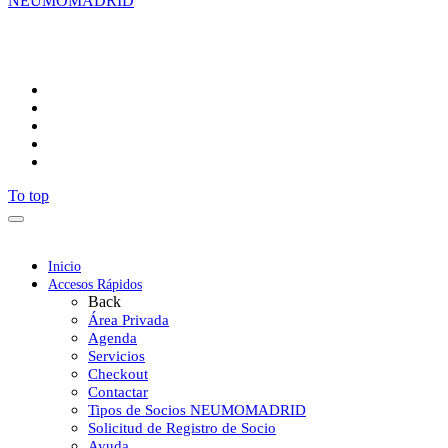
NEUMOMADRID
Síguenos
To top
Inicio
Accesos Rápidos
Back
Área Privada
Agenda
Servicios
Checkout
Contactar
Tipos de Socios NEUMOMADRID
Solicitud de Registro de Socio
Ayuda