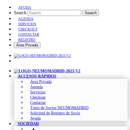
AYUDA
Search
Search
AGENDA
SERVICIOS
CHECKOUT
CONTACTAR
REGISTRO
Área Privada
ACCESOS RÁPIDOS
Área Privada
Agenda
Servicios
Checkout
Contactar
Tipos de Socios NEUMOMADRID
Solicitud de Registro de Socio
Ayuda
SOCIEDAD
Sociedad Madrileña de Neumología y Cirugía