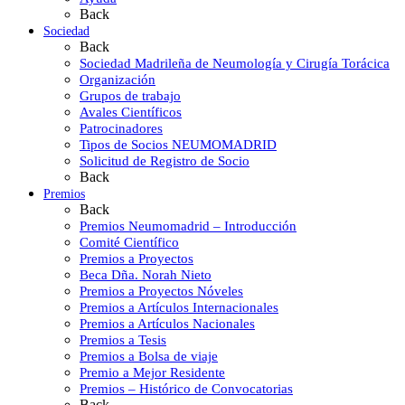
Back
Sociedad
Back
Sociedad Madrileña de Neumología y Cirugía Torácica
Organización
Grupos de trabajo
Avales Científicos
Patrocinadores
Tipos de Socios NEUMOMADRID
Solicitud de Registro de Socio
Back
Premios
Back
Premios Neumomadrid – Introducción
Comité Científico
Premios a Proyectos
Beca Dña. Norah Nieto
Premios a Proyectos Nóveles
Premios a Artículos Internacionales
Premios a Artículos Nacionales
Premios a Tesis
Premios a Bolsa de viaje
Premio a Mejor Residente
Premios – Histórico de Convocatorias
Back