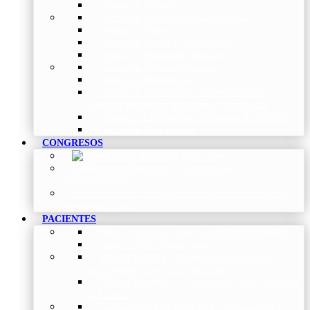
Grupo de Pediatría
Grupo de Fisioterapia Respiratoria
Grupo de Asma
Grupo de Sueño y Ventilación
Grupo de Patología Vascular
Grupo de Fibrosis Quística
Grupo de Enfermería
Grupo de Neumología intervencionista,
función pulmonar, trasplante y oncología
Grupo de Enfermedad Pulmonar Intersticial
Grupo de Tabaquismo
CONGRESOS
Histórico de Congresos
–
Congresos de
NEUMOMADRID
Otros Eventos
–
Entrega de premios, bienvenidas, tardes
con expertos y más.
PACIENTES
Blog
–
Artículos e Insights de NEUMOMADRID
Guías
–
Colección de Guías
Madrid Respira
–
Llamada a la acción sobre la
salud respiratoria y su comunicación
Vídeos Pacientes
–
Colección de Vídeos dirigidos
al Paciente
Asociaciones de pacientes
–
Asociaciones de