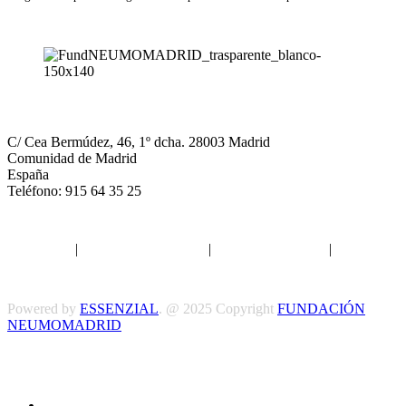
NEUMOMADRID
C/ Cea Bermúdez, 46, 1º dcha. 28003 Madrid
Comunidad de Madrid
España
Teléfono: 915 64 35 25
Aviso legal
|
Política de privacidad
|
Política de Cookies
|
Términos
y Condiciones
Powered by
ESSENZIAL
. @ 2025 Copyright
FUNDACIÓN
NEUMOMADRID
Síguenos