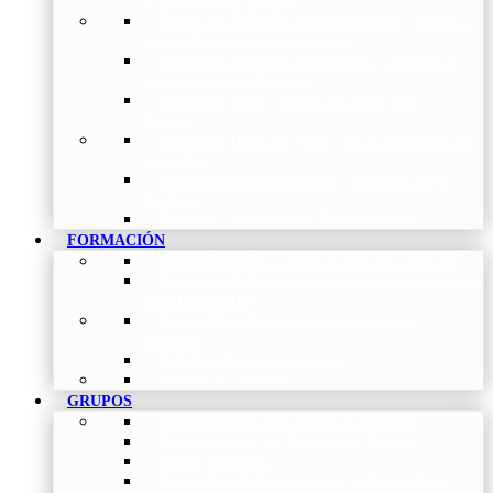
de Investigación Nóveles
Premios a Artículos Internacionales
–
Premio a
la mejor Publicación Internacional
Premios a Artículos Nacionales
–
Premio a la
mejor Publicación Nacional
Premios a Tesis
–
Premio a la mejor Tesis
Doctoral
Premios a Bolsa de viaje
–
Becas para Formación
en Centros
Premio a Mejor Residente
–
Premio al mejor
Residente
Premios – Histórico de Convocatorias
FORMACIÓN
Cursos Actuales
–
Catálogo de Cursos Actuales
Cursos Avalados
–
Catalogo de cursos avalados por
NEUMOMADRID
Cursos Históricos
–
Catálogo de Cursos
Históricos
Solicitud de nuevos cursos
Acceso al Campus
GRUPOS
Coordinadores de Grupos de Trabajo
Normativas de los Grupos de Trabajo
Grupo de EPOC
Grupo de Inf. Respiratorias y Tuberculosis