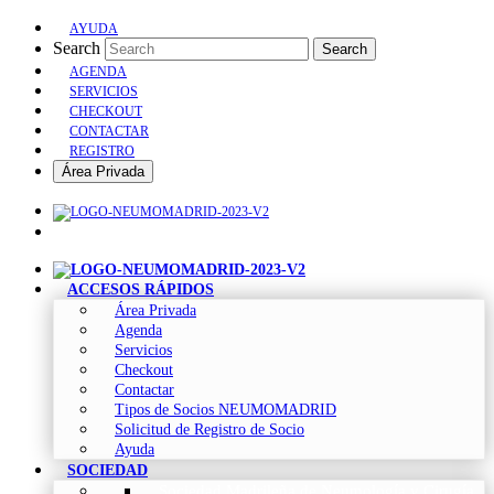
AYUDA
Search
Search
AGENDA
SERVICIOS
CHECKOUT
CONTACTAR
REGISTRO
Área Privada
ACCESOS RÁPIDOS
Área Privada
Agenda
Servicios
Checkout
Contactar
Tipos de Socios NEUMOMADRID
Solicitud de Registro de Socio
Ayuda
SOCIEDAD
Sociedad Madrileña de Neumología y Cirugía