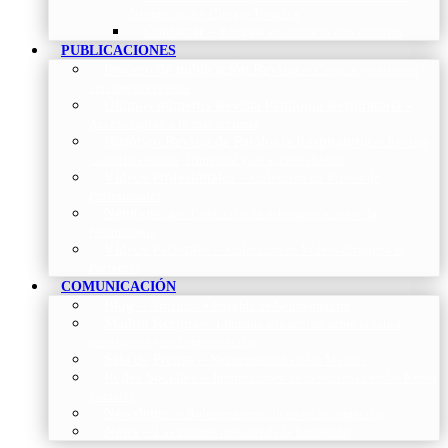
Neumología y Cirugía Torácica
Contactar
–
Póngase en contacto con nosotros
PUBLICACIONES
Proceso de publicación Revista
–
Conoce y participa
con nuestra revista
Últimos números Revista Patología Respiratoria
–
Acceso rápido a lo más reciente
Histórico Revista de Patología Respiratoria
–
Revista
Científica online, trimestral y de acceso abierto
Vídeos Profesionales
–
Colección de Vídeos de
Profesionales
Neumoteca
–
Colección de información sobre la
Neumología
Vídeos Pacientes
–
Colección de Vídeos dirigidos al
Pacientes
COMUNICACIÓN
Blog
–
Artículos e Insights de Neumomadrid
Madrid Respira
–
Llamada a la acción sobre la salud
respiratoria y su comunicación
Sala de Prensa
–
Neumomadrid en los Medios
Redes Sociales
–
Interacciones de la Sociedad en las Redes
Sociales
Newsletter
–
Boletines periódicos de información
News
–
Las últimas noticias de la fundación