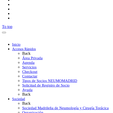
To top
Inicio
Accesos Rápidos
Back
Área Privada
Agenda
Servicios
Checkout
Contactar
Tipos de Socios NEUMOMADRID
Solicitud de Registro de Socio
Ayuda
Back
Sociedad
Back
Sociedad Madrileña de Neumología y Cirugía Torácica
Organización