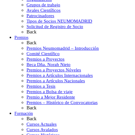
Grupos de trabajo
Avales Científicos
Patrocinadores
Tipos de Socios NEUMOMADRID
Solicitud de Registro de Socio
Back
Premios
Back
Premios Neumomadrid – Introducción
Comité Científico
Premios a Proyectos
Beca Dña. Norah Nieto
Premios a Proyectos Nóveles
Premios a Artículos Internacionales
Premios a Artículos Nacionales
Premios a Tesis
Premios a Bolsa de viaje
Premio a Mejor Residente
Premios – Histórico de Convocatorias
Back
Formación
Back
Cursos Actuales
Cursos Avalados
Cursos Históricos