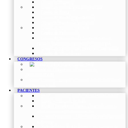
Grupo de Pediatría
Grupo de Fisioterapia Respiratoria
Grupo de Asma
Grupo de Sueño y Ventilación
Grupo de Patología Vascular
Grupo de Fibrosis Quística
Grupo de Enfermería
Grupo de Neumología intervencionista,
función pulmonar, trasplante y oncología
Grupo de Enfermedad Pulmonar Intersticial
Grupo de Tabaquismo
CONGRESOS
Histórico de Congresos
–
Congresos de
NEUMOMADRID
Otros Eventos
–
Entrega de premios, bienvenidas, tardes
con expertos y más.
PACIENTES
Blog
–
Artículos e Insights de NEUMOMADRID
Guías
–
Colección de Guías
Madrid Respira
–
Llamada a la acción sobre la
salud respiratoria y su comunicación
Vídeos Pacientes
–
Colección de Vídeos dirigidos
al Paciente
Asociaciones de pacientes
–
Asociaciones de