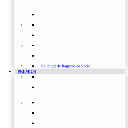
Torácica
–
Presentación de la Sociedad, Objetivos y
Nuestra Historia
Organización
–
Junta Directiva, Comités,
Direcciones y Foros
Grupos de trabajo
–
Nuestros coordinadores en
cada Grupo de Trabajo
Avales Científicos
–
Formulario de Solicitud de
Aval Científico
Patrocinadores
–
Organizaciones con las que
colaboramos
Tipos de Socios NEUMOMADRID
–
Requisitos
y beneficios de Socios
Solicitud de Registro de Socio
PREMIOS
Premios Neumomadrid – Introducción
–
Premios del Comité Científico de Neumomadrid
Comité Científico
–
Organización de premios,
cursos, publicaciones y eventos científicos de la
Sociedad
Premios a Proyectos
–
Becas a Proyectos de
Investigación
Beca Dña. Norah Nieto
–
Proyectos investigación
fibrosis pulmonar
Premios a Proyectos Nóveles
–
Becas a Proyectos