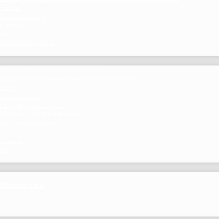
 y Foros
 Grupo de Trabajo
 Científico
ramos
 beneficios de Socios
del Comité Científico de Neumomadrid
 publicaciones y eventos científicos de la Sociedad
gación
ibrosis pulmonar
de Investigación Nóveles
mejor Publicación Internacional
r Publicación Nacional
 Centros
nte
por NEUMOMADRID