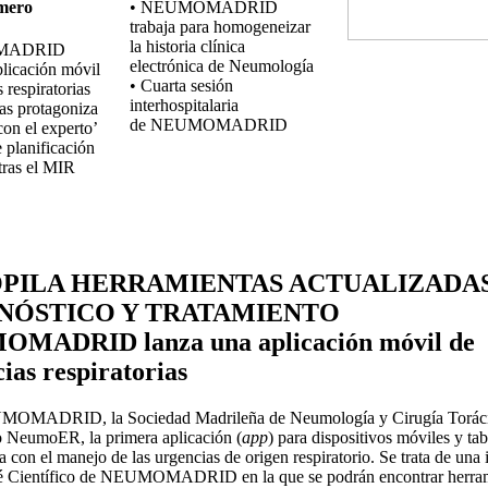
mero
• NEUMOMADRID
trabaja para homogeneizar
la historia clínica
MADRID
electrónica de Neumología
plicación móvil
• Cuarta sesión
 respiratorias
interhospitalaria
yas protagoniza
de NEUMOMADRID
con el experto’
 planificación
tras el MIR
PILA HERRAMIENTAS ACTUALIZADAS
NÓSTICO Y TRATAMIENTO
MADRID lanza una aplicación móvil de
ias respiratorias
MADRID, la Sociedad Madrileña de Neumología y Cirugía Toráci
o NeumoER, la primera aplicación (
app
) para dispositivos móviles y tab
a con el manejo de las urgencias de origen respiratorio. Se trata de una i
é Científico de NEUMOMADRID en la que se podrán encontrar herra