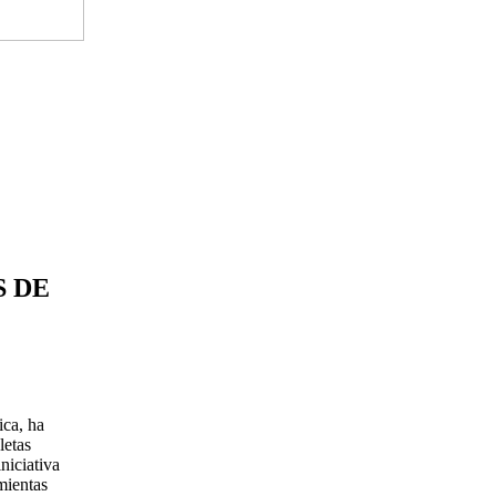
 DE
ca, ha
letas
niciativa
mientas