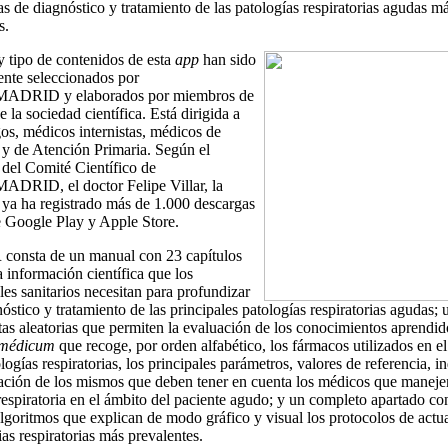
as de diagnóstico y tratamiento de las patologías respiratorias agudas m
s.
y tipo de contenidos de esta
app
han sido
ente seleccionados por
RID y elaborados por miembros de
e la sociedad científica. Está dirigida a
s, médicos internistas, médicos de
y de Atención Primaria. Según el
 del Comité Científico de
ID, el doctor Felipe Villar, la
 ya ha registrado más de 1.000 descargas
e Google Play y Apple Store.
onsta de un manual con 23 capítulos
a información científica que los
les sanitarios necesitan para profundizar
nóstico y tratamiento de las principales patologías respiratorias agudas; u
as aleatorias que permiten la evaluación de los conocimientos aprendid
médicum
que recoge, por orden alfabético, los fármacos utilizados en e
ologías respiratorias, los principales parámetros, valores de referencia, i
tación de los mismos que deben tener en cuenta los médicos que maneje
respiratoria en el ámbito del paciente agudo; y un completo apartado con
algoritmos que explican de modo gráfico y visual los protocolos de actu
ias respiratorias más prevalentes.