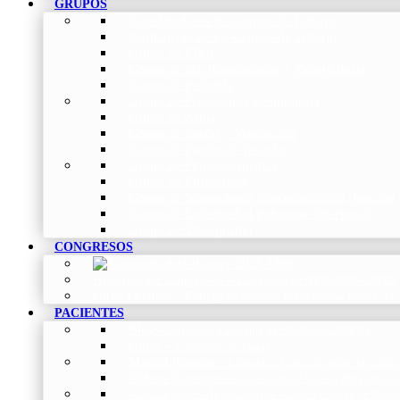
GRUPOS
Coordinadores de Grupos de Trabajo
Normativas de los Grupos de Trabajo
Grupo de EPOC
Grupo de Inf. Respiratorias y Tuberculosis
Grupo de Pediatría
Grupo de Fisioterapia Respiratoria
Grupo de Asma
Grupo de Sueño y Ventilación
Grupo de Patología Vascular
Grupo de Fibrosis Quística
Grupo de Enfermería
Grupo de Neumología intervencionista, función 
Grupo de Enfermedad Pulmonar Intersticial
Grupo de Tabaquismo
CONGRESOS
Histórico de Congresos
–
Congresos de NEUMOMADRID
Otros Eventos
–
Entrega de premios, bienvenidas, tardes con
PACIENTES
Blog
–
Artículos e Insights de NEUMOMADRID
Guías
–
Colección de Guías
Madrid Respira
–
Llamada a la acción sobre la salud 
Vídeos Pacientes
–
Colección de Vídeos dirigidos al
Asociaciones de pacientes
–
Asociaciones de Neumo