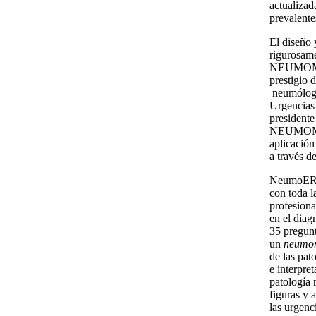
actualizad
prevalente
El diseño 
rigurosam
NEUMOMAD
prestigio d
neumólogo
Urgencias 
presidente
NEUMOMADR
aplicación
a través d
NeumoER c
con toda l
profesiona
en el diag
35 pregunt
un
neumo
de las pat
e interpre
patología 
figuras y 
las urgenc