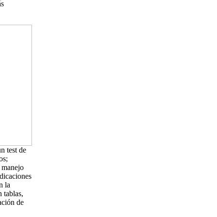
ás
n test de
os;
l manejo
ndicaciones
n la
 tablas,
ación de