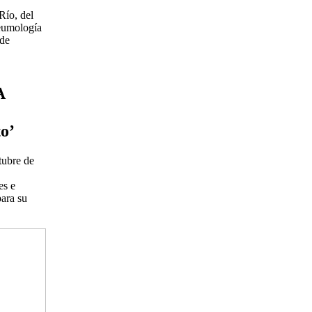
Río, del
eumología
 de
A
to’
tubre de
es e
para su