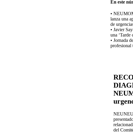
En este nú
• NEUMO
lanza una a
de urgencias
• Javier Sa
una ‘Tarde 
• Jornada de
profesional 
RECO
DIAG
NEUMO
urgenc
NEUNEUMO
presentad
relacionad
del Comit