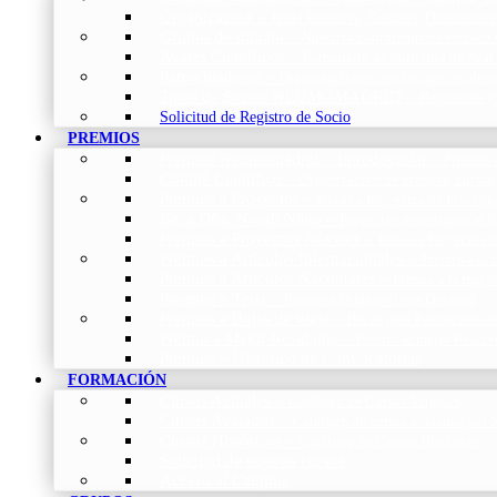
Organización
–
Junta Directiva, Comités, Direcciones
Grupos de trabajo
–
Nuestros coordinadores en cada
Avales Científicos
–
Formulario de Solicitud de Aval
Patrocinadores
–
Organizaciones con las que colabo
Tipos de Socios NEUMOMADRID
–
Requisitos y
Solicitud de Registro de Socio
PREMIOS
Premios Neumomadrid – Introducción
–
Premios 
Comité Científico
–
Organización de premios, cursos,
Premios a Proyectos
–
Becas a Proyectos de Investi
Beca Dña. Norah Nieto
–
Proyectos investigación f
Premios a Proyectos Nóveles
–
Becas a Proyectos 
Premios a Artículos Internacionales
–
Premio a la 
Premios a Artículos Nacionales
–
Premio a la mejo
Premios a Tesis
–
Premio a la mejor Tesis Doctoral
Premios a Bolsa de viaje
–
Becas para Formación en
Premio a Mejor Residente
–
Premio al mejor Reside
Premios – Histórico de Convocatorias
FORMACIÓN
Cursos Actuales
–
Catálogo de Cursos Actuales
Cursos Avalados
–
Catalogo de cursos avalados 
Cursos Históricos
–
Catálogo de Cursos Históricos
Solicitud de nuevos cursos
Acceso al Campus