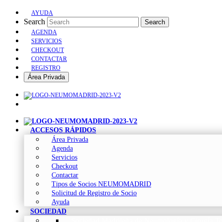
AYUDA
Search
Search
AGENDA
SERVICIOS
CHECKOUT
CONTACTAR
REGISTRO
Área Privada
ACCESOS RÁPIDOS
Área Privada
Agenda
Servicios
Checkout
Contactar
Tipos de Socios NEUMOMADRID
Solicitud de Registro de Socio
Ayuda
SOCIEDAD
Sociedad Madrileña de Neumología y Cirugía To