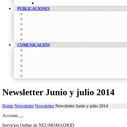
Contactar
–
Póngase en contacto con nosotros
PUBLICACIONES
Proceso de publicación Revista
–
Conoce y participa con n
Últimos números Revista Patología Respiratoria
–
Acces
Histórico Revista de Patología Respiratoria
–
Revista Cie
Vídeos Profesionales
–
Colección de Vídeos de Profesional
Neumoteca
–
Colección de información sobre la Neumología
Vídeos Pacientes
–
Colección de Vídeos dirigidos al Pacient
COMUNICACIÓN
Blog
–
Artículos e Insights de Neumomadrid
Madrid Respira
–
Llamada a la acción sobre la salud respira
Sala de Prensa
–
Neumomadrid en los Medios
Redes Sociales
–
Interacciones de la Sociedad en las Redes S
Newsletter
–
Boletines periódicos de información
News
–
Las últimas noticias de la fundación
Newsletter Junio y julio 2014
Home
Newsletter
Newsletter
Newsletter Junio y julio 2014
Account
Servicios Online de NEUMOMADRID