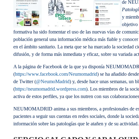
de NE
Patologí
y miembr
objetivo 
formativa ha sido fomentar el uso de las nuevas vías de comunica
población general una información médica más fiable y conocer 
en el ámbito sanitario. La meta que se ha marcado la sociedad ci
difusión, y de forma más inmediata y eficaz, sobre su variada ac
A la página de Facebook de la que ya disponía NEUMOMAD
(
https://www.facebook.com/Neumomadrid
) se ha añadido desde
de Twitter (
@NeumoMadrid
) y, desde hace unas semanas, un bl
(
https://neumomadrid.wordpress.com
). Los miembros de la socie
activa de estos perfiles, ya que los nutren con sus colaboraciones
NEUMOMADRID anima a sus miembros, a profesionales de espec
pacientes a seguir sus cuentas en redes sociales, donde la socieda
información sobre las patologías que le atañen y de su actividad.