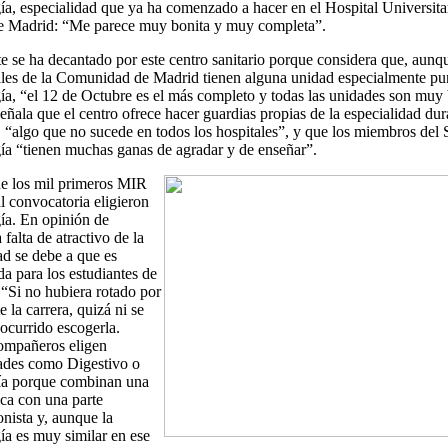
, especialidad que ya ha comenzado a hacer en el Hospital Universita
e Madrid: “Me parece muy bonita y muy completa”.
te se ha decantado por este centro sanitario porque considera que, aunq
ales de la Comunidad de Madrid tienen alguna unidad especialmente pu
a, “el 12 de Octubre es el más completo y todas las unidades son muy
ñala que el centro ofrece hacer guardias propias de la especialidad dur
, “algo que no sucede en todos los hospitales”, y que los miembros del 
a “tienen muchas ganas de agradar y de enseñar”.
de los mil primeros MIR
al convocatoria eligieron
a. En opinión de
 falta de atractivo de la
ad se debe a que es
a para los estudiantes de
“Si no hubiera rotado por
e la carrera, quizá ni se
ocurrido escogerla.
mpañeros eligen
dades como Digestivo o
ía porque combinan una
ca con una parte
onista y, aunque la
a es muy similar en ese