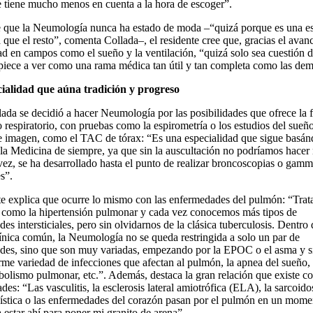
e tiene mucho menos en cuenta a la hora de escoger”.
e que la Neumología nunca ha estado de moda –“quizá porque es una es
que el resto”, comenta Collada–, el residente cree que, gracias el avanc
ad en campos como el sueño y la ventilación, “quizá solo sea cuestión 
iece a ver como una rama médica tan útil y tan completa como las dem
ialidad que aúna tradición y progreso
lada se decidió a hacer Neumología por las posibilidades que ofrece la f
o respiratorio, con pruebas como la espirometría o los estudios del sueño
e imagen, como el TAC de tórax: “Es una especialidad que sigue basán
a Medicina de siempre, ya que sin la auscultación no podríamos hacer
 vez, se ha desarrollado hasta el punto de realizar broncoscopias o gamm
s”.
te explica que ocurre lo mismo con las enfermedades del pulmón: “Tra
s como la hipertensión pulmonar y cada vez conocemos más tipos de
es intersticiales, pero sin olvidarnos de la clásica tuberculosis. Dentro 
línica común, la Neumología no se queda restringida a solo un par de
des, sino que son muy variadas, empezando por la EPOC o el asma y s
rme variedad de infecciones que afectan al pulmón, la apnea del sueño, 
lismo pulmonar, etc.”. Además, destaca la gran relación que existe co
des: “Las vasculitis, la esclerosis lateral amiotrófica (ELA), la sarcoidos
uística o las enfermedades del corazón pasan por el pulmón en un momen
 estar ahí para poner mi granito de arena”.