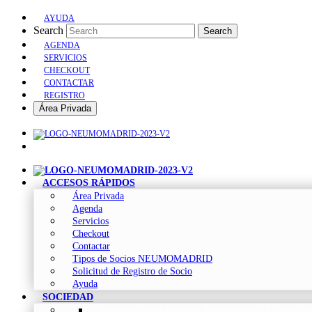
AYUDA
Search
Search
AGENDA
SERVICIOS
CHECKOUT
CONTACTAR
REGISTRO
Área Privada
ACCESOS RÁPIDOS
Área Privada
Agenda
Servicios
Checkout
Contactar
Tipos de Socios NEUMOMADRID
Solicitud de Registro de Socio
Ayuda
SOCIEDAD
Sociedad Madrileña de Neumología y Cirugía To