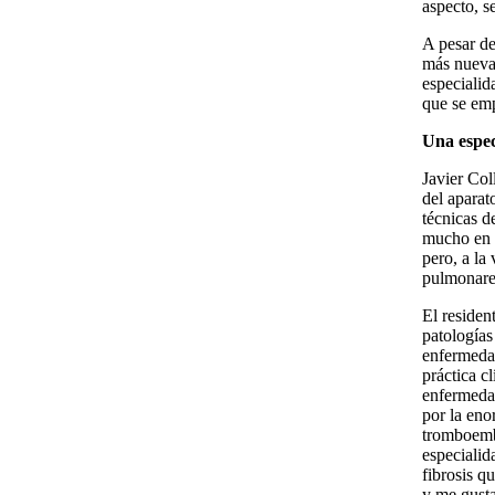
aspecto, s
A pesar d
más nueva 
especialid
que se emp
Una espec
Javier Col
del aparat
técnicas d
mucho en l
pero, a la
pulmonare
El residen
patología
enfermedad
práctica c
enfermeda
por la eno
tromboembo
especialida
fibrosis q
y me gusta