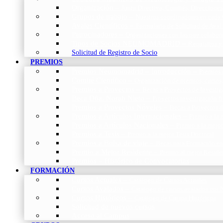
Organización
–
Junta Directiva, Comités, Direcciones
Grupos de trabajo
–
Nuestros coordinadores en cada
Avales Científicos
–
Formulario de Solicitud de Aval
Patrocinadores
–
Organizaciones con las que colabo
Tipos de Socios NEUMOMADRID
–
Requisitos y
Solicitud de Registro de Socio
PREMIOS
Premios Neumomadrid – Introducción
–
Premios 
Comité Científico
–
Organización de premios, cursos,
Premios a Proyectos
–
Becas a Proyectos de Investi
Beca Dña. Norah Nieto
–
Proyectos investigación f
Premios a Proyectos Nóveles
–
Becas a Proyectos 
Premios a Artículos Internacionales
–
Premio a la 
Premios a Artículos Nacionales
–
Premio a la mejo
Premios a Tesis
–
Premio a la mejor Tesis Doctoral
Premios a Bolsa de viaje
–
Becas para Formación en
Premio a Mejor Residente
–
Premio al mejor Reside
Premios – Histórico de Convocatorias
FORMACIÓN
Cursos Actuales
–
Catálogo de Cursos Actuales
Cursos Avalados
–
Catalogo de cursos avalados 
Cursos Históricos
–
Catálogo de Cursos Históricos
Solicitud de nuevos cursos
Acceso al Campus