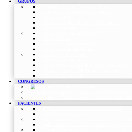
GRUPOS
Coordinadores de Grupos de Trabajo
Normativas de los Grupos de Trabajo
Grupo de EPOC
Grupo de Inf. Respiratorias y Tuberculosis
Grupo de Pediatría
Grupo de Fisioterapia Respiratoria
Grupo de Asma
Grupo de Sueño y Ventilación
Grupo de Patología Vascular
Grupo de Fibrosis Quística
Grupo de Enfermería
Grupo de Neumología intervencionista, función 
Grupo de Enfermedad Pulmonar Intersticial
Grupo de Tabaquismo
CONGRESOS
Histórico de Congresos
–
Congresos de NEUMOMADRID
Otros Eventos
–
Entrega de premios, bienvenidas, tardes con
PACIENTES
Blog
–
Artículos e Insights de NEUMOMADRID
Guías
–
Colección de Guías
Madrid Respira
–
Llamada a la acción sobre la salud 
Vídeos Pacientes
–
Colección de Vídeos dirigidos al
Asociaciones de pacientes
–
Asociaciones de Neumo