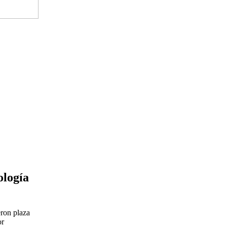
ología
eron plaza
or