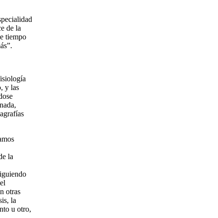
pecialidad
e de la
de tiempo
ás”.
isiología
, y las
dose
 nada,
agrafías
tamos
de la
iguiendo
el
n otras
is, la
to u otro,