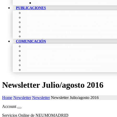
Contactar
–
Póngase en contacto con nosotros
PUBLICACIONES
Proceso de publicación Revista
–
Conoce y participa con n
Últimos números Revista Patología Respiratoria
–
Acces
Histórico Revista de Patología Respiratoria
–
Revista Cie
Vídeos Profesionales
–
Colección de Vídeos de Profesional
Neumoteca
–
Colección de información sobre la Neumología
Vídeos Pacientes
–
Colección de Vídeos dirigidos al Pacient
COMUNICACIÓN
Blog
–
Artículos e Insights de Neumomadrid
Madrid Respira
–
Llamada a la acción sobre la salud respira
Sala de Prensa
–
Neumomadrid en los Medios
Redes Sociales
–
Interacciones de la Sociedad en las Redes S
Newsletter
–
Boletines periódicos de información
News
–
Las últimas noticias de la fundación
Newsletter Julio/agosto 2016
Home
Newsletter
Newsletter
Newsletter Julio/agosto 2016
Account
Servicios Online de NEUMOMADRID