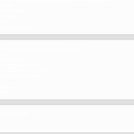
 y Foros
 Grupo de Trabajo
 Científico
ramos
 beneficios de Socios
del Comité Científico de Neumomadrid
 publicaciones y eventos científicos de la Sociedad
gación
ibrosis pulmonar
de Investigación Nóveles
mejor Publicación Internacional
r Publicación Nacional
 Centros
nte
por NEUMOMADRID