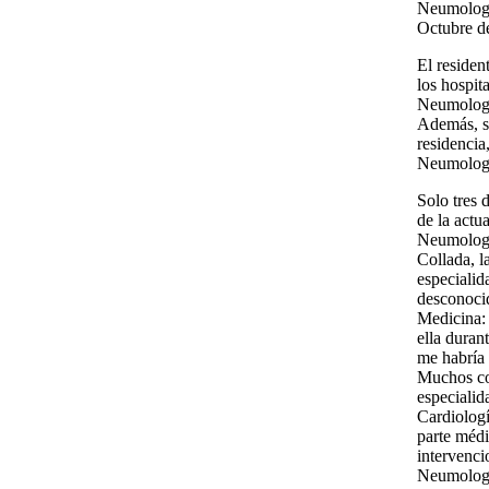
Neumología
Octubre d
El residen
los hospit
Neumologí
Además, se
residencia
Neumologí
Solo tres 
de la actu
Neumologí
Collada, la
especialid
desconocid
Medicina: 
ella durant
me habría 
Muchos co
especiali
Cardiolog
parte médi
intervenci
Neumologí