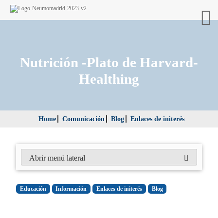
Nutrición -Plato de Harvard-
Healthing
Home
Comunicación
Blog
Enlaces de initerés
Abrir menú lateral
Educación
Información
Enlaces de initerés
Blog