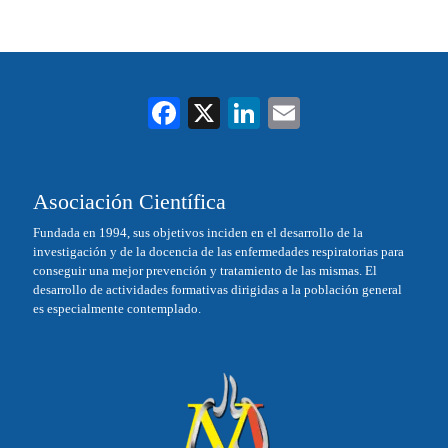
Fa
X
Li
E
ce
nk
m
bo
ed
ail
Asociación Científica
ok
In
Fundada en 1994, sus objetivos inciden en el desarrollo de la
investigación y de la docencia de las enfermedades respiratorias para
conseguir una mejor prevención y tratamiento de las mismas. El
desarrollo de actividades formativas dirigidas a la población general
es especialmente contemplado.