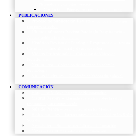
Neumología y Cirugía Torácica
Contactar
–
Póngase en contacto con nosotros
PUBLICACIONES
Proceso de publicación Revista
–
Conoce y participa
con nuestra revista
Últimos números Revista Patología Respiratoria
–
Acceso rápido a lo más reciente
Histórico Revista de Patología Respiratoria
–
Revista
Científica online, trimestral y de acceso abierto
Vídeos Profesionales
–
Colección de Vídeos de
Profesionales
Neumoteca
–
Colección de información sobre la
Neumología
Vídeos Pacientes
–
Colección de Vídeos dirigidos al
Pacientes
COMUNICACIÓN
Blog
–
Artículos e Insights de Neumomadrid
Madrid Respira
–
Llamada a la acción sobre la salud
respiratoria y su comunicación
Sala de Prensa
–
Neumomadrid en los Medios
Redes Sociales
–
Interacciones de la Sociedad en las Redes
Sociales
Newsletter
–
Boletines periódicos de información
News
–
Las últimas noticias de la fundación