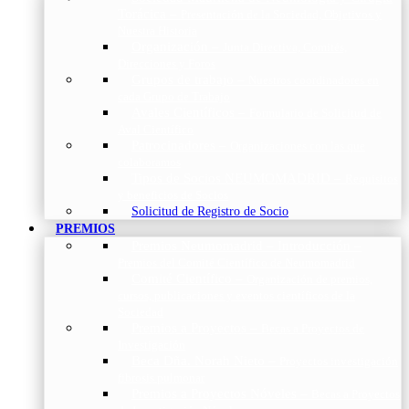
Torácica
–
Presentación de la Sociedad, Objetivos y
Nuestra Historia
Organización
–
Junta Directiva, Comités,
Direcciones y Foros
Grupos de trabajo
–
Nuestros coordinadores en
cada Grupo de Trabajo
Avales Científicos
–
Formulario de Solicitud de
Aval Científico
Patrocinadores
–
Organizaciones con las que
colaboramos
Tipos de Socios NEUMOMADRID
–
Requisitos
y beneficios de Socios
Solicitud de Registro de Socio
PREMIOS
Premios Neumomadrid – Introducción
–
Premios del Comité Científico de Neumomadrid
Comité Científico
–
Organización de premios,
cursos, publicaciones y eventos científicos de la
Sociedad
Premios a Proyectos
–
Becas a Proyectos de
Investigación
Beca Dña. Norah Nieto
–
Proyectos investigación
fibrosis pulmonar
Premios a Proyectos Nóveles
–
Becas a Proyectos