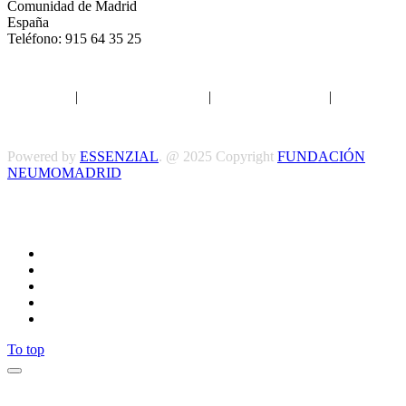
Comunidad de Madrid
España
Teléfono: 915 64 35 25
Aviso legal
|
Política de privacidad
|
Política de Cookies
|
Términos
y Condiciones
Powered by
ESSENZIAL
. @ 2025 Copyright
FUNDACIÓN
NEUMOMADRID
Síguenos
To top