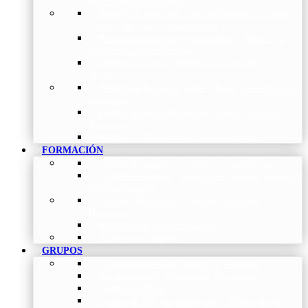
de Investigación Nóveles
Premios a Artículos Internacionales
–
Premio a
la mejor Publicación Internacional
Premios a Artículos Nacionales
–
Premio a la
mejor Publicación Nacional
Premios a Tesis
–
Premio a la mejor Tesis
Doctoral
Premios a Bolsa de viaje
–
Becas para Formación
en Centros
Premio a Mejor Residente
–
Premio al mejor
Residente
Premios – Histórico de Convocatorias
FORMACIÓN
Cursos Actuales
–
Catálogo de Cursos Actuales
Cursos Avalados
–
Catalogo de cursos avalados por
NEUMOMADRID
Cursos Históricos
–
Catálogo de Cursos
Históricos
Solicitud de nuevos cursos
Acceso al Campus
GRUPOS
Coordinadores de Grupos de Trabajo
Normativas de los Grupos de Trabajo
Grupo de EPOC
Grupo de Inf. Respiratorias y Tuberculosis