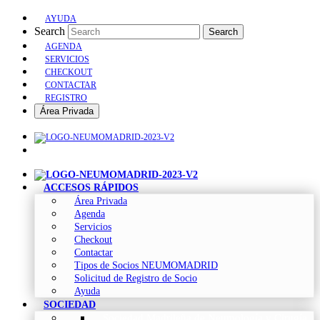
AYUDA
Search
Search
AGENDA
SERVICIOS
CHECKOUT
CONTACTAR
REGISTRO
Área Privada
ACCESOS RÁPIDOS
Área Privada
Agenda
Servicios
Checkout
Contactar
Tipos de Socios NEUMOMADRID
Solicitud de Registro de Socio
Ayuda
SOCIEDAD
Sociedad Madrileña de Neumología y Cirugía