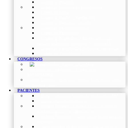
Grupo de Pediatría
Grupo de Fisioterapia Respiratoria
Grupo de Asma
Grupo de Sueño y Ventilación
Grupo de Patología Vascular
Grupo de Fibrosis Quística
Grupo de Enfermería
Grupo de Neumología intervencionista,
función pulmonar, trasplante y oncología
Grupo de Enfermedad Pulmonar Intersticial
Grupo de Tabaquismo
CONGRESOS
Histórico de Congresos
–
Congresos de
NEUMOMADRID
Otros Eventos
–
Entrega de premios, bienvenidas, tardes
con expertos y más.
PACIENTES
Blog
–
Artículos e Insights de NEUMOMADRID
Guías
–
Colección de Guías
Madrid Respira
–
Llamada a la acción sobre la
salud respiratoria y su comunicación
Vídeos Pacientes
–
Colección de Vídeos dirigidos
al Paciente
Asociaciones de pacientes
–
Asociaciones de