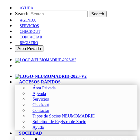
AYUDA
Search
Search
AGENDA
SERVICIOS
CHECKOUT
CONTACTAR
REGISTRO
Área Privada
ACCESOS RÁPIDOS
Área Privada
Agenda
Servicios
Checkout
Contactar
Tipos de Socios NEUMOMADRID
Solicitud de Registro de Socio
Ayuda
SOCIEDAD
Sociedad Madrileña de Neumología y Cirugía