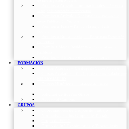
de Investigación Nóveles
Premios a Artículos Internacionales
–
Premio a
la mejor Publicación Internacional
Premios a Artículos Nacionales
–
Premio a la
mejor Publicación Nacional
Premios a Tesis
–
Premio a la mejor Tesis
Doctoral
Premios a Bolsa de viaje
–
Becas para Formación
en Centros
Premio a Mejor Residente
–
Premio al mejor
Residente
Premios – Histórico de Convocatorias
FORMACIÓN
Cursos Actuales
–
Catálogo de Cursos Actuales
Cursos Avalados
–
Catalogo de cursos avalados por
NEUMOMADRID
Cursos Históricos
–
Catálogo de Cursos
Históricos
Solicitud de nuevos cursos
Acceso al Campus
GRUPOS
Coordinadores de Grupos de Trabajo
Normativas de los Grupos de Trabajo
Grupo de EPOC
Grupo de Inf. Respiratorias y Tuberculosis