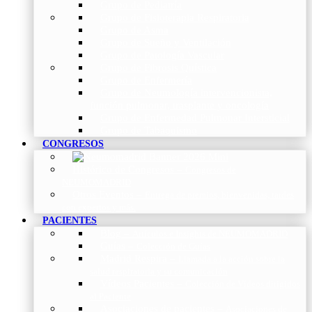
Grupo de Pediatría
Grupo de Fisioterapia Respiratoria
Grupo de Asma
Grupo de Sueño y Ventilación
Grupo de Patología Vascular
Grupo de Fibrosis Quística
Grupo de Enfermería
Grupo de Neumología intervencionista,
función pulmonar, trasplante y oncología
Grupo de Enfermedad Pulmonar Intersticial
Grupo de Tabaquismo
CONGRESOS
Histórico de Congresos
–
Congresos de
NEUMOMADRID
Otros Eventos
–
Entrega de premios, bienvenidas, tardes
con expertos y más.
PACIENTES
Blog
–
Artículos e Insights de NEUMOMADRID
Guías
–
Colección de Guías
Madrid Respira
–
Llamada a la acción sobre la
salud respiratoria y su comunicación
Vídeos Pacientes
–
Colección de Vídeos dirigidos
al Paciente
Asociaciones de pacientes
–
Asociaciones de