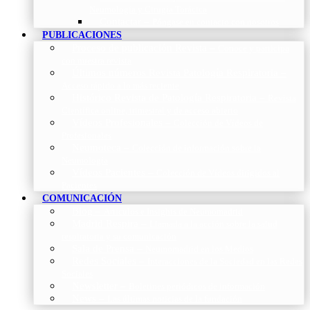
Neumología y Cirugía Torácica
Contactar
–
Póngase en contacto con nosotros
PUBLICACIONES
Proceso de publicación Revista
–
Conoce y participa
con nuestra revista
Últimos números Revista Patología Respiratoria
–
Acceso rápido a lo más reciente
Histórico Revista de Patología Respiratoria
–
Revista
Científica online, trimestral y de acceso abierto
Vídeos Profesionales
–
Colección de Vídeos de
Profesionales
Neumoteca
–
Colección de información sobre la
Neumología
Vídeos Pacientes
–
Colección de Vídeos dirigidos al
Pacientes
COMUNICACIÓN
Blog
–
Artículos e Insights de Neumomadrid
Madrid Respira
–
Llamada a la acción sobre la salud
respiratoria y su comunicación
Sala de Prensa
–
Neumomadrid en los Medios
Redes Sociales
–
Interacciones de la Sociedad en las Redes
Sociales
Newsletter
–
Boletines periódicos de información
News
–
Las últimas noticias de la fundación