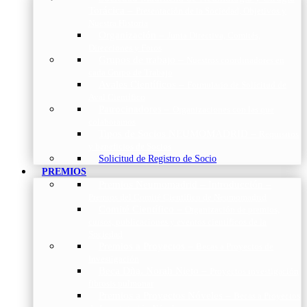
Torácica
–
Presentación de la Sociedad, Objetivos y
Nuestra Historia
Organización
–
Junta Directiva, Comités,
Direcciones y Foros
Grupos de trabajo
–
Nuestros coordinadores en
cada Grupo de Trabajo
Avales Científicos
–
Formulario de Solicitud de
Aval Científico
Patrocinadores
–
Organizaciones con las que
colaboramos
Tipos de Socios NEUMOMADRID
–
Requisitos
y beneficios de Socios
Solicitud de Registro de Socio
PREMIOS
Premios Neumomadrid – Introducción
–
Premios del Comité Científico de Neumomadrid
Comité Científico
–
Organización de premios,
cursos, publicaciones y eventos científicos de la
Sociedad
Premios a Proyectos
–
Becas a Proyectos de
Investigación
Beca Dña. Norah Nieto
–
Proyectos investigación
fibrosis pulmonar
Premios a Proyectos Nóveles
–
Becas a Proyectos