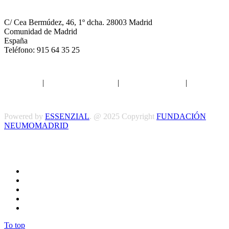
NEUMOMADRID
C/ Cea Bermúdez, 46, 1º dcha. 28003 Madrid
Comunidad de Madrid
España
Teléfono: 915 64 35 25
Aviso legal
|
Política de privacidad
|
Política de Cookies
|
Términos
y Condiciones
Powered by
ESSENZIAL
. @ 2025 Copyright
FUNDACIÓN
NEUMOMADRID
Síguenos
To top