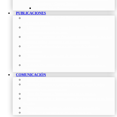
Neumología y Cirugía Torácica
Contactar
–
Póngase en contacto con nosotros
PUBLICACIONES
Proceso de publicación Revista
–
Conoce y participa
con nuestra revista
Últimos números Revista Patología Respiratoria
–
Acceso rápido a lo más reciente
Histórico Revista de Patología Respiratoria
–
Revista
Científica online, trimestral y de acceso abierto
Vídeos Profesionales
–
Colección de Vídeos de
Profesionales
Neumoteca
–
Colección de información sobre la
Neumología
Vídeos Pacientes
–
Colección de Vídeos dirigidos al
Pacientes
COMUNICACIÓN
Blog
–
Artículos e Insights de Neumomadrid
Madrid Respira
–
Llamada a la acción sobre la salud
respiratoria y su comunicación
Sala de Prensa
–
Neumomadrid en los Medios
Redes Sociales
–
Interacciones de la Sociedad en las Redes
Sociales
Newsletter
–
Boletines periódicos de información
News
–
Las últimas noticias de la fundación