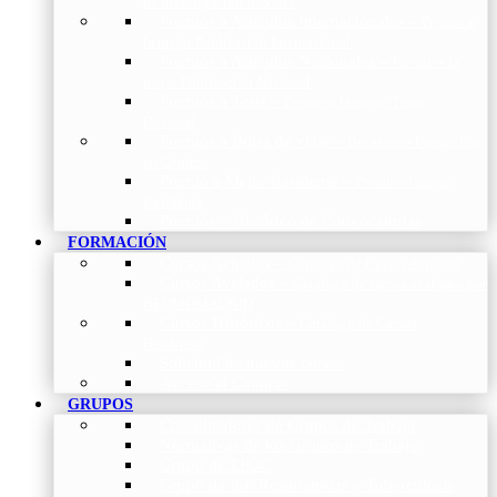
de Investigación Nóveles
Premios a Artículos Internacionales
–
Premio a
la mejor Publicación Internacional
Premios a Artículos Nacionales
–
Premio a la
mejor Publicación Nacional
Premios a Tesis
–
Premio a la mejor Tesis
Doctoral
Premios a Bolsa de viaje
–
Becas para Formación
en Centros
Premio a Mejor Residente
–
Premio al mejor
Residente
Premios – Histórico de Convocatorias
FORMACIÓN
Cursos Actuales
–
Catálogo de Cursos Actuales
Cursos Avalados
–
Catalogo de cursos avalados por
NEUMOMADRID
Cursos Históricos
–
Catálogo de Cursos
Históricos
Solicitud de nuevos cursos
Acceso al Campus
GRUPOS
Coordinadores de Grupos de Trabajo
Normativas de los Grupos de Trabajo
Grupo de EPOC
Grupo de Inf. Respiratorias y Tuberculosis