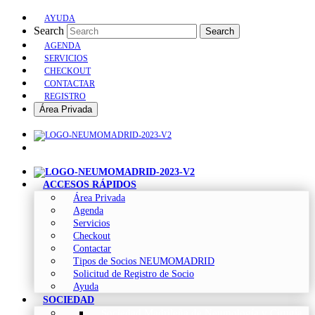
AYUDA
Search
Search
AGENDA
SERVICIOS
CHECKOUT
CONTACTAR
REGISTRO
Área Privada
ACCESOS RÁPIDOS
Área Privada
Agenda
Servicios
Checkout
Contactar
Tipos de Socios NEUMOMADRID
Solicitud de Registro de Socio
Ayuda
SOCIEDAD
Sociedad Madrileña de Neumología y Cirugía