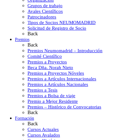
Grupos de trabajo
Avales Científicos
Patrocinadores
Tipos de Socios NEUMOMADRID
Solicitud de Registro de Socio
Back
Premios
Back
Premios Neumomadrid – Introducción
Comité Científico
Premios a Proyectos
Beca Dña. Norah Nieto
Premios a Proyectos Nóveles
Premios a Artículos Internacionales
Premios a Artículos Nacionales
Premios a Tesis
Premios a Bolsa de viaje
Premio a Mejor Residente
Premios – Histórico de Convocatorias
Back
Formación
Back
Cursos Actuales
Cursos Avalados