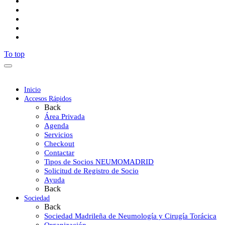
To top
Inicio
Accesos Rápidos
Back
Área Privada
Agenda
Servicios
Checkout
Contactar
Tipos de Socios NEUMOMADRID
Solicitud de Registro de Socio
Ayuda
Back
Sociedad
Back
Sociedad Madrileña de Neumología y Cirugía Torácica
Organización