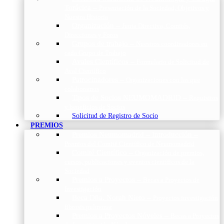
Torácica
–
Presentación de la Sociedad, Objetivos y
Nuestra Historia
Organización
–
Junta Directiva, Comités,
Direcciones y Foros
Grupos de trabajo
–
Nuestros coordinadores en
cada Grupo de Trabajo
Avales Científicos
–
Formulario de Solicitud de
Aval Científico
Patrocinadores
–
Organizaciones con las que
colaboramos
Tipos de Socios NEUMOMADRID
–
Requisitos
y beneficios de Socios
Solicitud de Registro de Socio
PREMIOS
Premios Neumomadrid – Introducción
–
Premios del Comité Científico de Neumomadrid
Comité Científico
–
Organización de premios,
cursos, publicaciones y eventos científicos de la
Sociedad
Premios a Proyectos
–
Becas a Proyectos de
Investigación
Beca Dña. Norah Nieto
–
Proyectos investigación
fibrosis pulmonar
Premios a Proyectos Nóveles
–
Becas a Proyectos