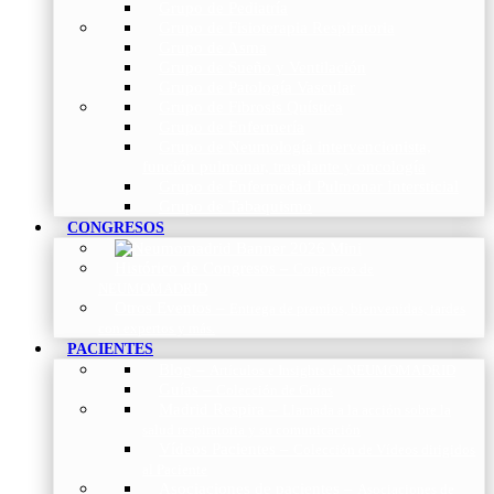
Grupo de Pediatría
Grupo de Fisioterapia Respiratoria
Grupo de Asma
Grupo de Sueño y Ventilación
Grupo de Patología Vascular
Grupo de Fibrosis Quística
Grupo de Enfermería
Grupo de Neumología intervencionista,
función pulmonar, trasplante y oncología
Grupo de Enfermedad Pulmonar Intersticial
Grupo de Tabaquismo
CONGRESOS
Histórico de Congresos
–
Congresos de
NEUMOMADRID
Otros Eventos
–
Entrega de premios, bienvenidas, tardes
con expertos y más.
PACIENTES
Blog
–
Artículos e Insights de NEUMOMADRID
Guías
–
Colección de Guías
Madrid Respira
–
Llamada a la acción sobre la
salud respiratoria y su comunicación
Vídeos Pacientes
–
Colección de Vídeos dirigidos
al Paciente
Asociaciones de pacientes
–
Asociaciones de