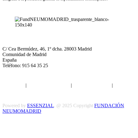
NEUMOMADRID
C/ Cea Bermúdez, 46, 1º dcha. 28003 Madrid
Comunidad de Madrid
España
Teléfono: 915 64 35 25
Aviso legal
|
Política de privacidad
|
Política de Cookies
|
Términos
y Condiciones
Powered by
ESSENZIAL
. @ 2025 Copyright
FUNDACIÓN
NEUMOMADRID
Síguenos