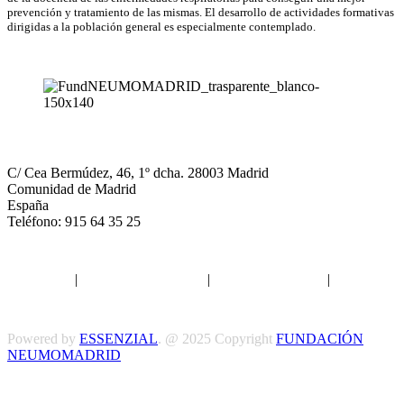
prevención y tratamiento de las mismas. El desarrollo de actividades formativas
dirigidas a la población general es especialmente contemplado.
NEUMOMADRID
C/ Cea Bermúdez, 46, 1º dcha. 28003 Madrid
Comunidad de Madrid
España
Teléfono: 915 64 35 25
Aviso legal
|
Política de privacidad
|
Política de Cookies
|
Términos
y Condiciones
Powered by
ESSENZIAL
. @ 2025 Copyright
FUNDACIÓN
NEUMOMADRID
Síguenos