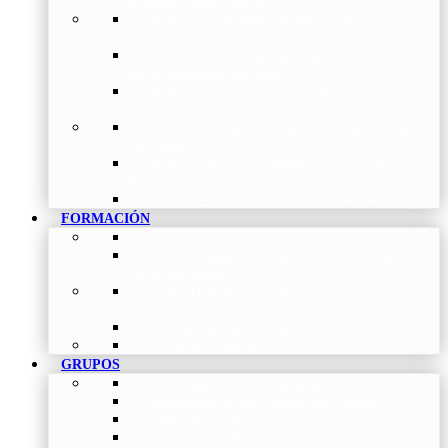
de Investigación Nóveles
Premios a Artículos Internacionales
–
Premio a
la mejor Publicación Internacional
Premios a Artículos Nacionales
–
Premio a la
mejor Publicación Nacional
Premios a Tesis
–
Premio a la mejor Tesis
Doctoral
Premios a Bolsa de viaje
–
Becas para Formación
en Centros
Premio a Mejor Residente
–
Premio al mejor
Residente
Premios – Histórico de Convocatorias
FORMACIÓN
Cursos Actuales
–
Catálogo de Cursos Actuales
Cursos Avalados
–
Catalogo de cursos avalados por
NEUMOMADRID
Cursos Históricos
–
Catálogo de Cursos
Históricos
Solicitud de nuevos cursos
Acceso al Campus
GRUPOS
Coordinadores de Grupos de Trabajo
Normativas de los Grupos de Trabajo
Grupo de EPOC
Grupo de Inf. Respiratorias y Tuberculosis