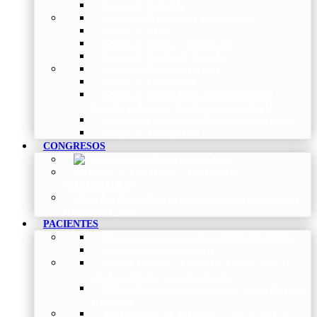
Grupo de Pediatría
Grupo de Fisioterapia Respiratoria
Grupo de Asma
Grupo de Sueño y Ventilación
Grupo de Patología Vascular
Grupo de Fibrosis Quística
Grupo de Enfermería
Grupo de Neumología intervencionista,
función pulmonar, trasplante y oncología
Grupo de Enfermedad Pulmonar Intersticial
Grupo de Tabaquismo
CONGRESOS
Histórico de Congresos
–
Congresos de
NEUMOMADRID
Otros Eventos
–
Entrega de premios, bienvenidas, tardes
con expertos y más.
PACIENTES
Blog
–
Artículos e Insights de NEUMOMADRID
Guías
–
Colección de Guías
Madrid Respira
–
Llamada a la acción sobre la
salud respiratoria y su comunicación
Vídeos Pacientes
–
Colección de Vídeos dirigidos
al Paciente
Asociaciones de pacientes
–
Asociaciones de