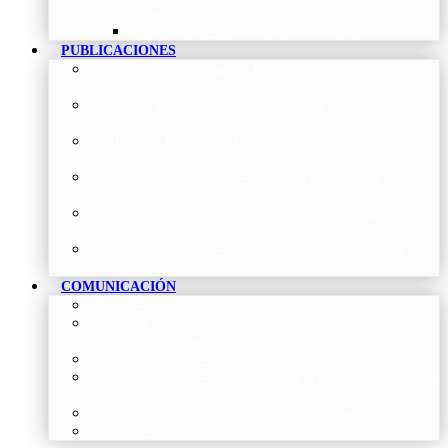
Neumología y Cirugía Torácica
Contactar
–
Póngase en contacto con nosotros
PUBLICACIONES
Proceso de publicación Revista
–
Conoce y participa
con nuestra revista
Últimos números Revista Patología Respiratoria
–
Acceso rápido a lo más reciente
Histórico Revista de Patología Respiratoria
–
Revista
Científica online, trimestral y de acceso abierto
Vídeos Profesionales
–
Colección de Vídeos de
Profesionales
Neumoteca
–
Colección de información sobre la
Neumología
Vídeos Pacientes
–
Colección de Vídeos dirigidos al
Pacientes
COMUNICACIÓN
Blog
–
Artículos e Insights de Neumomadrid
Madrid Respira
–
Llamada a la acción sobre la salud
respiratoria y su comunicación
Sala de Prensa
–
Neumomadrid en los Medios
Redes Sociales
–
Interacciones de la Sociedad en las Redes
Sociales
Newsletter
–
Boletines periódicos de información
News
–
Las últimas noticias de la fundación