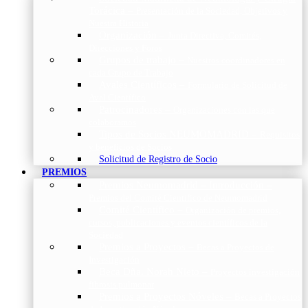
Torácica
–
Presentación de la Sociedad, Objetivos y
Nuestra Historia
Organización
–
Junta Directiva, Comités,
Direcciones y Foros
Grupos de trabajo
–
Nuestros coordinadores en
cada Grupo de Trabajo
Avales Científicos
–
Formulario de Solicitud de
Aval Científico
Patrocinadores
–
Organizaciones con las que
colaboramos
Tipos de Socios NEUMOMADRID
–
Requisitos
y beneficios de Socios
Solicitud de Registro de Socio
PREMIOS
Premios Neumomadrid – Introducción
–
Premios del Comité Científico de Neumomadrid
Comité Científico
–
Organización de premios,
cursos, publicaciones y eventos científicos de la
Sociedad
Premios a Proyectos
–
Becas a Proyectos de
Investigación
Beca Dña. Norah Nieto
–
Proyectos investigación
fibrosis pulmonar
Premios a Proyectos Nóveles
–
Becas a Proyectos