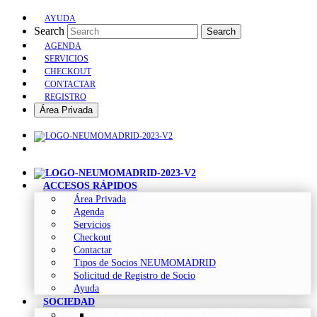
AYUDA
Search
Search
AGENDA
SERVICIOS
CHECKOUT
CONTACTAR
REGISTRO
Área Privada
ACCESOS RÁPIDOS
Área Privada
Agenda
Servicios
Checkout
Contactar
Tipos de Socios NEUMOMADRID
Solicitud de Registro de Socio
Ayuda
SOCIEDAD
Sociedad Madrileña de Neumología y Cirugía