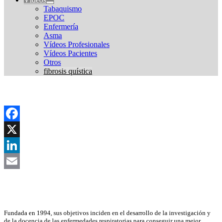
Tabaquismo
EPOC
Enfermería
Asma
Vídeos Profesionales
Vídeos Pacientes
Otros
fibrosis quística
Facebook
X
LinkedIn
Email
Asociación Científica
Fundada en 1994, sus objetivos inciden en el desarrollo de la investigación y
de la docencia de las enfermedades respiratorias para conseguir una mejor