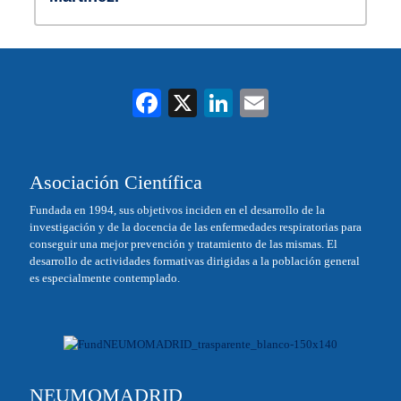
Fa
X
Li
E
ce
nk
m
bo
ed
ail
Asociación Científica
ok
In
Fundada en 1994, sus objetivos inciden en el desarrollo de la
investigación y de la docencia de las enfermedades respiratorias para
conseguir una mejor prevención y tratamiento de las mismas. El
desarrollo de actividades formativas dirigidas a la población general
es especialmente contemplado.
NEUMOMADRID