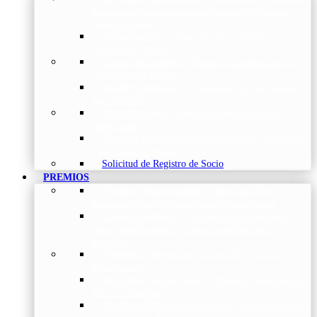
Torácica
–
Presentación de la Sociedad, Objetivos y
Nuestra Historia
Organización
–
Junta Directiva, Comités,
Direcciones y Foros
Grupos de trabajo
–
Nuestros coordinadores en
cada Grupo de Trabajo
Avales Científicos
–
Formulario de Solicitud de
Aval Científico
Patrocinadores
–
Organizaciones con las que
colaboramos
Tipos de Socios NEUMOMADRID
–
Requisitos
y beneficios de Socios
Solicitud de Registro de Socio
PREMIOS
Premios Neumomadrid – Introducción
–
Premios del Comité Científico de Neumomadrid
Comité Científico
–
Organización de premios,
cursos, publicaciones y eventos científicos de la
Sociedad
Premios a Proyectos
–
Becas a Proyectos de
Investigación
Beca Dña. Norah Nieto
–
Proyectos investigación
fibrosis pulmonar
Premios a Proyectos Nóveles
–
Becas a Proyectos