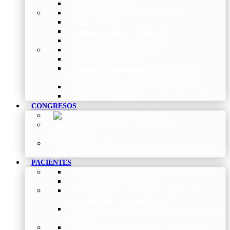
Grupo de Pediatría
Grupo de Fisioterapia Respiratoria
Grupo de Asma
Grupo de Sueño y Ventilación
Grupo de Patología Vascular
Grupo de Fibrosis Quística
Grupo de Enfermería
Grupo de Neumología intervencionista,
función pulmonar, trasplante y oncología
Grupo de Enfermedad Pulmonar Intersticial
Grupo de Tabaquismo
CONGRESOS
Histórico de Congresos
–
Congresos de
NEUMOMADRID
Otros Eventos
–
Entrega de premios, bienvenidas, tardes
con expertos y más.
PACIENTES
Blog
–
Artículos e Insights de NEUMOMADRID
Guías
–
Colección de Guías
Madrid Respira
–
Llamada a la acción sobre la
salud respiratoria y su comunicación
Vídeos Pacientes
–
Colección de Vídeos dirigidos
al Paciente
Asociaciones de pacientes
–
Asociaciones de