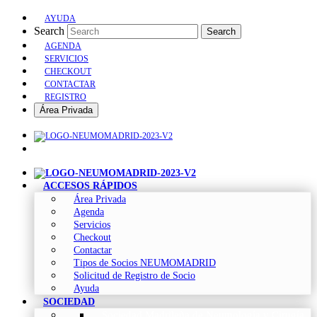
AYUDA
Search
Search
AGENDA
SERVICIOS
CHECKOUT
CONTACTAR
REGISTRO
Área Privada
ACCESOS RÁPIDOS
Área Privada
Agenda
Servicios
Checkout
Contactar
Tipos de Socios NEUMOMADRID
Solicitud de Registro de Socio
Ayuda
SOCIEDAD
Sociedad Madrileña de Neumología y Cirugía