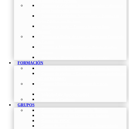
de Investigación Nóveles
Premios a Artículos Internacionales
–
Premio a
la mejor Publicación Internacional
Premios a Artículos Nacionales
–
Premio a la
mejor Publicación Nacional
Premios a Tesis
–
Premio a la mejor Tesis
Doctoral
Premios a Bolsa de viaje
–
Becas para Formación
en Centros
Premio a Mejor Residente
–
Premio al mejor
Residente
Premios – Histórico de Convocatorias
FORMACIÓN
Cursos Actuales
–
Catálogo de Cursos Actuales
Cursos Avalados
–
Catalogo de cursos avalados por
NEUMOMADRID
Cursos Históricos
–
Catálogo de Cursos
Históricos
Solicitud de nuevos cursos
Acceso al Campus
GRUPOS
Coordinadores de Grupos de Trabajo
Normativas de los Grupos de Trabajo
Grupo de EPOC
Grupo de Inf. Respiratorias y Tuberculosis