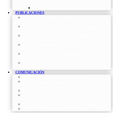
Neumología y Cirugía Torácica
Contactar
–
Póngase en contacto con nosotros
PUBLICACIONES
Proceso de publicación Revista
–
Conoce y participa
con nuestra revista
Últimos números Revista Patología Respiratoria
–
Acceso rápido a lo más reciente
Histórico Revista de Patología Respiratoria
–
Revista
Científica online, trimestral y de acceso abierto
Vídeos Profesionales
–
Colección de Vídeos de
Profesionales
Neumoteca
–
Colección de información sobre la
Neumología
Vídeos Pacientes
–
Colección de Vídeos dirigidos al
Pacientes
COMUNICACIÓN
Blog
–
Artículos e Insights de Neumomadrid
Madrid Respira
–
Llamada a la acción sobre la salud
respiratoria y su comunicación
Sala de Prensa
–
Neumomadrid en los Medios
Redes Sociales
–
Interacciones de la Sociedad en las Redes
Sociales
Newsletter
–
Boletines periódicos de información
News
–
Las últimas noticias de la fundación