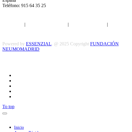
España
Teléfono: 915 64 35 25
Aviso legal
|
Política de privacidad
|
Política de Cookies
|
Términos
y Condiciones
Powered by
ESSENZIAL
. @ 2025 Copyright
FUNDACIÓN
NEUMOMADRID
Síguenos
To top
Inicio