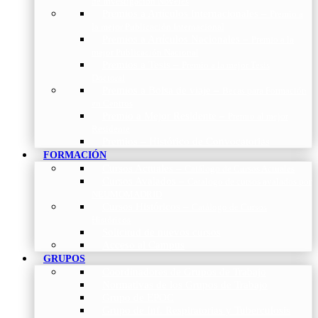
de Investigación Nóveles
Premios a Artículos Internacionales
–
Premio a
la mejor Publicación Internacional
Premios a Artículos Nacionales
–
Premio a la
mejor Publicación Nacional
Premios a Tesis
–
Premio a la mejor Tesis
Doctoral
Premios a Bolsa de viaje
–
Becas para Formación
en Centros
Premio a Mejor Residente
–
Premio al mejor
Residente
Premios – Histórico de Convocatorias
FORMACIÓN
Cursos Actuales
–
Catálogo de Cursos Actuales
Cursos Avalados
–
Catalogo de cursos avalados por
NEUMOMADRID
Cursos Históricos
–
Catálogo de Cursos
Históricos
Solicitud de nuevos cursos
Acceso al Campus
GRUPOS
Coordinadores de Grupos de Trabajo
Normativas de los Grupos de Trabajo
Grupo de EPOC
Grupo de Inf. Respiratorias y Tuberculosis