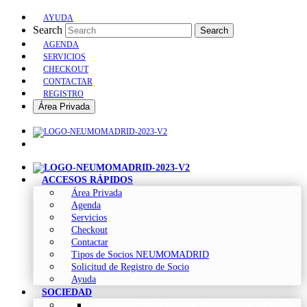
AYUDA
Search
Search
AGENDA
SERVICIOS
CHECKOUT
CONTACTAR
REGISTRO
Área Privada
ACCESOS RÁPIDOS
Área Privada
Agenda
Servicios
Checkout
Contactar
Tipos de Socios NEUMOMADRID
Solicitud de Registro de Socio
Ayuda
SOCIEDAD
Sociedad Madrileña de Neumología y Cirugía