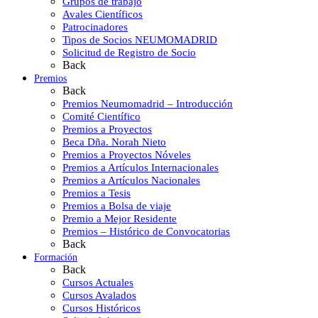
Grupos de trabajo
Avales Científicos
Patrocinadores
Tipos de Socios NEUMOMADRID
Solicitud de Registro de Socio
Back
Premios
Back
Premios Neumomadrid – Introducción
Comité Científico
Premios a Proyectos
Beca Dña. Norah Nieto
Premios a Proyectos Nóveles
Premios a Artículos Internacionales
Premios a Artículos Nacionales
Premios a Tesis
Premios a Bolsa de viaje
Premio a Mejor Residente
Premios – Histórico de Convocatorias
Back
Formación
Back
Cursos Actuales
Cursos Avalados
Cursos Históricos