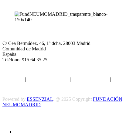
NEUMOMADRID
C/ Cea Bermúdez, 46, 1º dcha. 28003 Madrid
Comunidad de Madrid
España
Teléfono: 915 64 35 25
Aviso legal
|
Política de privacidad
|
Política de Cookies
|
Términos
y Condiciones
Powered by
ESSENZIAL
. @ 2025 Copyright
FUNDACIÓN
NEUMOMADRID
Síguenos