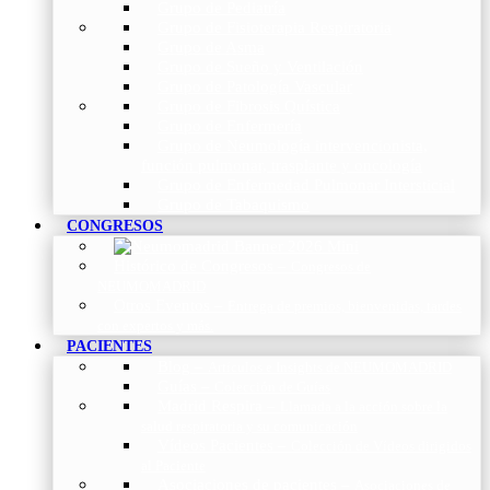
Grupo de Pediatría
Grupo de Fisioterapia Respiratoria
Grupo de Asma
Grupo de Sueño y Ventilación
Grupo de Patología Vascular
Grupo de Fibrosis Quística
Grupo de Enfermería
Grupo de Neumología intervencionista,
función pulmonar, trasplante y oncología
Grupo de Enfermedad Pulmonar Intersticial
Grupo de Tabaquismo
CONGRESOS
Histórico de Congresos
–
Congresos de
NEUMOMADRID
Otros Eventos
–
Entrega de premios, bienvenidas, tardes
con expertos y más.
PACIENTES
Blog
–
Artículos e Insights de NEUMOMADRID
Guías
–
Colección de Guías
Madrid Respira
–
Llamada a la acción sobre la
salud respiratoria y su comunicación
Vídeos Pacientes
–
Colección de Vídeos dirigidos
al Paciente
Asociaciones de pacientes
–
Asociaciones de