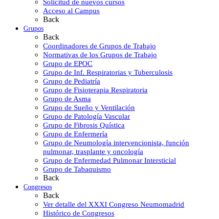
Solicitud de nuevos cursos
Acceso al Campus
Back
Grupos
Back
Coordinadores de Grupos de Trabajo
Normativas de los Grupos de Trabajo
Grupo de EPOC
Grupo de Inf. Respiratorias y Tuberculosis
Grupo de Pediatría
Grupo de Fisioterapia Respiratoria
Grupo de Asma
Grupo de Sueño y Ventilación
Grupo de Patología Vascular
Grupo de Fibrosis Quística
Grupo de Enfermería
Grupo de Neumología intervencionista, función
pulmonar, trasplante y oncología
Grupo de Enfermedad Pulmonar Intersticial
Grupo de Tabaquismo
Back
Congresos
Back
Ver detalle del XXXI Congreso Neumomadrid
Histórico de Congresos