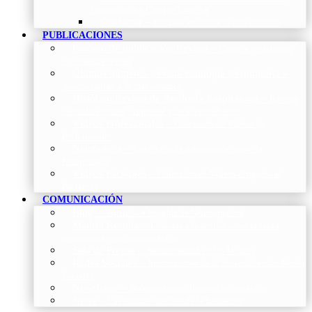
Neumología y Cirugía Torácica
Contactar
–
Póngase en contacto con nosotros
PUBLICACIONES
Proceso de publicación Revista
–
Conoce y participa
con nuestra revista
Últimos números Revista Patología Respiratoria
–
Acceso rápido a lo más reciente
Histórico Revista de Patología Respiratoria
–
Revista
Científica online, trimestral y de acceso abierto
Vídeos Profesionales
–
Colección de Vídeos de
Profesionales
Neumoteca
–
Colección de información sobre la
Neumología
Vídeos Pacientes
–
Colección de Vídeos dirigidos al
Pacientes
COMUNICACIÓN
Blog
–
Artículos e Insights de Neumomadrid
Madrid Respira
–
Llamada a la acción sobre la salud
respiratoria y su comunicación
Sala de Prensa
–
Neumomadrid en los Medios
Redes Sociales
–
Interacciones de la Sociedad en las Redes
Sociales
Newsletter
–
Boletines periódicos de información
News
–
Las últimas noticias de la fundación