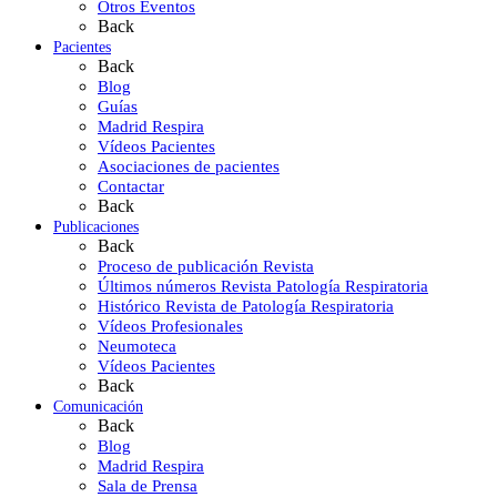
Otros Eventos
Back
Pacientes
Back
Blog
Guías
Madrid Respira
Vídeos Pacientes
Asociaciones de pacientes
Contactar
Back
Publicaciones
Back
Proceso de publicación Revista
Últimos números Revista Patología Respiratoria
Histórico Revista de Patología Respiratoria
Vídeos Profesionales
Neumoteca
Vídeos Pacientes
Back
Comunicación
Back
Blog
Madrid Respira
Sala de Prensa