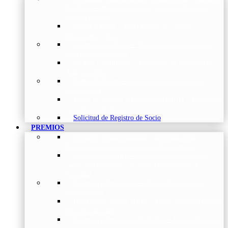
Torácica
–
Presentación de la Sociedad, Objetivos y
Nuestra Historia
Organización
–
Junta Directiva, Comités,
Direcciones y Foros
Grupos de trabajo
–
Nuestros coordinadores en
cada Grupo de Trabajo
Avales Científicos
–
Formulario de Solicitud de
Aval Científico
Patrocinadores
–
Organizaciones con las que
colaboramos
Tipos de Socios NEUMOMADRID
–
Requisitos
y beneficios de Socios
Solicitud de Registro de Socio
PREMIOS
Premios Neumomadrid – Introducción
–
Premios del Comité Científico de Neumomadrid
Comité Científico
–
Organización de premios,
cursos, publicaciones y eventos científicos de la
Sociedad
Premios a Proyectos
–
Becas a Proyectos de
Investigación
Beca Dña. Norah Nieto
–
Proyectos investigación
fibrosis pulmonar
Premios a Proyectos Nóveles
–
Becas a Proyectos