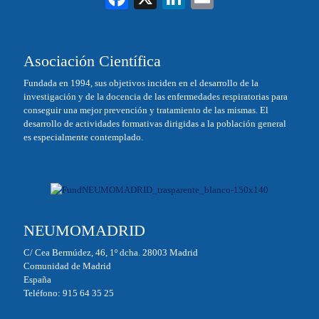
ce
nk
m
bo
ed
ail
Asociación Científica
ok
In
Fundada en 1994, sus objetivos inciden en el desarrollo de la
investigación y de la docencia de las enfermedades respiratorias para
conseguir una mejor prevención y tratamiento de las mismas. El
desarrollo de actividades formativas dirigidas a la población general
es especialmente contemplado.
NEUMOMADRID
C/ Cea Bermúdez, 46, 1º dcha. 28003 Madrid
Comunidad de Madrid
España
Teléfono: 915 64 35 25