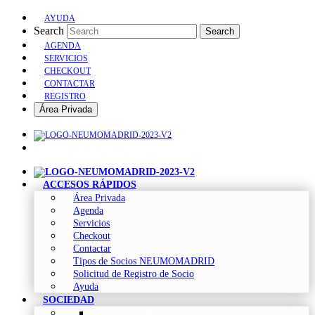
AYUDA
Search
Search
AGENDA
SERVICIOS
CHECKOUT
CONTACTAR
REGISTRO
Área Privada
ACCESOS RÁPIDOS
Área Privada
Agenda
Servicios
Checkout
Contactar
Tipos de Socios NEUMOMADRID
Solicitud de Registro de Socio
Ayuda
SOCIEDAD
Sociedad Madrileña de Neumología y Cirugía