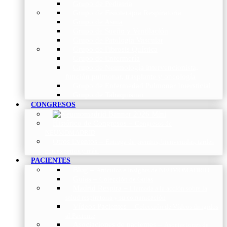
Grupo de Pediatría
Grupo de Fisioterapia Respiratoria
Grupo de Asma
Grupo de Sueño y Ventilación
Grupo de Patología Vascular
Grupo de Fibrosis Quística
Grupo de Enfermería
Grupo de Neumología intervencionista,
función pulmonar, trasplante y oncología
Grupo de Enfermedad Pulmonar Intersticial
Grupo de Tabaquismo
CONGRESOS
Histórico de Congresos
–
Congresos de
NEUMOMADRID
Otros Eventos
–
Entrega de premios, bienvenidas, tardes
con expertos y más.
PACIENTES
Blog
–
Artículos e Insights de NEUMOMADRID
Guías
–
Colección de Guías
Madrid Respira
–
Llamada a la acción sobre la
salud respiratoria y su comunicación
Vídeos Pacientes
–
Colección de Vídeos dirigidos
al Paciente
Asociaciones de pacientes
–
Asociaciones de