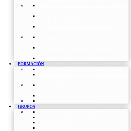
de Investigación Nóveles
Premios a Artículos Internacionales
–
Premio a
la mejor Publicación Internacional
Premios a Artículos Nacionales
–
Premio a la
mejor Publicación Nacional
Premios a Tesis
–
Premio a la mejor Tesis
Doctoral
Premios a Bolsa de viaje
–
Becas para Formación
en Centros
Premio a Mejor Residente
–
Premio al mejor
Residente
Premios – Histórico de Convocatorias
FORMACIÓN
Cursos Actuales
–
Catálogo de Cursos Actuales
Cursos Avalados
–
Catalogo de cursos avalados por
NEUMOMADRID
Cursos Históricos
–
Catálogo de Cursos
Históricos
Solicitud de nuevos cursos
Acceso al Campus
GRUPOS
Coordinadores de Grupos de Trabajo
Normativas de los Grupos de Trabajo
Grupo de EPOC
Grupo de Inf. Respiratorias y Tuberculosis