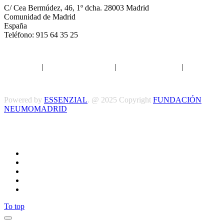
C/ Cea Bermúdez, 46, 1º dcha. 28003 Madrid
Comunidad de Madrid
España
Teléfono: 915 64 35 25
Aviso legal
|
Política de privacidad
|
Política de Cookies
|
Términos
y Condiciones
Powered by
ESSENZIAL
. @ 2025 Copyright
FUNDACIÓN
NEUMOMADRID
Síguenos
To top