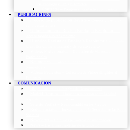
Neumología y Cirugía Torácica
Contactar
–
Póngase en contacto con nosotros
PUBLICACIONES
Proceso de publicación Revista
–
Conoce y participa
con nuestra revista
Últimos números Revista Patología Respiratoria
–
Acceso rápido a lo más reciente
Histórico Revista de Patología Respiratoria
–
Revista
Científica online, trimestral y de acceso abierto
Vídeos Profesionales
–
Colección de Vídeos de
Profesionales
Neumoteca
–
Colección de información sobre la
Neumología
Vídeos Pacientes
–
Colección de Vídeos dirigidos al
Pacientes
COMUNICACIÓN
Blog
–
Artículos e Insights de Neumomadrid
Madrid Respira
–
Llamada a la acción sobre la salud
respiratoria y su comunicación
Sala de Prensa
–
Neumomadrid en los Medios
Redes Sociales
–
Interacciones de la Sociedad en las Redes
Sociales
Newsletter
–
Boletines periódicos de información
News
–
Las últimas noticias de la fundación