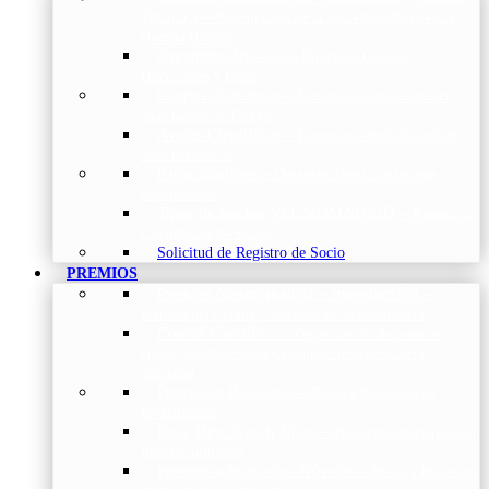
Torácica
–
Presentación de la Sociedad, Objetivos y
Nuestra Historia
Organización
–
Junta Directiva, Comités,
Direcciones y Foros
Grupos de trabajo
–
Nuestros coordinadores en
cada Grupo de Trabajo
Avales Científicos
–
Formulario de Solicitud de
Aval Científico
Patrocinadores
–
Organizaciones con las que
colaboramos
Tipos de Socios NEUMOMADRID
–
Requisitos
y beneficios de Socios
Solicitud de Registro de Socio
PREMIOS
Premios Neumomadrid – Introducción
–
Premios del Comité Científico de Neumomadrid
Comité Científico
–
Organización de premios,
cursos, publicaciones y eventos científicos de la
Sociedad
Premios a Proyectos
–
Becas a Proyectos de
Investigación
Beca Dña. Norah Nieto
–
Proyectos investigación
fibrosis pulmonar
Premios a Proyectos Nóveles
–
Becas a Proyectos