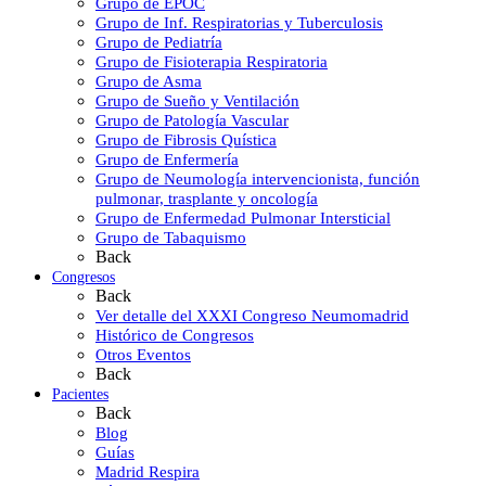
Grupo de EPOC
Grupo de Inf. Respiratorias y Tuberculosis
Grupo de Pediatría
Grupo de Fisioterapia Respiratoria
Grupo de Asma
Grupo de Sueño y Ventilación
Grupo de Patología Vascular
Grupo de Fibrosis Quística
Grupo de Enfermería
Grupo de Neumología intervencionista, función
pulmonar, trasplante y oncología
Grupo de Enfermedad Pulmonar Intersticial
Grupo de Tabaquismo
Back
Congresos
Back
Ver detalle del XXXI Congreso Neumomadrid
Histórico de Congresos
Otros Eventos
Back
Pacientes
Back
Blog
Guías
Madrid Respira