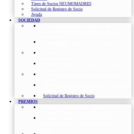
Tipos de Socios NEUMOMADRID
Solicitud de Registro de Socio
Ayuda
SOCIEDAD
Sociedad Madrileña de Neumología y Cirugía
Torácica
–
Presentación de la Sociedad, Objetivos y
Nuestra Historia
Organización
–
Junta Directiva, Comités,
Direcciones y Foros
Grupos de trabajo
–
Nuestros coordinadores en
cada Grupo de Trabajo
Avales Científicos
–
Formulario de Solicitud de
Aval Científico
Patrocinadores
–
Organizaciones con las que
colaboramos
Tipos de Socios NEUMOMADRID
–
Requisitos
y beneficios de Socios
Solicitud de Registro de Socio
PREMIOS
Premios Neumomadrid – Introducción
–
Premios del Comité Científico de Neumomadrid
Comité Científico
–
Organización de premios,
cursos, publicaciones y eventos científicos de la
Sociedad
Premios a Proyectos
–