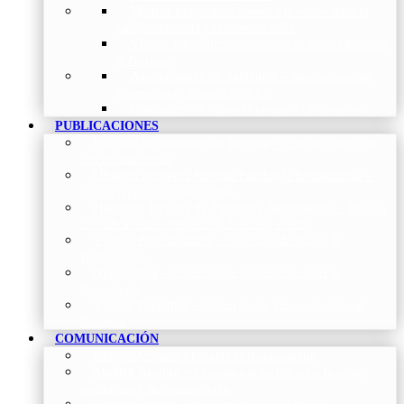
Madrid Respira
–
Llamada a la acción sobre la
salud respiratoria y su comunicación
Vídeos Pacientes
–
Colección de Vídeos dirigidos
al Paciente
Asociaciones de pacientes
–
Asociaciones de
Neumología y Cirugía Torácica
Contactar
–
Póngase en contacto con nosotros
PUBLICACIONES
Proceso de publicación Revista
–
Conoce y participa
con nuestra revista
Últimos números Revista Patología Respiratoria
–
Acceso rápido a lo más reciente
Histórico Revista de Patología Respiratoria
–
Revista
Científica online, trimestral y de acceso abierto
Vídeos Profesionales
–
Colección de Vídeos de
Profesionales
Neumoteca
–
Colección de información sobre la
Neumología
Vídeos Pacientes
–
Colección de Vídeos dirigidos al
Pacientes
COMUNICACIÓN
Blog
–
Artículos e Insights de Neumomadrid
Madrid Respira
–
Llamada a la acción sobre la salud
respiratoria y su comunicación
Sala de Prensa
–