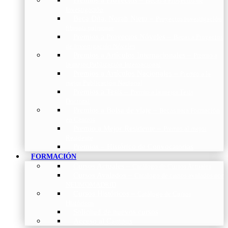
Becas a Proyectos de
Investigación
Beca Dña. Norah Nieto
–
Proyectos investigación
fibrosis pulmonar
Premios a Proyectos Nóveles
–
Becas a Proyectos
de Investigación Nóveles
Premios a Artículos Internacionales
–
Premio a
la mejor Publicación Internacional
Premios a Artículos Nacionales
–
Premio a la
mejor Publicación Nacional
Premios a Tesis
–
Premio a la mejor Tesis
Doctoral
Premios a Bolsa de viaje
–
Becas para Formación
en Centros
Premio a Mejor Residente
–
Premio al mejor
Residente
Premios – Histórico de Convocatorias
FORMACIÓN
Cursos Actuales
–
Catálogo de Cursos Actuales
Cursos Avalados
–
Catalogo de cursos avalados por
NEUMOMADRID
Cursos Históricos
–
Catálogo de Cursos
Históricos
Solicitud de nuevos cursos
Acceso al Campus