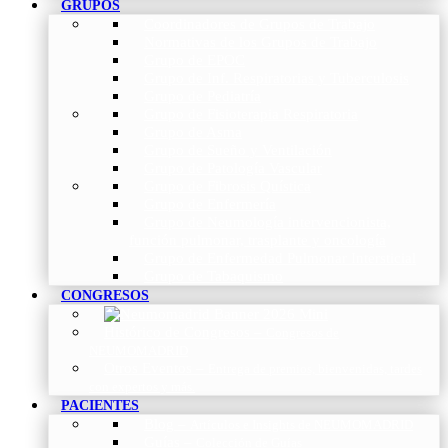
GRUPOS
Coordinadores de Grupos de Trabajo
Normativas de los Grupos de Trabajo
Grupo de EPOC
Grupo de Inf. Respiratorias y Tuberculosis
Grupo de Pediatría
Grupo de Fisioterapia Respiratoria
Grupo de Asma
Grupo de Sueño y Ventilación
Grupo de Patología Vascular
Grupo de Fibrosis Quística
Grupo de Enfermería
Grupo de Neumología intervencionista,
función pulmonar, trasplante y oncología
Grupo de Enfermedad Pulmonar Intersticial
Grupo de Tabaquismo
CONGRESOS
Histórico de Congresos
–
Congresos de
NEUMOMADRID
Otros Eventos
–
Entrega de premios, bienvenidas, tardes
con expertos y más.
PACIENTES
Blog
–
Artículos e Insights de NEUMOMADRID
Guías
–
Colección de Guías