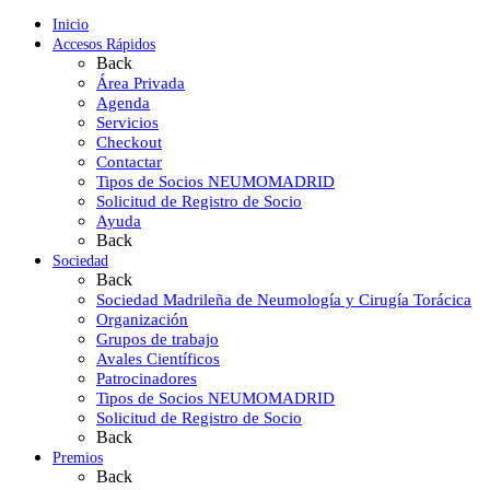
Inicio
Accesos Rápidos
Back
Área Privada
Agenda
Servicios
Checkout
Contactar
Tipos de Socios NEUMOMADRID
Solicitud de Registro de Socio
Ayuda
Back
Sociedad
Back
Sociedad Madrileña de Neumología y Cirugía Torácica
Organización
Grupos de trabajo
Avales Científicos
Patrocinadores
Tipos de Socios NEUMOMADRID
Solicitud de Registro de Socio
Back
Premios
Back