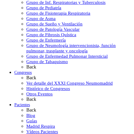
Grupo de Inf. Respiratorias y Tuberculosis
Grupo de Pediatría
Grupo de Fisioterapia Respiratoria
Grupo de Asma
Grupo de Sueño y Ventilación
Grupo de Patología Vascular
Grupo de Fibrosis Quística
Grupo de Enfermería
Grupo de Neumología intervencionista, función
pulmonar, trasplante y oncología
Grupo de Enfermedad Pulmonar Intersticial
Grupo de Tabaquismo
Back
Congresos
Back
Ver detalle del XXXI Congreso Neumomadrid
Histórico de Congresos
Otros Eventos
Back
Pacientes
Back
Blog
Guías
Madrid Respira
Vídeos Pacientes