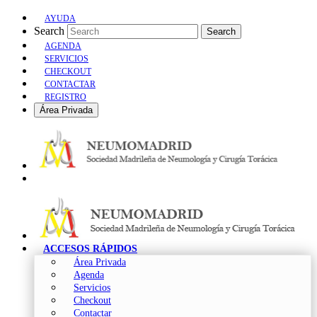
AYUDA
Search
Search
AGENDA
SERVICIOS
CHECKOUT
CONTACTAR
REGISTRO
Área Privada
ACCESOS RÁPIDOS
Área Privada
Agenda
Servicios
Checkout
Contactar