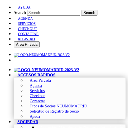
AYUDA
Search
Search
AGENDA
SERVICIOS
CHECKOUT
CONTACTAR
REGISTRO
Área Privada
ACCESOS RÁPIDOS
Área Privada
Agenda
Servicios
Checkout
Contactar
Tipos de Socios NEUMOMADRID
Solicitud de Registro de Socio
Ayuda
SOCIEDAD
Sociedad Madrileña de Neumología y Cirugía