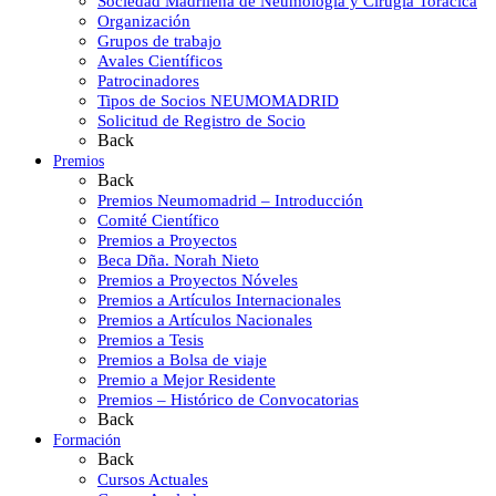
Sociedad Madrileña de Neumología y Cirugía Torácica
Organización
Grupos de trabajo
Avales Científicos
Patrocinadores
Tipos de Socios NEUMOMADRID
Solicitud de Registro de Socio
Back
Premios
Back
Premios Neumomadrid – Introducción
Comité Científico
Premios a Proyectos
Beca Dña. Norah Nieto
Premios a Proyectos Nóveles
Premios a Artículos Internacionales
Premios a Artículos Nacionales
Premios a Tesis
Premios a Bolsa de viaje
Premio a Mejor Residente
Premios – Histórico de Convocatorias
Back
Formación
Back
Cursos Actuales