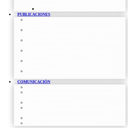
Neumología y Cirugía Torácica
Contactar
–
Póngase en contacto con nosotros
PUBLICACIONES
Proceso de publicación Revista
–
Conoce y participa
con nuestra revista
Últimos números Revista Patología Respiratoria
–
Acceso rápido a lo más reciente
Histórico Revista de Patología Respiratoria
–
Revista
Científica online, trimestral y de acceso abierto
Vídeos Profesionales
–
Colección de Vídeos de
Profesionales
Neumoteca
–
Colección de información sobre la
Neumología
Vídeos Pacientes
–
Colección de Vídeos dirigidos al
Pacientes
COMUNICACIÓN
Blog
–
Artículos e Insights de Neumomadrid
Madrid Respira
–
Llamada a la acción sobre la salud
respiratoria y su comunicación
Sala de Prensa
–
Neumomadrid en los Medios
Redes Sociales
–
Interacciones de la Sociedad en las Redes
Sociales
Newsletter
–
Boletines periódicos de información
News
–
Las últimas noticias de la fundación