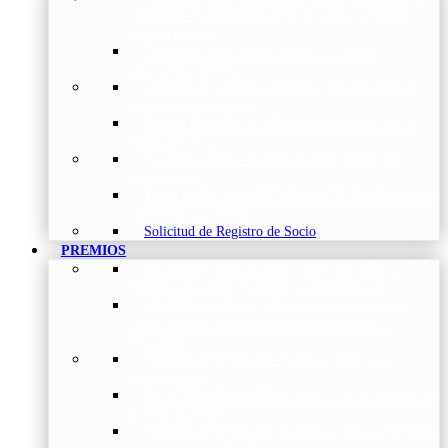
Torácica
–
Presentación de la Sociedad, Objetivos y
Nuestra Historia
Organización
–
Junta Directiva, Comités,
Direcciones y Foros
Grupos de trabajo
–
Nuestros coordinadores en
cada Grupo de Trabajo
Avales Científicos
–
Formulario de Solicitud de
Aval Científico
Patrocinadores
–
Organizaciones con las que
colaboramos
Tipos de Socios NEUMOMADRID
–
Requisitos
y beneficios de Socios
Solicitud de Registro de Socio
PREMIOS
Premios Neumomadrid – Introducción
–
Premios del Comité Científico de Neumomadrid
Comité Científico
–
Organización de premios,
cursos, publicaciones y eventos científicos de la
Sociedad
Premios a Proyectos
–
Becas a Proyectos de
Investigación
Beca Dña. Norah Nieto
–
Proyectos investigación
fibrosis pulmonar
Premios a Proyectos Nóveles
–
Becas a Proyectos