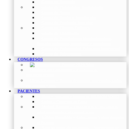
Grupo de Pediatría
Grupo de Fisioterapia Respiratoria
Grupo de Asma
Grupo de Sueño y Ventilación
Grupo de Patología Vascular
Grupo de Fibrosis Quística
Grupo de Enfermería
Grupo de Neumología intervencionista,
función pulmonar, trasplante y oncología
Grupo de Enfermedad Pulmonar Intersticial
Grupo de Tabaquismo
CONGRESOS
Histórico de Congresos
–
Congresos de
NEUMOMADRID
Otros Eventos
–
Entrega de premios, bienvenidas, tardes
con expertos y más.
PACIENTES
Blog
–
Artículos e Insights de NEUMOMADRID
Guías
–
Colección de Guías
Madrid Respira
–
Llamada a la acción sobre la
salud respiratoria y su comunicación
Vídeos Pacientes
–
Colección de Vídeos dirigidos
al Paciente
Asociaciones de pacientes
–
Asociaciones de