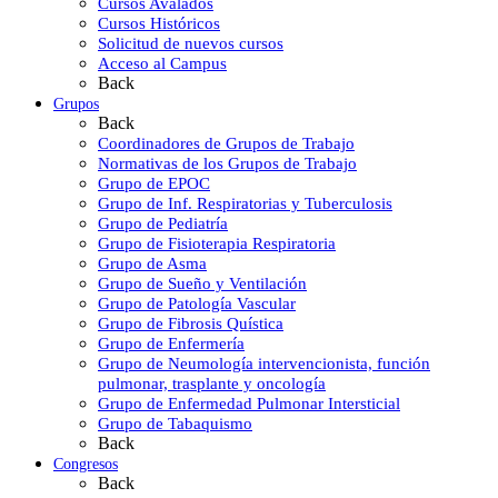
Cursos Avalados
Cursos Históricos
Solicitud de nuevos cursos
Acceso al Campus
Back
Grupos
Back
Coordinadores de Grupos de Trabajo
Normativas de los Grupos de Trabajo
Grupo de EPOC
Grupo de Inf. Respiratorias y Tuberculosis
Grupo de Pediatría
Grupo de Fisioterapia Respiratoria
Grupo de Asma
Grupo de Sueño y Ventilación
Grupo de Patología Vascular
Grupo de Fibrosis Quística
Grupo de Enfermería
Grupo de Neumología intervencionista, función
pulmonar, trasplante y oncología
Grupo de Enfermedad Pulmonar Intersticial
Grupo de Tabaquismo
Back
Congresos
Back