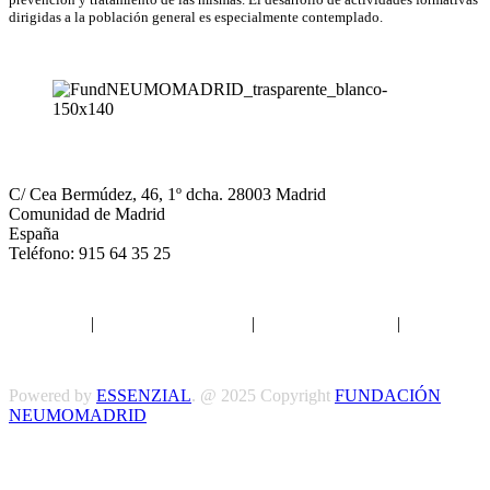
dirigidas a la población general es especialmente contemplado.
NEUMOMADRID
C/ Cea Bermúdez, 46, 1º dcha. 28003 Madrid
Comunidad de Madrid
España
Teléfono: 915 64 35 25
Aviso legal
|
Política de privacidad
|
Política de Cookies
|
Términos
y Condiciones
Powered by
ESSENZIAL
. @ 2025 Copyright
FUNDACIÓN
NEUMOMADRID
Síguenos