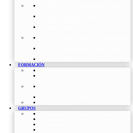
de Investigación Nóveles
Premios a Artículos Internacionales
–
Premio a
la mejor Publicación Internacional
Premios a Artículos Nacionales
–
Premio a la
mejor Publicación Nacional
Premios a Tesis
–
Premio a la mejor Tesis
Doctoral
Premios a Bolsa de viaje
–
Becas para Formación
en Centros
Premio a Mejor Residente
–
Premio al mejor
Residente
Premios – Histórico de Convocatorias
FORMACIÓN
Cursos Actuales
–
Catálogo de Cursos Actuales
Cursos Avalados
–
Catalogo de cursos avalados por
NEUMOMADRID
Cursos Históricos
–
Catálogo de Cursos
Históricos
Solicitud de nuevos cursos
Acceso al Campus
GRUPOS
Coordinadores de Grupos de Trabajo
Normativas de los Grupos de Trabajo
Grupo de EPOC
Grupo de Inf. Respiratorias y Tuberculosis