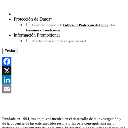
Protección de Datos
*
Estoy conforme con la
Política de Protección de Datos
y los
Términos y Condiciones
Información Promocional
Acepto recibir información promocional.
Facebook
X
LinkedIn
Email
Asociación Científica
Fundada en 1994, sus objetivos inciden en el desarrollo de la investigación y
de la docencia de las enfermedades respiratorias para conseguir una mejor
prevención y tratamiento de las mismas. El desarrollo de actividades formativas