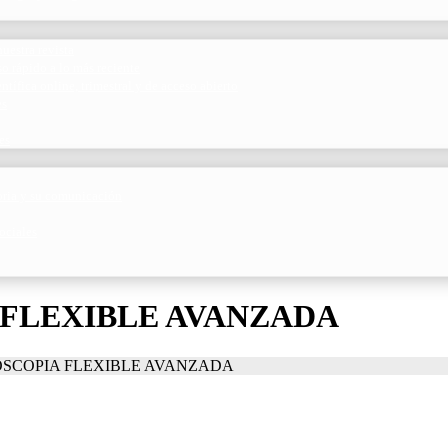
uestra revista
o rápido a lo más reciente
ntífica online, trimestral y de acceso abierto
es
es
toria y su comunicación
ociales
FLEXIBLE AVANZADA
SCOPIA FLEXIBLE AVANZADA