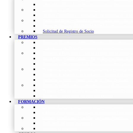
Organización
–
Junta Directiva, Comités, Direcciones
Grupos de trabajo
–
Nuestros coordinadores en cada
Avales Científicos
–
Formulario de Solicitud de Aval
Patrocinadores
–
Organizaciones con las que colabo
Tipos de Socios NEUMOMADRID
–
Requisitos y
Solicitud de Registro de Socio
PREMIOS
Premios Neumomadrid – Introducción
–
Premios 
Comité Científico
–
Organización de premios, cursos,
Premios a Proyectos
–
Becas a Proyectos de Investi
Beca Dña. Norah Nieto
–
Proyectos investigación f
Premios a Proyectos Nóveles
–
Becas a Proyectos 
Premios a Artículos Internacionales
–
Premio a la 
Premios a Artículos Nacionales
–
Premio a la mejo
Premios a Tesis
–
Premio a la mejor Tesis Doctoral
Premios a Bolsa de viaje
–
Becas para Formación en
Premio a Mejor Residente
–
Premio al mejor Reside
Premios – Histórico de Convocatorias
FORMACIÓN
Cursos Actuales
–
Catálogo de Cursos Actuales
Cursos Avalados
–
Catalogo de cursos avalados 
Cursos Históricos
–
Catálogo de Cursos Históricos
Solicitud de nuevos cursos
Acceso al Campus