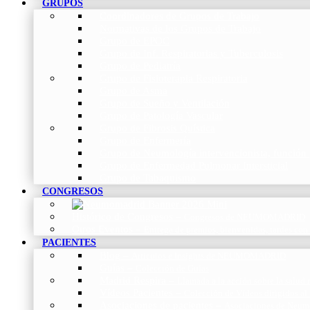
GRUPOS
Coordinadores de Grupos de Trabajo
Normativas de los Grupos de Trabajo
Grupo de EPOC
Grupo de Inf. Respiratorias y Tuberculosis
Grupo de Pediatría
Grupo de Fisioterapia Respiratoria
Grupo de Asma
Grupo de Sueño y Ventilación
Grupo de Patología Vascular
Grupo de Fibrosis Quística
Grupo de Enfermería
Grupo de Neumología intervencionista, función 
Grupo de Enfermedad Pulmonar Intersticial
Grupo de Tabaquismo
CONGRESOS
Histórico de Congresos
–
Congresos de NEUMOMADRID
Otros Eventos
–
Entrega de premios, bienvenidas, tardes con
PACIENTES
Blog
–
Artículos e Insights de NEUMOMADRID
Guías
–
Colección de Guías
Madrid Respira
–
Llamada a la acción sobre la salud 
Vídeos Pacientes
–
Colección de Vídeos dirigidos al
Asociaciones de pacientes
–
Asociaciones de Neumo