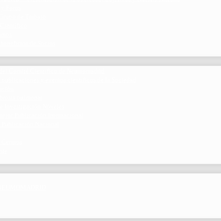
 y Foros
 Grupo de Trabajo
 Científico
ramos
 beneficios de Socios
del Comité Científico de Neumomadrid
 publicaciones y eventos científicos de la Sociedad
gación
ibrosis pulmonar
de Investigación Nóveles
mejor Publicación Internacional
r Publicación Nacional
 Centros
nte
por NEUMOMADRID