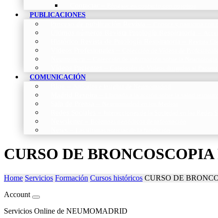
Contactar
–
Póngase en contacto con nosotros
PUBLICACIONES
Proceso de publicación Revista
–
Conoce y participa con n
Últimos números Revista Patología Respiratoria
–
Acces
Histórico Revista de Patología Respiratoria
–
Revista Cie
Vídeos Profesionales
–
Colección de Vídeos de Profesional
Neumoteca
–
Colección de información sobre la Neumología
Vídeos Pacientes
–
Colección de Vídeos dirigidos al Pacient
COMUNICACIÓN
Blog
–
Artículos e Insights de Neumomadrid
Madrid Respira
–
Llamada a la acción sobre la salud respira
Sala de Prensa
–
Neumomadrid en los Medios
Redes Sociales
–
Interacciones de la Sociedad en las Redes S
Newsletter
–
Boletines periódicos de información
News
–
Las últimas noticias de la fundación
CURSO DE BRONCOSCOPIA 
Home
Servicios
Formación
Cursos históricos
CURSO DE BRONCO
Account
Servicios Online de NEUMOMADRID