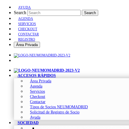
AYUDA
Search
Search
AGENDA
SERVICIOS
CHECKOUT
CONTACTAR
REGISTRO
Área Privada
ACCESOS RÁPIDOS
Área Privada
Agenda
Servicios
Checkout
Contactar
Tipos de Socios NEUMOMADRID
Solicitud de Registro de Socio
Ayuda
SOCIEDAD
Sociedad Madrileña de Neumología y Cirugía To