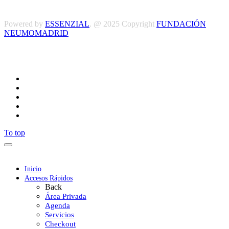
Powered by
ESSENZIAL
. @ 2025 Copyright
FUNDACIÓN
NEUMOMADRID
Síguenos
To top
Inicio
Accesos Rápidos
Back
Área Privada
Agenda
Servicios
Checkout