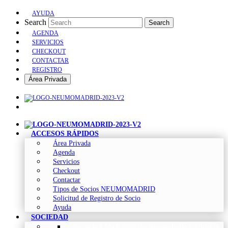
AYUDA
Search
Search
AGENDA
SERVICIOS
CHECKOUT
CONTACTAR
REGISTRO
Área Privada
ACCESOS RÁPIDOS
Área Privada
Agenda
Servicios
Checkout
Contactar
Tipos de Socios NEUMOMADRID
Solicitud de Registro de Socio
Ayuda
SOCIEDAD
Sociedad Madrileña de Neumología y Cirugía