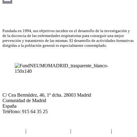
Email
Asociación Científica
Fundada en 1994, sus objetivos inciden en el desarrollo de la investigación y
de la docencia de las enfermedades respiratorias para conseguir una mejor
prevención y tratamiento de las mismas. El desarrollo de actividades formativas
dirigidas a la población general es especialmente contemplado.
NEUMOMADRID
C/ Cea Bermúdez, 46, 1º dcha. 28003 Madrid
Comunidad de Madrid
España
Teléfono: 915 64 35 25
Aviso legal
|
Política de privacidad
|
Política de Cookies
|
Términos
y Condiciones