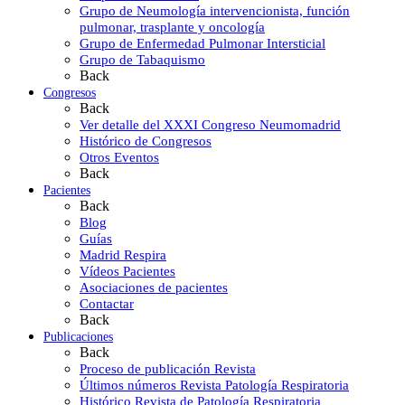
Grupo de Neumología intervencionista, función
pulmonar, trasplante y oncología
Grupo de Enfermedad Pulmonar Intersticial
Grupo de Tabaquismo
Back
Congresos
Back
Ver detalle del XXXI Congreso Neumomadrid
Histórico de Congresos
Otros Eventos
Back
Pacientes
Back
Blog
Guías
Madrid Respira
Vídeos Pacientes
Asociaciones de pacientes
Contactar
Back
Publicaciones
Back
Proceso de publicación Revista
Últimos números Revista Patología Respiratoria
Histórico Revista de Patología Respiratoria