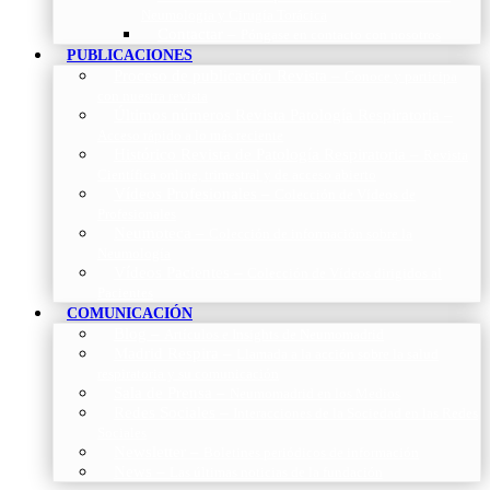
Neumología y Cirugía Torácica
Contactar
–
Póngase en contacto con nosotros
PUBLICACIONES
Proceso de publicación Revista
–
Conoce y participa
con nuestra revista
Últimos números Revista Patología Respiratoria
–
Acceso rápido a lo más reciente
Histórico Revista de Patología Respiratoria
–
Revista
Científica online, trimestral y de acceso abierto
Vídeos Profesionales
–
Colección de Vídeos de
Profesionales
Neumoteca
–
Colección de información sobre la
Neumología
Vídeos Pacientes
–
Colección de Vídeos dirigidos al
Pacientes
COMUNICACIÓN
Blog
–
Artículos e Insights de Neumomadrid
Madrid Respira
–
Llamada a la acción sobre la salud
respiratoria y su comunicación
Sala de Prensa
–
Neumomadrid en los Medios
Redes Sociales
–
Interacciones de la Sociedad en las Redes
Sociales
Newsletter
–
Boletines periódicos de información
News
–
Las últimas noticias de la fundación