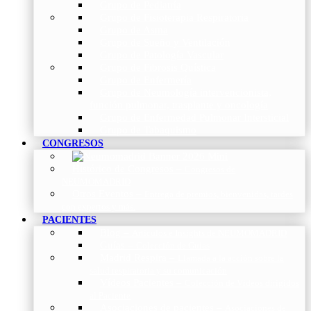
Grupo de Pediatría
Grupo de Fisioterapia Respiratoria
Grupo de Asma
Grupo de Sueño y Ventilación
Grupo de Patología Vascular
Grupo de Fibrosis Quística
Grupo de Enfermería
Grupo de Neumología intervencionista,
función pulmonar, trasplante y oncología
Grupo de Enfermedad Pulmonar Intersticial
Grupo de Tabaquismo
CONGRESOS
Histórico de Congresos
–
Congresos de
NEUMOMADRID
Otros Eventos
–
Entrega de premios, bienvenidas, tardes
con expertos y más.
PACIENTES
Blog
–
Artículos e Insights de NEUMOMADRID
Guías
–
Colección de Guías
Madrid Respira
–
Llamada a la acción sobre la
salud respiratoria y su comunicación
Vídeos Pacientes
–
Colección de Vídeos dirigidos
al Paciente
Asociaciones de pacientes
–
Asociaciones de