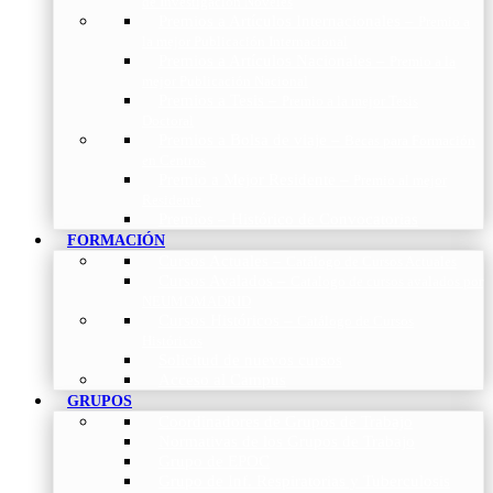
de Investigación Nóveles
Premios a Artículos Internacionales
–
Premio a
la mejor Publicación Internacional
Premios a Artículos Nacionales
–
Premio a la
mejor Publicación Nacional
Premios a Tesis
–
Premio a la mejor Tesis
Doctoral
Premios a Bolsa de viaje
–
Becas para Formación
en Centros
Premio a Mejor Residente
–
Premio al mejor
Residente
Premios – Histórico de Convocatorias
FORMACIÓN
Cursos Actuales
–
Catálogo de Cursos Actuales
Cursos Avalados
–
Catalogo de cursos avalados por
NEUMOMADRID
Cursos Históricos
–
Catálogo de Cursos
Históricos
Solicitud de nuevos cursos
Acceso al Campus
GRUPOS
Coordinadores de Grupos de Trabajo
Normativas de los Grupos de Trabajo
Grupo de EPOC
Grupo de Inf. Respiratorias y Tuberculosis