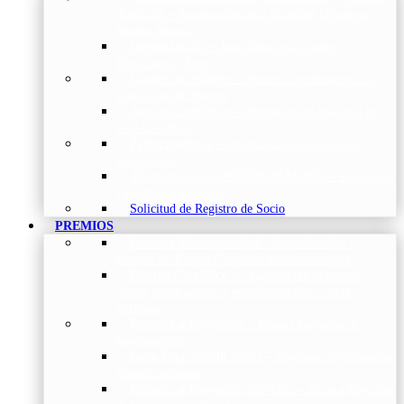
Torácica
–
Presentación de la Sociedad, Objetivos y
Nuestra Historia
Organización
–
Junta Directiva, Comités,
Direcciones y Foros
Grupos de trabajo
–
Nuestros coordinadores en
cada Grupo de Trabajo
Avales Científicos
–
Formulario de Solicitud de
Aval Científico
Patrocinadores
–
Organizaciones con las que
colaboramos
Tipos de Socios NEUMOMADRID
–
Requisitos
y beneficios de Socios
Solicitud de Registro de Socio
PREMIOS
Premios Neumomadrid – Introducción
–
Premios del Comité Científico de Neumomadrid
Comité Científico
–
Organización de premios,
cursos, publicaciones y eventos científicos de la
Sociedad
Premios a Proyectos
–
Becas a Proyectos de
Investigación
Beca Dña. Norah Nieto
–
Proyectos investigación
fibrosis pulmonar
Premios a Proyectos Nóveles
–
Becas a Proyectos