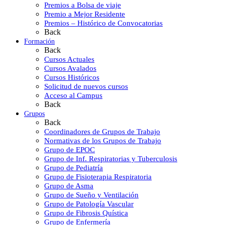
Premios a Bolsa de viaje
Premio a Mejor Residente
Premios – Histórico de Convocatorias
Back
Formación
Back
Cursos Actuales
Cursos Avalados
Cursos Históricos
Solicitud de nuevos cursos
Acceso al Campus
Back
Grupos
Back
Coordinadores de Grupos de Trabajo
Normativas de los Grupos de Trabajo
Grupo de EPOC
Grupo de Inf. Respiratorias y Tuberculosis
Grupo de Pediatría
Grupo de Fisioterapia Respiratoria
Grupo de Asma
Grupo de Sueño y Ventilación
Grupo de Patología Vascular
Grupo de Fibrosis Quística
Grupo de Enfermería