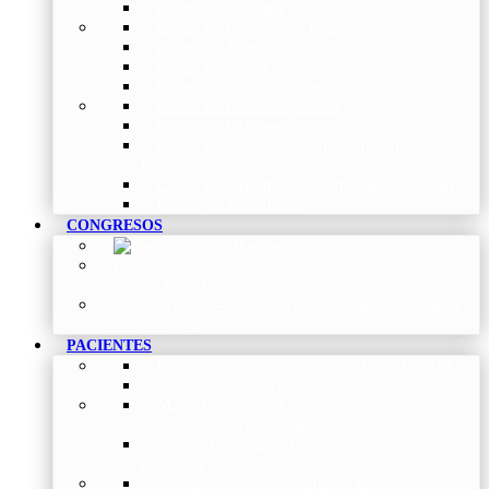
Grupo de Pediatría
Grupo de Fisioterapia Respiratoria
Grupo de Asma
Grupo de Sueño y Ventilación
Grupo de Patología Vascular
Grupo de Fibrosis Quística
Grupo de Enfermería
Grupo de Neumología intervencionista,
función pulmonar, trasplante y oncología
Grupo de Enfermedad Pulmonar Intersticial
Grupo de Tabaquismo
CONGRESOS
Histórico de Congresos
–
Congresos de
NEUMOMADRID
Otros Eventos
–
Entrega de premios, bienvenidas, tardes
con expertos y más.
PACIENTES
Blog
–
Artículos e Insights de NEUMOMADRID
Guías
–
Colección de Guías
Madrid Respira
–
Llamada a la acción sobre la
salud respiratoria y su comunicación
Vídeos Pacientes
–
Colección de Vídeos dirigidos
al Paciente
Asociaciones de pacientes
–
Asociaciones de