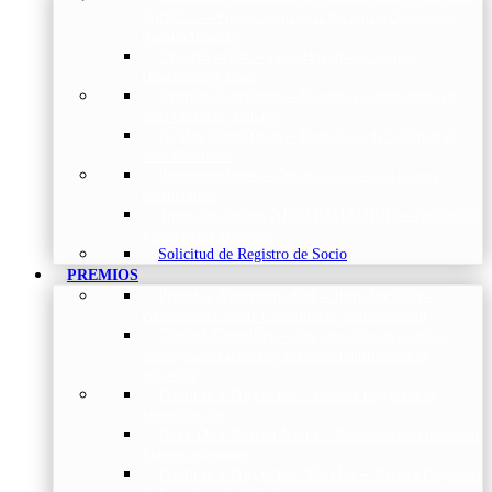
Torácica
–
Presentación de la Sociedad, Objetivos y
Nuestra Historia
Organización
–
Junta Directiva, Comités,
Direcciones y Foros
Grupos de trabajo
–
Nuestros coordinadores en
cada Grupo de Trabajo
Avales Científicos
–
Formulario de Solicitud de
Aval Científico
Patrocinadores
–
Organizaciones con las que
colaboramos
Tipos de Socios NEUMOMADRID
–
Requisitos
y beneficios de Socios
Solicitud de Registro de Socio
PREMIOS
Premios Neumomadrid – Introducción
–
Premios del Comité Científico de Neumomadrid
Comité Científico
–
Organización de premios,
cursos, publicaciones y eventos científicos de la
Sociedad
Premios a Proyectos
–
Becas a Proyectos de
Investigación
Beca Dña. Norah Nieto
–
Proyectos investigación
fibrosis pulmonar
Premios a Proyectos Nóveles
–
Becas a Proyectos