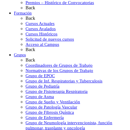
Premios – Histórico de Convocatorias
Back
Formación
Back
Cursos Actuales
Cursos Avalados
Cursos Históricos
Solicitud de nuevos cursos
Acceso al Campus
Back
Grupos
Back
Coordinadores de Grupos de Trabajo
Normativas de los Grupos de Trabajo
Grupo de EPOC
Grupo de Inf. Respiratorias y Tuberculosis
Grupo de Pediatría
Grupo de Fisioterapia Respiratoria
Grupo de Asma
Grupo de Sueño y Ventilación
Grupo de Patología Vascular
Grupo de Fibrosis Quística
Grupo de Enfermería
Grupo de Neumología intervencionista, función
pulmonar, trasplante y oncología