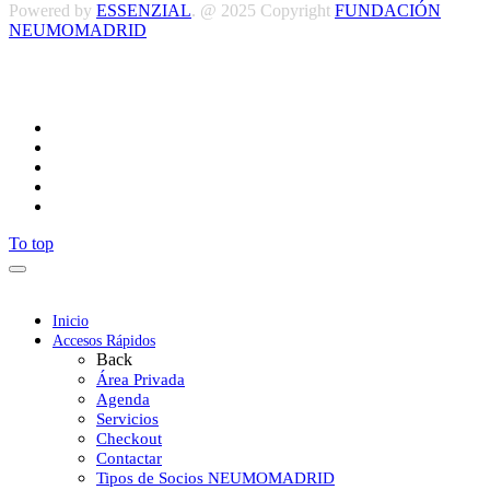
Powered by
ESSENZIAL
. @ 2025 Copyright
FUNDACIÓN
NEUMOMADRID
Síguenos
To top
Inicio
Accesos Rápidos
Back
Área Privada
Agenda
Servicios
Checkout
Contactar
Tipos de Socios NEUMOMADRID