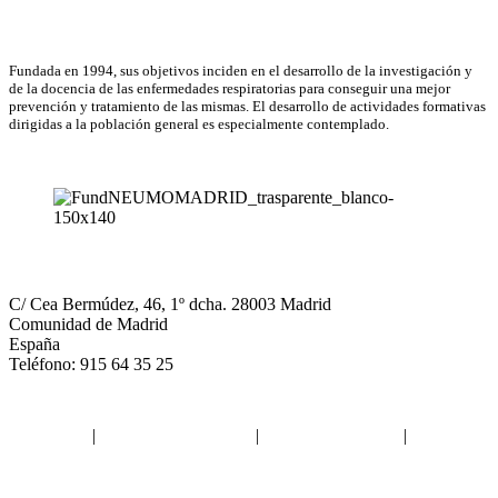
Asociación Científica
Fundada en 1994, sus objetivos inciden en el desarrollo de la investigación y
de la docencia de las enfermedades respiratorias para conseguir una mejor
prevención y tratamiento de las mismas. El desarrollo de actividades formativas
dirigidas a la población general es especialmente contemplado.
NEUMOMADRID
C/ Cea Bermúdez, 46, 1º dcha. 28003 Madrid
Comunidad de Madrid
España
Teléfono: 915 64 35 25
Aviso legal
|
Política de privacidad
|
Política de Cookies
|
Términos
y Condiciones