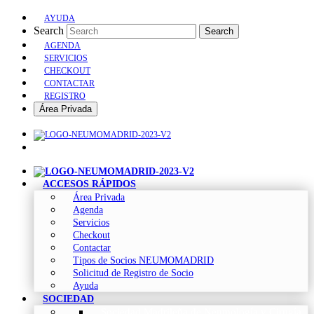
AYUDA
Search
Search
AGENDA
SERVICIOS
CHECKOUT
CONTACTAR
REGISTRO
Área Privada
ACCESOS RÁPIDOS
Área Privada
Agenda
Servicios
Checkout
Contactar
Tipos de Socios NEUMOMADRID
Solicitud de Registro de Socio
Ayuda
SOCIEDAD
Sociedad Madrileña de Neumología y Cirugía