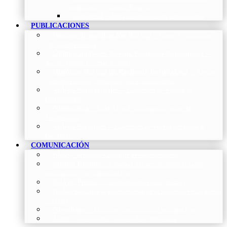
Neumología y Cirugía Torácica
Contactar
–
Póngase en contacto con nosotros
PUBLICACIONES
Proceso de publicación Revista
–
Conoce y participa
con nuestra revista
Últimos números Revista Patología Respiratoria
–
Acceso rápido a lo más reciente
Histórico Revista de Patología Respiratoria
–
Revista
Científica online, trimestral y de acceso abierto
Vídeos Profesionales
–
Colección de Vídeos de
Profesionales
Neumoteca
–
Colección de información sobre la
Neumología
Vídeos Pacientes
–
Colección de Vídeos dirigidos al
Pacientes
COMUNICACIÓN
Blog
–
Artículos e Insights de Neumomadrid
Madrid Respira
–
Llamada a la acción sobre la salud
respiratoria y su comunicación
Sala de Prensa
–
Neumomadrid en los Medios
Redes Sociales
–
Interacciones de la Sociedad en las Redes
Sociales
Newsletter
–
Boletines periódicos de información
News
–
Las últimas noticias de la fundación