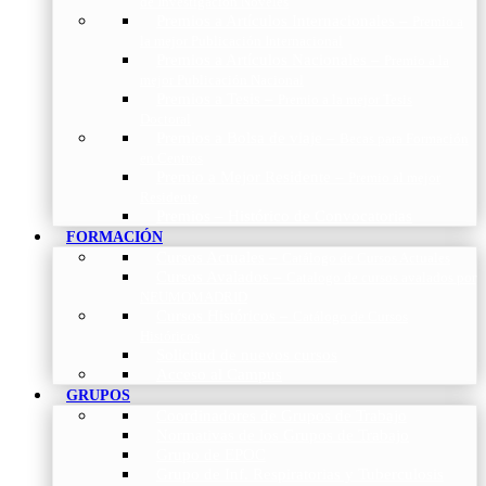
de Investigación Nóveles
Premios a Artículos Internacionales
–
Premio a
la mejor Publicación Internacional
Premios a Artículos Nacionales
–
Premio a la
mejor Publicación Nacional
Premios a Tesis
–
Premio a la mejor Tesis
Doctoral
Premios a Bolsa de viaje
–
Becas para Formación
en Centros
Premio a Mejor Residente
–
Premio al mejor
Residente
Premios – Histórico de Convocatorias
FORMACIÓN
Cursos Actuales
–
Catálogo de Cursos Actuales
Cursos Avalados
–
Catalogo de cursos avalados por
NEUMOMADRID
Cursos Históricos
–
Catálogo de Cursos
Históricos
Solicitud de nuevos cursos
Acceso al Campus
GRUPOS
Coordinadores de Grupos de Trabajo
Normativas de los Grupos de Trabajo
Grupo de EPOC
Grupo de Inf. Respiratorias y Tuberculosis