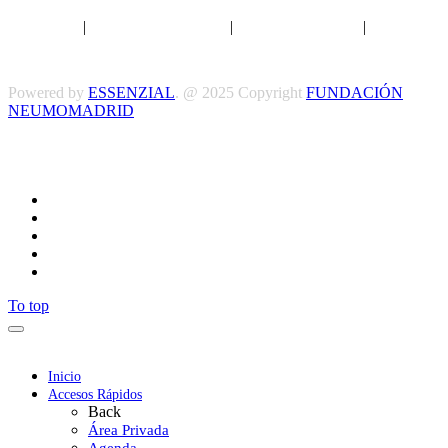
Aviso legal
|
Política de privacidad
|
Política de Cookies
|
Términos
y Condiciones
Powered by
ESSENZIAL
. @ 2025 Copyright
FUNDACIÓN
NEUMOMADRID
Síguenos
To top
Inicio
Accesos Rápidos
Back
Área Privada