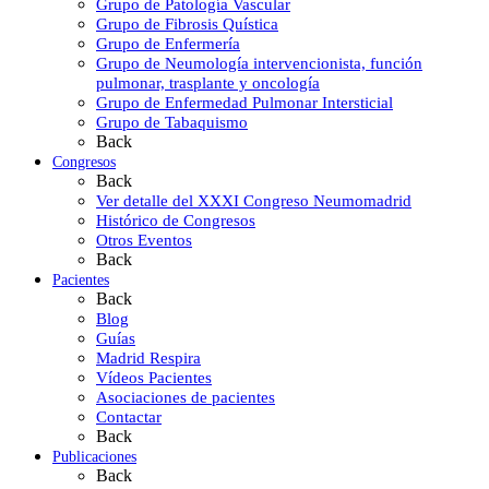
Grupo de Patología Vascular
Grupo de Fibrosis Quística
Grupo de Enfermería
Grupo de Neumología intervencionista, función
pulmonar, trasplante y oncología
Grupo de Enfermedad Pulmonar Intersticial
Grupo de Tabaquismo
Back
Congresos
Back
Ver detalle del XXXI Congreso Neumomadrid
Histórico de Congresos
Otros Eventos
Back
Pacientes
Back
Blog
Guías
Madrid Respira
Vídeos Pacientes
Asociaciones de pacientes
Contactar
Back
Publicaciones
Back