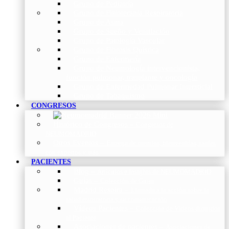
Grupo de Pediatría
Grupo de Fisioterapia Respiratoria
Grupo de Asma
Grupo de Sueño y Ventilación
Grupo de Patología Vascular
Grupo de Fibrosis Quística
Grupo de Enfermería
Grupo de Neumología intervencionista,
función pulmonar, trasplante y oncología
Grupo de Enfermedad Pulmonar Intersticial
Grupo de Tabaquismo
CONGRESOS
Histórico de Congresos
–
Congresos de
NEUMOMADRID
Otros Eventos
–
Entrega de premios, bienvenidas, tardes
con expertos y más.
PACIENTES
Blog
–
Artículos e Insights de NEUMOMADRID
Guías
–
Colección de Guías
Madrid Respira
–
Llamada a la acción sobre la
salud respiratoria y su comunicación
Vídeos Pacientes
–
Colección de Vídeos dirigidos
al Paciente
Asociaciones de pacientes
–
Asociaciones de