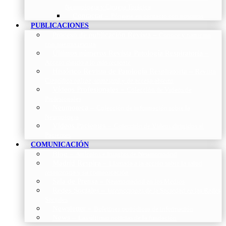
Neumología y Cirugía Torácica
Contactar
–
Póngase en contacto con nosotros
PUBLICACIONES
Proceso de publicación Revista
–
Conoce y participa
con nuestra revista
Últimos números Revista Patología Respiratoria
–
Acceso rápido a lo más reciente
Histórico Revista de Patología Respiratoria
–
Revista
Científica online, trimestral y de acceso abierto
Vídeos Profesionales
–
Colección de Vídeos de
Profesionales
Neumoteca
–
Colección de información sobre la
Neumología
Vídeos Pacientes
–
Colección de Vídeos dirigidos al
Pacientes
COMUNICACIÓN
Blog
–
Artículos e Insights de Neumomadrid
Madrid Respira
–
Llamada a la acción sobre la salud
respiratoria y su comunicación
Sala de Prensa
–
Neumomadrid en los Medios
Redes Sociales
–
Interacciones de la Sociedad en las Redes
Sociales
Newsletter
–
Boletines periódicos de información
News
–
Las últimas noticias de la fundación