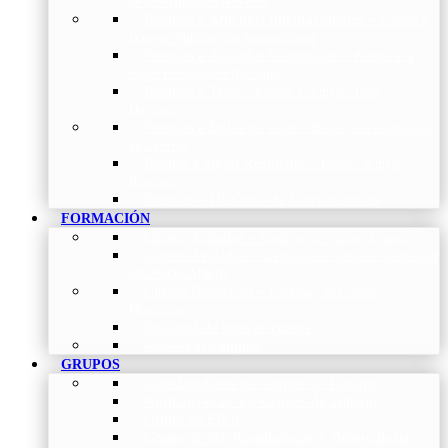
de Investigación Nóveles
Premios a Artículos Internacionales
–
Premio a
la mejor Publicación Internacional
Premios a Artículos Nacionales
–
Premio a la
mejor Publicación Nacional
Premios a Tesis
–
Premio a la mejor Tesis
Doctoral
Premios a Bolsa de viaje
–
Becas para Formación
en Centros
Premio a Mejor Residente
–
Premio al mejor
Residente
Premios – Histórico de Convocatorias
FORMACIÓN
Cursos Actuales
–
Catálogo de Cursos Actuales
Cursos Avalados
–
Catalogo de cursos avalados por
NEUMOMADRID
Cursos Históricos
–
Catálogo de Cursos
Históricos
Solicitud de nuevos cursos
Acceso al Campus
GRUPOS
Coordinadores de Grupos de Trabajo
Normativas de los Grupos de Trabajo
Grupo de EPOC
Grupo de Inf. Respiratorias y Tuberculosis