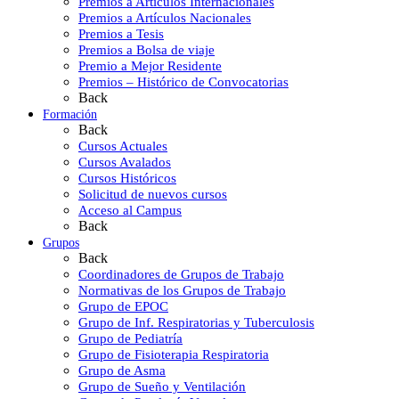
Premios a Artículos Internacionales
Premios a Artículos Nacionales
Premios a Tesis
Premios a Bolsa de viaje
Premio a Mejor Residente
Premios – Histórico de Convocatorias
Back
Formación
Back
Cursos Actuales
Cursos Avalados
Cursos Históricos
Solicitud de nuevos cursos
Acceso al Campus
Back
Grupos
Back
Coordinadores de Grupos de Trabajo
Normativas de los Grupos de Trabajo
Grupo de EPOC
Grupo de Inf. Respiratorias y Tuberculosis
Grupo de Pediatría
Grupo de Fisioterapia Respiratoria
Grupo de Asma
Grupo de Sueño y Ventilación