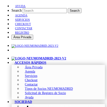
AYUDA
Search
Search
AGENDA
SERVICIOS
CHECKOUT
CONTACTAR
REGISTRO
Área Privada
ACCESOS RÁPIDOS
Área Privada
Agenda
Servicios
Checkout
Contactar
Tipos de Socios NEUMOMADRID
Solicitud de Registro de Socio
Ayuda
SOCIEDAD
Sociedad Madrileña de Neumología y Cirugía