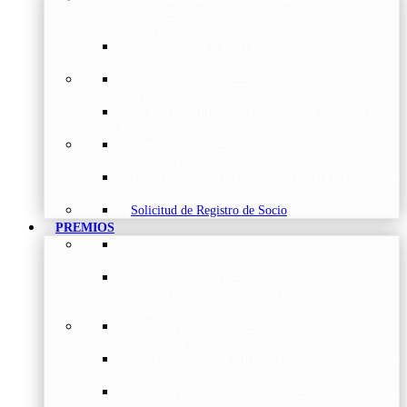
Torácica
–
Presentación de la Sociedad, Objetivos y
Nuestra Historia
Organización
–
Junta Directiva, Comités,
Direcciones y Foros
Grupos de trabajo
–
Nuestros coordinadores en
cada Grupo de Trabajo
Avales Científicos
–
Formulario de Solicitud de
Aval Científico
Patrocinadores
–
Organizaciones con las que
colaboramos
Tipos de Socios NEUMOMADRID
–
Requisitos
y beneficios de Socios
Solicitud de Registro de Socio
PREMIOS
Premios Neumomadrid – Introducción
–
Premios del Comité Científico de Neumomadrid
Comité Científico
–
Organización de premios,
cursos, publicaciones y eventos científicos de la
Sociedad
Premios a Proyectos
–
Becas a Proyectos de
Investigación
Beca Dña. Norah Nieto
–
Proyectos investigación
fibrosis pulmonar
Premios a Proyectos Nóveles
–
Becas a Proyectos