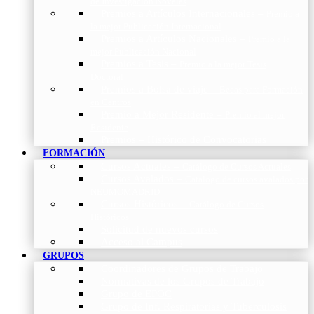
de Investigación Nóveles
Premios a Artículos Internacionales
–
Premio a
la mejor Publicación Internacional
Premios a Artículos Nacionales
–
Premio a la
mejor Publicación Nacional
Premios a Tesis
–
Premio a la mejor Tesis
Doctoral
Premios a Bolsa de viaje
–
Becas para Formación
en Centros
Premio a Mejor Residente
–
Premio al mejor
Residente
Premios – Histórico de Convocatorias
FORMACIÓN
Cursos Actuales
–
Catálogo de Cursos Actuales
Cursos Avalados
–
Catalogo de cursos avalados por
NEUMOMADRID
Cursos Históricos
–
Catálogo de Cursos
Históricos
Solicitud de nuevos cursos
Acceso al Campus
GRUPOS
Coordinadores de Grupos de Trabajo
Normativas de los Grupos de Trabajo
Grupo de EPOC
Grupo de Inf. Respiratorias y Tuberculosis