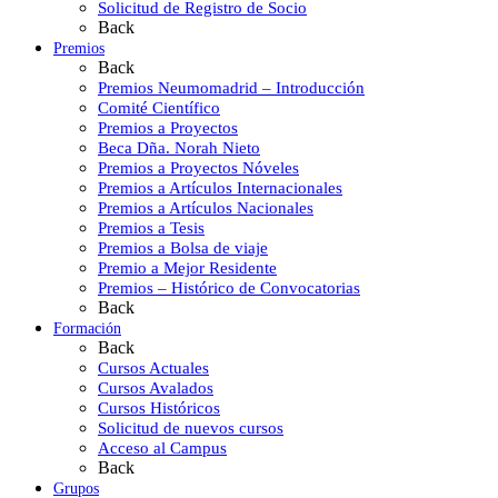
Solicitud de Registro de Socio
Back
Premios
Back
Premios Neumomadrid – Introducción
Comité Científico
Premios a Proyectos
Beca Dña. Norah Nieto
Premios a Proyectos Nóveles
Premios a Artículos Internacionales
Premios a Artículos Nacionales
Premios a Tesis
Premios a Bolsa de viaje
Premio a Mejor Residente
Premios – Histórico de Convocatorias
Back
Formación
Back
Cursos Actuales
Cursos Avalados
Cursos Históricos
Solicitud de nuevos cursos
Acceso al Campus
Back
Grupos