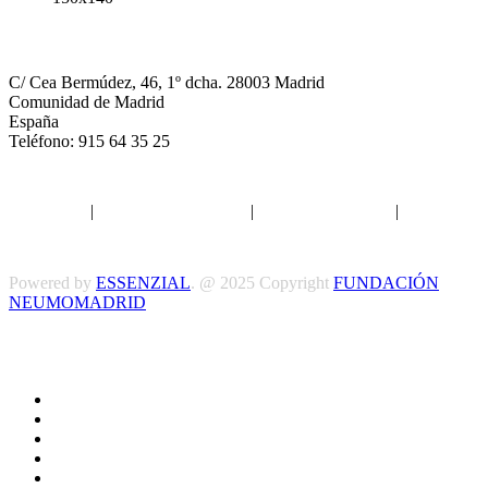
NEUMOMADRID
C/ Cea Bermúdez, 46, 1º dcha. 28003 Madrid
Comunidad de Madrid
España
Teléfono: 915 64 35 25
Aviso legal
|
Política de privacidad
|
Política de Cookies
|
Términos
y Condiciones
Powered by
ESSENZIAL
. @ 2025 Copyright
FUNDACIÓN
NEUMOMADRID
Síguenos