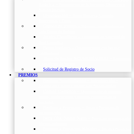
Torácica
–
Presentación de la Sociedad, Objetivos y
Nuestra Historia
Organización
–
Junta Directiva, Comités,
Direcciones y Foros
Grupos de trabajo
–
Nuestros coordinadores en
cada Grupo de Trabajo
Avales Científicos
–
Formulario de Solicitud de
Aval Científico
Patrocinadores
–
Organizaciones con las que
colaboramos
Tipos de Socios NEUMOMADRID
–
Requisitos
y beneficios de Socios
Solicitud de Registro de Socio
PREMIOS
Premios Neumomadrid – Introducción
–
Premios del Comité Científico de Neumomadrid
Comité Científico
–
Organización de premios,
cursos, publicaciones y eventos científicos de la
Sociedad
Premios a Proyectos
–
Becas a Proyectos de
Investigación
Beca Dña. Norah Nieto
–
Proyectos investigación
fibrosis pulmonar
Premios a Proyectos Nóveles
–
Becas a Proyectos