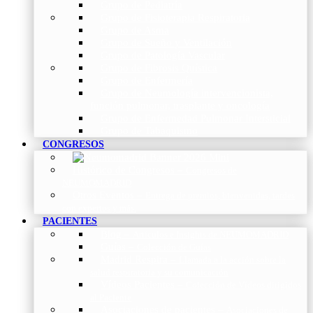
Grupo de Pediatría
Grupo de Fisioterapia Respiratoria
Grupo de Asma
Grupo de Sueño y Ventilación
Grupo de Patología Vascular
Grupo de Fibrosis Quística
Grupo de Enfermería
Grupo de Neumología intervencionista,
función pulmonar, trasplante y oncología
Grupo de Enfermedad Pulmonar Intersticial
Grupo de Tabaquismo
CONGRESOS
Histórico de Congresos
–
Congresos de
NEUMOMADRID
Otros Eventos
–
Entrega de premios, bienvenidas, tardes
con expertos y más.
PACIENTES
Blog
–
Artículos e Insights de NEUMOMADRID
Guías
–
Colección de Guías
Madrid Respira
–
Llamada a la acción sobre la
salud respiratoria y su comunicación
Vídeos Pacientes
–
Colección de Vídeos dirigidos
al Paciente
Asociaciones de pacientes
–
Asociaciones de