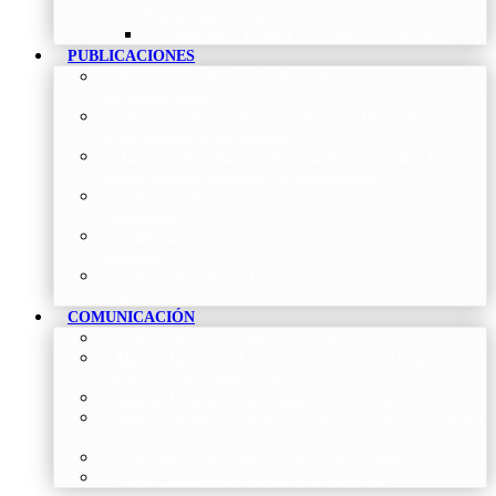
Neumología y Cirugía Torácica
Contactar
–
Póngase en contacto con nosotros
PUBLICACIONES
Proceso de publicación Revista
–
Conoce y participa
con nuestra revista
Últimos números Revista Patología Respiratoria
–
Acceso rápido a lo más reciente
Histórico Revista de Patología Respiratoria
–
Revista
Científica online, trimestral y de acceso abierto
Vídeos Profesionales
–
Colección de Vídeos de
Profesionales
Neumoteca
–
Colección de información sobre la
Neumología
Vídeos Pacientes
–
Colección de Vídeos dirigidos al
Pacientes
COMUNICACIÓN
Blog
–
Artículos e Insights de Neumomadrid
Madrid Respira
–
Llamada a la acción sobre la salud
respiratoria y su comunicación
Sala de Prensa
–
Neumomadrid en los Medios
Redes Sociales
–
Interacciones de la Sociedad en las Redes
Sociales
Newsletter
–
Boletines periódicos de información
News
–
Las últimas noticias de la fundación