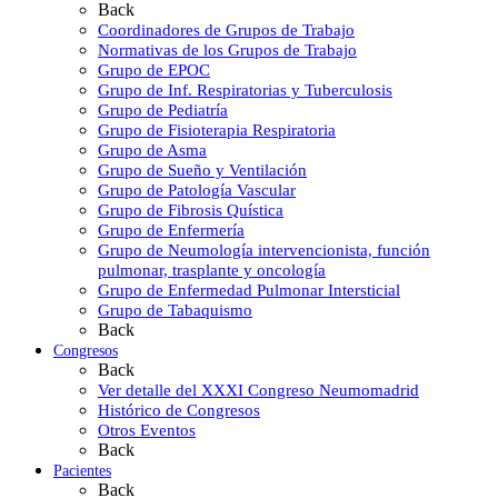
Back
Coordinadores de Grupos de Trabajo
Normativas de los Grupos de Trabajo
Grupo de EPOC
Grupo de Inf. Respiratorias y Tuberculosis
Grupo de Pediatría
Grupo de Fisioterapia Respiratoria
Grupo de Asma
Grupo de Sueño y Ventilación
Grupo de Patología Vascular
Grupo de Fibrosis Quística
Grupo de Enfermería
Grupo de Neumología intervencionista, función
pulmonar, trasplante y oncología
Grupo de Enfermedad Pulmonar Intersticial
Grupo de Tabaquismo
Back
Congresos
Back
Ver detalle del XXXI Congreso Neumomadrid
Histórico de Congresos
Otros Eventos
Back
Pacientes
Back