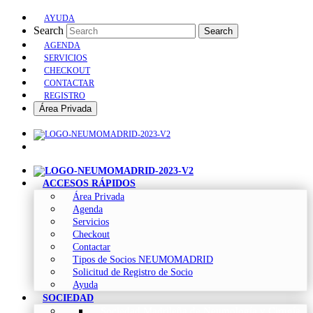
AYUDA
Search
Search
AGENDA
SERVICIOS
CHECKOUT
CONTACTAR
REGISTRO
Área Privada
ACCESOS RÁPIDOS
Área Privada
Agenda
Servicios
Checkout
Contactar
Tipos de Socios NEUMOMADRID
Solicitud de Registro de Socio
Ayuda
SOCIEDAD
Sociedad Madrileña de Neumología y Cirugía