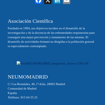
Fa
X
Li
E
ce
nk
m
bo
ed
ail
Asociación Científica
ok
In
Fundada en 1994, sus objetivos inciden en el desarrollo de la
investigación y de la docencia de las enfermedades respiratorias para
conseguir una mejor prevención y tratamiento de las mismas. El
desarrollo de actividades formativas dirigidas a la población general
es especialmente contemplado.
NEUMOMADRID
C/ Cea Bermúdez, 46, 1º dcha. 28003 Madrid
Comunidad de Madrid
España
Teléfono: 915 64 35 25