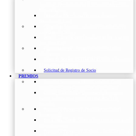
Torácica
–
Presentación de la Sociedad, Objetivos y
Nuestra Historia
Organización
–
Junta Directiva, Comités,
Direcciones y Foros
Grupos de trabajo
–
Nuestros coordinadores en
cada Grupo de Trabajo
Avales Científicos
–
Formulario de Solicitud de
Aval Científico
Patrocinadores
–
Organizaciones con las que
colaboramos
Tipos de Socios NEUMOMADRID
–
Requisitos
y beneficios de Socios
Solicitud de Registro de Socio
PREMIOS
Premios Neumomadrid – Introducción
–
Premios del Comité Científico de Neumomadrid
Comité Científico
–
Organización de premios,
cursos, publicaciones y eventos científicos de la
Sociedad
Premios a Proyectos
–
Becas a Proyectos de
Investigación
Beca Dña. Norah Nieto
–
Proyectos investigación
fibrosis pulmonar
Premios a Proyectos Nóveles
–
Becas a Proyectos