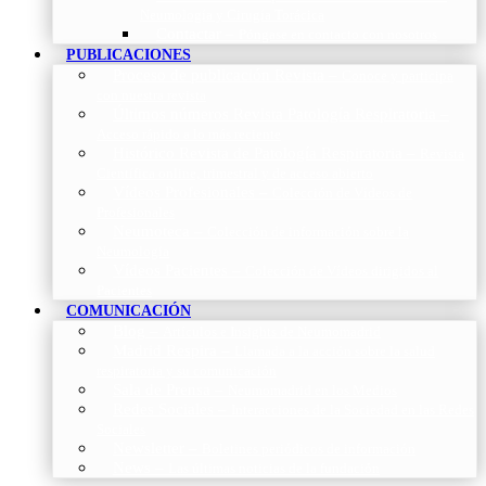
Neumología y Cirugía Torácica
Contactar
–
Póngase en contacto con nosotros
PUBLICACIONES
Proceso de publicación Revista
–
Conoce y participa
con nuestra revista
Últimos números Revista Patología Respiratoria
–
Acceso rápido a lo más reciente
Histórico Revista de Patología Respiratoria
–
Revista
Científica online, trimestral y de acceso abierto
Vídeos Profesionales
–
Colección de Vídeos de
Profesionales
Neumoteca
–
Colección de información sobre la
Neumología
Vídeos Pacientes
–
Colección de Vídeos dirigidos al
Pacientes
COMUNICACIÓN
Blog
–
Artículos e Insights de Neumomadrid
Madrid Respira
–
Llamada a la acción sobre la salud
respiratoria y su comunicación
Sala de Prensa
–
Neumomadrid en los Medios
Redes Sociales
–
Interacciones de la Sociedad en las Redes
Sociales
Newsletter
–
Boletines periódicos de información
News
–
Las últimas noticias de la fundación