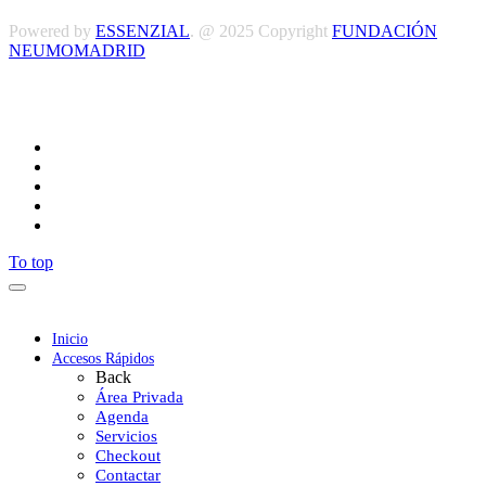
Powered by
ESSENZIAL
. @ 2025 Copyright
FUNDACIÓN
NEUMOMADRID
Síguenos
To top
Inicio
Accesos Rápidos
Back
Área Privada
Agenda
Servicios
Checkout
Contactar