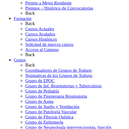
Premio a Mejor Residente
Premios – Histórico de Convocatorias
Back
Formación
Back
Cursos Actuales
Cursos Avalados
Cursos Históricos
Solicitud de nuevos cursos
Acceso al Campus
Back
Grupos
Back
Coordinadores de Grupos de Trabajo
Normativas de los Grupos de Trabajo
Grupo de EPOC
Grupo de Inf. Respiratorias y Tuberculosis
Grupo de Pediatría
Grupo de Fisioterapia Respiratoria
Grupo de Asma
Grupo de Sueño y Ventilación
Grupo de Patología Vascular
Grupo de Fibrosis Quística
Grupo de Enfermería
Grupo de Neumología intervencionista, función