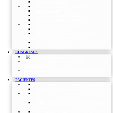
Grupo de Pediatría
Grupo de Fisioterapia Respiratoria
Grupo de Asma
Grupo de Sueño y Ventilación
Grupo de Patología Vascular
Grupo de Fibrosis Quística
Grupo de Enfermería
Grupo de Neumología intervencionista,
función pulmonar, trasplante y oncología
Grupo de Enfermedad Pulmonar Intersticial
Grupo de Tabaquismo
CONGRESOS
Histórico de Congresos
–
Congresos de
NEUMOMADRID
Otros Eventos
–
Entrega de premios, bienvenidas, tardes
con expertos y más.
PACIENTES
Blog
–
Artículos e Insights de NEUMOMADRID
Guías
–
Colección de Guías
Madrid Respira
–
Llamada a la acción sobre la
salud respiratoria y su comunicación
Vídeos Pacientes
–
Colección de Vídeos dirigidos
al Paciente
Asociaciones de pacientes
–
Asociaciones de