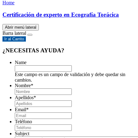
Home
Certificación de experto en Ecografía Torácica
Abrir menú lateral
Barra lateral
Ir al Carrito
¿NECESITAS AYUDA?
Name
Este campo es un campo de validación y debe quedar sin
cambios.
Nombre
*
Apellidos
*
Email
*
Teléfono
Subject