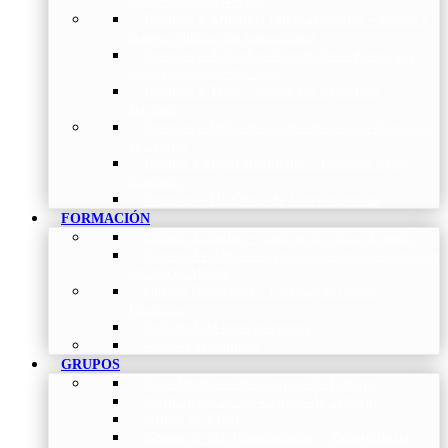
de Investigación Nóveles
Premios a Artículos Internacionales
–
Premio a
la mejor Publicación Internacional
Premios a Artículos Nacionales
–
Premio a la
mejor Publicación Nacional
Premios a Tesis
–
Premio a la mejor Tesis
Doctoral
Premios a Bolsa de viaje
–
Becas para Formación
en Centros
Premio a Mejor Residente
–
Premio al mejor
Residente
Premios – Histórico de Convocatorias
FORMACIÓN
Cursos Actuales
–
Catálogo de Cursos Actuales
Cursos Avalados
–
Catalogo de cursos avalados por
NEUMOMADRID
Cursos Históricos
–
Catálogo de Cursos
Históricos
Solicitud de nuevos cursos
Acceso al Campus
GRUPOS
Coordinadores de Grupos de Trabajo
Normativas de los Grupos de Trabajo
Grupo de EPOC
Grupo de Inf. Respiratorias y Tuberculosis