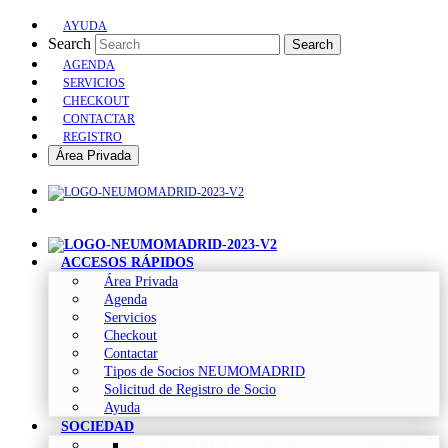
AYUDA
Search
Search
AGENDA
SERVICIOS
CHECKOUT
CONTACTAR
REGISTRO
Área Privada
ACCESOS RÁPIDOS
Área Privada
Agenda
Servicios
Checkout
Contactar
Tipos de Socios NEUMOMADRID
Solicitud de Registro de Socio
Ayuda
SOCIEDAD
Sociedad Madrileña de Neumología y Cirugía