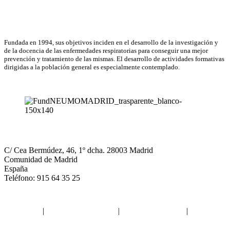
Email
Asociación Científica
Fundada en 1994, sus objetivos inciden en el desarrollo de la investigación y
de la docencia de las enfermedades respiratorias para conseguir una mejor
prevención y tratamiento de las mismas. El desarrollo de actividades formativas
dirigidas a la población general es especialmente contemplado.
NEUMOMADRID
C/ Cea Bermúdez, 46, 1º dcha. 28003 Madrid
Comunidad de Madrid
España
Teléfono: 915 64 35 25
Aviso legal
|
Política de privacidad
|
Política de Cookies
|
Términos
y Condiciones