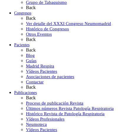
Grupo de Tabaquismo
Back
Congresos
Back
Ver detalle del XXXI Congreso Neumomadrid
Histórico de Congresos
Otros Eventos
Back
Pacientes
Back
Blog
Guías
Madrid Respira
Vídeos Pacientes
Asociaciones de pacientes
Contactar
Back
Publicaciones
Back
Proceso de publicación Revista
Últimos números Revista Patología Respiratoria
Histórico Revista de Patología Respiratoria
Vídeos Profesionales
Neumoteca
Vídeos Pacientes