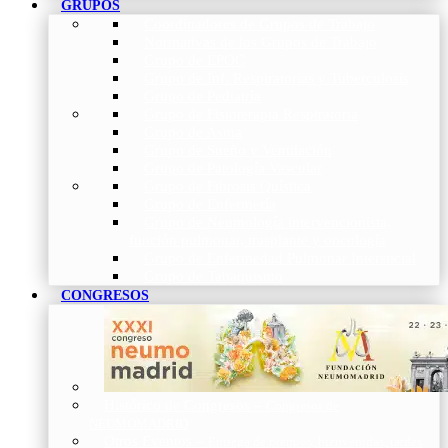
GRUPOS
Coordinadores de Grupos de Trabajo
Normativas de los Grupos de Trabajo
Grupo de EPOC
Grupo de Inf. Respiratorias y Tuberculosis
Grupo de Pediatría
Grupo de Fisioterapia Respiratoria
Grupo de Asma
Grupo de Sueño y Ventilación
Grupo de Patología Vascular
Grupo de Fibrosis Quística
Grupo de Enfermería
Grupo de Neumología intervencionista,
función pulmonar, trasplante y oncología
Grupo de Enfermedad Pulmonar Intersticial
Grupo de Tabaquismo
CONGRESOS
Histórico de Congresos
–
Congresos de
NEUMOMADRID
Otros Eventos
–
Entrega de premios, bienvenidas, tardes