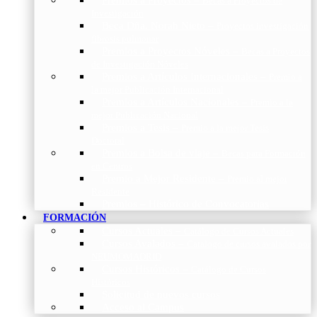
Becas a Proyectos de
Investigación
Beca Dña. Norah Nieto
–
Proyectos investigación
fibrosis pulmonar
Premios a Proyectos Nóveles
–
Becas a Proyectos
de Investigación Nóveles
Premios a Artículos Internacionales
–
Premio a
la mejor Publicación Internacional
Premios a Artículos Nacionales
–
Premio a la
mejor Publicación Nacional
Premios a Tesis
–
Premio a la mejor Tesis
Doctoral
Premios a Bolsa de viaje
–
Becas para Formación
en Centros
Premio a Mejor Residente
–
Premio al mejor
Residente
Premios – Histórico de Convocatorias
FORMACIÓN
Cursos Actuales
–
Catálogo de Cursos Actuales
Cursos Avalados
–
Catalogo de cursos avalados por
NEUMOMADRID
Cursos Históricos
–
Catálogo de Cursos
Históricos
Solicitud de nuevos cursos
Acceso al Campus