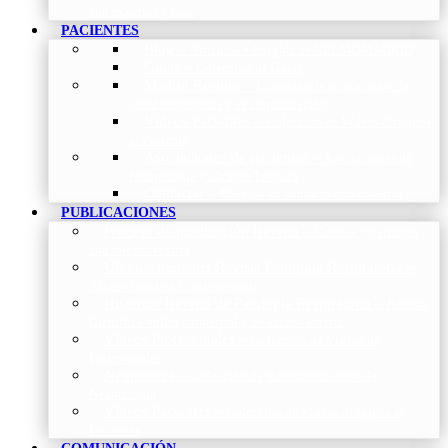
con expertos y más.
PACIENTES
Blog
–
Artículos e Insights de NEUMOMADRID
Guías
–
Colección de Guías
Madrid Respira
–
Llamada a la acción sobre la
salud respiratoria y su comunicación
Vídeos Pacientes
–
Colección de Vídeos dirigidos
al Paciente
Asociaciones de pacientes
–
Asociaciones de
Neumología y Cirugía Torácica
Contactar
–
Póngase en contacto con nosotros
PUBLICACIONES
Proceso de publicación Revista
–
Conoce y participa
con nuestra revista
Últimos números Revista Patología Respiratoria
–
Acceso rápido a lo más reciente
Histórico Revista de Patología Respiratoria
–
Revista
Científica online, trimestral y de acceso abierto
Vídeos Profesionales
–
Colección de Vídeos de
Profesionales
Neumoteca
–
Colección de información sobre la
Neumología
Vídeos Pacientes
–
Colección de Vídeos dirigidos al
Pacientes