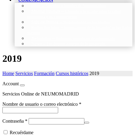
COMUNICACIÓN
Blog
–
Artículos e Insights de Neumomadrid
Madrid Respira
–
Llamada a la acción sobre la salud
respiratoria y su comunicación
Sala de Prensa
–
Neumomadrid en los Medios
Redes Sociales
–
Interacciones de la Sociedad en las Redes
Sociales
Newsletter
–
Boletines periódicos de información
News
–
Las últimas noticias de la fundación
2019
Home
Servicios
Formación
Cursos históricos
2019
Account
Servicios Online de NEUMOMADRID
Nombre de usuario o correo electrónico
*
Contraseña
*
Recuérdame