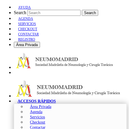
AYUDA
Search
Search
AGENDA
SERVICIOS
CHECKOUT
CONTACTAR
REGISTRO
Área Privada
ACCESOS RÁPIDOS
Área Privada
Agenda
Servicios
Checkout
Contactar