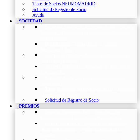
Tipos de Socios NEUMOMADRID
Solicitud de Registro de Socio
Ayuda
SOCIEDAD
Sociedad Madrileña de Neumología y Cirugía
Torácica
–
Presentación de la Sociedad, Objetivos y
Nuestra Historia
Organización
–
Junta Directiva, Comités,
Direcciones y Foros
Grupos de trabajo
–
Nuestros coordinadores en
cada Grupo de Trabajo
Avales Científicos
–
Formulario de Solicitud de
Aval Científico
Patrocinadores
–
Organizaciones con las que
colaboramos
Tipos de Socios NEUMOMADRID
–
Requisitos
y beneficios de Socios
Solicitud de Registro de Socio
PREMIOS
Premios Neumomadrid – Introducción
–
Premios del Comité Científico de Neumomadrid
Comité Científico
–
Organización de premios,
cursos, publicaciones y eventos científicos de la
Sociedad
Premios a Proyectos
–