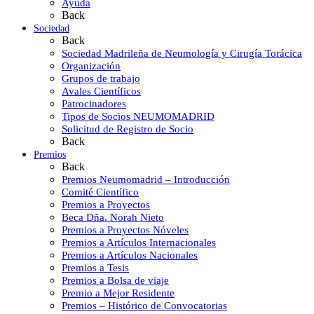
Ayuda
Back
Sociedad
Back
Sociedad Madrileña de Neumología y Cirugía Torácica
Organización
Grupos de trabajo
Avales Científicos
Patrocinadores
Tipos de Socios NEUMOMADRID
Solicitud de Registro de Socio
Back
Premios
Back
Premios Neumomadrid – Introducción
Comité Científico
Premios a Proyectos
Beca Dña. Norah Nieto
Premios a Proyectos Nóveles
Premios a Artículos Internacionales
Premios a Artículos Nacionales
Premios a Tesis
Premios a Bolsa de viaje
Premio a Mejor Residente
Premios – Histórico de Convocatorias