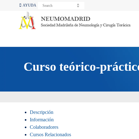
S
AYUDA
S
e
e
a
a
r
r
c
c
h
h
Curso teórico-prác
Descripción
Información
Colaboradores
Cursos Relacionados