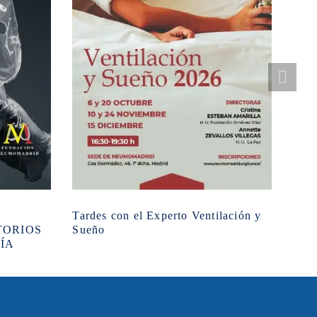
Tardes con el Experto Ventilación y
Curs
TORIOS
Sueño
asoc
ÍA