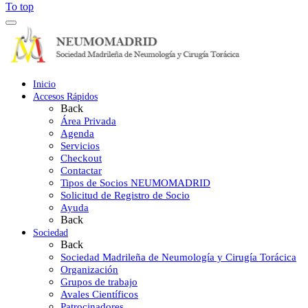
To top
Inicio
Accesos Rápidos
Back
Área Privada
Agenda
Servicios
Checkout
Contactar
Tipos de Socios NEUMOMADRID
Solicitud de Registro de Socio
Ayuda
Back
Sociedad
Back
Sociedad Madrileña de Neumología y Cirugía Torácica
Organización
Grupos de trabajo
Avales Científicos
Patrocinadores