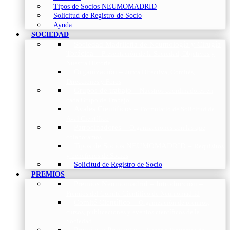
Tipos de Socios NEUMOMADRID
Solicitud de Registro de Socio
Ayuda
SOCIEDAD
Sociedad Madrileña de Neumología y Cirugía
Torácica
–
Presentación de la Sociedad, Objetivos y
Nuestra Historia
Organización
–
Junta Directiva, Comités,
Direcciones y Foros
Grupos de trabajo
–
Nuestros coordinadores en
cada Grupo de Trabajo
Avales Científicos
–
Formulario de Solicitud de
Aval Científico
Patrocinadores
–
Organizaciones con las que
colaboramos
Tipos de Socios NEUMOMADRID
–
Requisitos
y beneficios de Socios
Solicitud de Registro de Socio
PREMIOS
Premios Neumomadrid – Introducción
–
Premios del Comité Científico de Neumomadrid
Comité Científico
–
Organización de premios,
cursos, publicaciones y eventos científicos de la
Sociedad
Premios a Proyectos
–