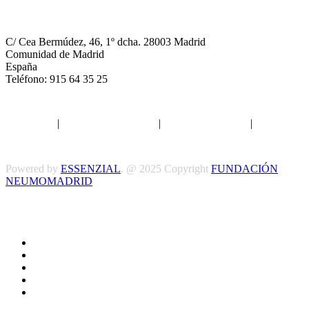
NEUMOMADRID
C/ Cea Bermúdez, 46, 1º dcha. 28003 Madrid
Comunidad de Madrid
España
Teléfono: 915 64 35 25
Aviso legal
|
Política de privacidad
|
Política de Cookies
|
Términos
y Condiciones
Powered by
ESSENZIAL
. @ 2025 Copyright
FUNDACIÓN
NEUMOMADRID
Síguenos