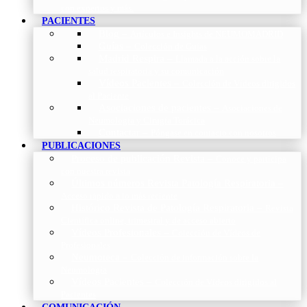
con expertos y más.
PACIENTES
Blog
–
Artículos e Insights de NEUMOMADRID
Guías
–
Colección de Guías
Madrid Respira
–
Llamada a la acción sobre la
salud respiratoria y su comunicación
Vídeos Pacientes
–
Colección de Vídeos dirigidos
al Paciente
Asociaciones de pacientes
–
Asociaciones de
Neumología y Cirugía Torácica
Contactar
–
Póngase en contacto con nosotros
PUBLICACIONES
Proceso de publicación Revista
–
Conoce y participa
con nuestra revista
Últimos números Revista Patología Respiratoria
–
Acceso rápido a lo más reciente
Histórico Revista de Patología Respiratoria
–
Revista
Científica online, trimestral y de acceso abierto
Vídeos Profesionales
–
Colección de Vídeos de
Profesionales
Neumoteca
–
Colección de información sobre la
Neumología
Vídeos Pacientes
–
Colección de Vídeos dirigidos al
Pacientes