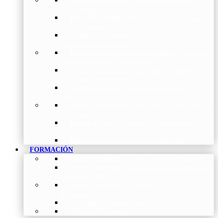
Becas a Proyectos de
Investigación
Beca Dña. Norah Nieto
–
Proyectos investigación
fibrosis pulmonar
Premios a Proyectos Nóveles
–
Becas a Proyectos
de Investigación Nóveles
Premios a Artículos Internacionales
–
Premio a
la mejor Publicación Internacional
Premios a Artículos Nacionales
–
Premio a la
mejor Publicación Nacional
Premios a Tesis
–
Premio a la mejor Tesis
Doctoral
Premios a Bolsa de viaje
–
Becas para Formación
en Centros
Premio a Mejor Residente
–
Premio al mejor
Residente
Premios – Histórico de Convocatorias
FORMACIÓN
Cursos Actuales
–
Catálogo de Cursos Actuales
Cursos Avalados
–
Catalogo de cursos avalados por
NEUMOMADRID
Cursos Históricos
–
Catálogo de Cursos
Históricos
Solicitud de nuevos cursos
Acceso al Campus