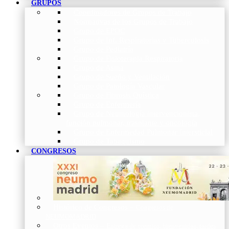
GRUPOS
Coordinadores de Grupos de Trabajo
Normativas de los Grupos de Trabajo
Grupo de EPOC
Grupo de Inf. Respiratorias y Tuberculosis
Grupo de Pediatría
Grupo de Fisioterapia Respiratoria
Grupo de Asma
Grupo de Sueño y Ventilación
Grupo de Patología Vascular
Grupo de Fibrosis Quística
Grupo de Enfermería
Grupo de Neumología intervencionista,
función pulmonar, trasplante y oncología
Grupo de Enfermedad Pulmonar Intersticial
Grupo de Tabaquismo
CONGRESOS
Histórico de Congresos
–
Congresos de
NEUMOMADRID
Otros Eventos
–
Entrega de premios, bienvenidas, tardes