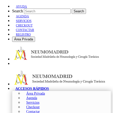
AYUDA
Search
Search
AGENDA
SERVICIOS
CHECKOUT
CONTACTAR
REGISTRO
Área Privada
ACCESOS RÁPIDOS
Área Privada
Agenda
Servicios
Checkout
Contactar