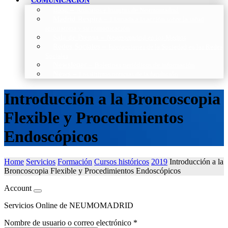
COMUNICACIÓN
Blog
–
Artículos e Insights de Neumomadrid
Madrid Respira
–
Llamada a la acción sobre la salud
respiratoria y su comunicación
Sala de Prensa
–
Neumomadrid en los Medios
Redes Sociales
–
Interacciones de la Sociedad en las Redes
Sociales
Newsletter
–
Boletines periódicos de información
News
–
Las últimas noticias de la fundación
Introducción a la Broncoscopia
Flexible y Procedimientos
Endoscópicos
Home
Servicios
Formación
Cursos históricos
2019
Introducción a la
Broncoscopia Flexible y Procedimientos Endoscópicos
Account
Servicios Online de NEUMOMADRID
Nombre de usuario o correo electrónico
*