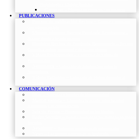
Neumología y Cirugía Torácica
Contactar
–
Póngase en contacto con nosotros
PUBLICACIONES
Proceso de publicación Revista
–
Conoce y participa
con nuestra revista
Últimos números Revista Patología Respiratoria
–
Acceso rápido a lo más reciente
Histórico Revista de Patología Respiratoria
–
Revista
Científica online, trimestral y de acceso abierto
Vídeos Profesionales
–
Colección de Vídeos de
Profesionales
Neumoteca
–
Colección de información sobre la
Neumología
Vídeos Pacientes
–
Colección de Vídeos dirigidos al
Pacientes
COMUNICACIÓN
Blog
–
Artículos e Insights de Neumomadrid
Madrid Respira
–
Llamada a la acción sobre la salud
respiratoria y su comunicación
Sala de Prensa
–
Neumomadrid en los Medios
Redes Sociales
–
Interacciones de la Sociedad en las Redes
Sociales
Newsletter
–
Boletines periódicos de información
News
–
Las últimas noticias de la fundación