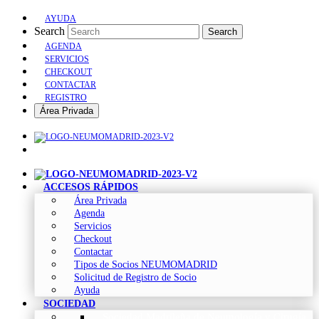
AYUDA
Search
Search
AGENDA
SERVICIOS
CHECKOUT
CONTACTAR
REGISTRO
Área Privada
ACCESOS RÁPIDOS
Área Privada
Agenda
Servicios
Checkout
Contactar
Tipos de Socios NEUMOMADRID
Solicitud de Registro de Socio
Ayuda
SOCIEDAD
Sociedad Madrileña de Neumología y Cirugía