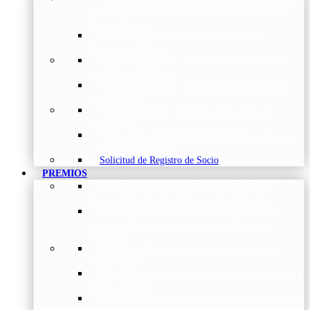
Torácica
–
Presentación de la Sociedad, Objetivos y
Nuestra Historia
Organización
–
Junta Directiva, Comités,
Direcciones y Foros
Grupos de trabajo
–
Nuestros coordinadores en
cada Grupo de Trabajo
Avales Científicos
–
Formulario de Solicitud de
Aval Científico
Patrocinadores
–
Organizaciones con las que
colaboramos
Tipos de Socios NEUMOMADRID
–
Requisitos
y beneficios de Socios
Solicitud de Registro de Socio
PREMIOS
Premios Neumomadrid – Introducción
–
Premios del Comité Científico de Neumomadrid
Comité Científico
–
Organización de premios,
cursos, publicaciones y eventos científicos de la
Sociedad
Premios a Proyectos
–
Becas a Proyectos de
Investigación
Beca Dña. Norah Nieto
–
Proyectos investigación
fibrosis pulmonar
Premios a Proyectos Nóveles
–
Becas a Proyectos