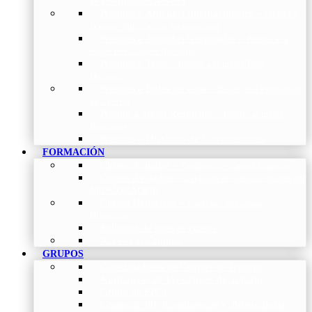
de Investigación Nóveles
Premios a Artículos Internacionales
–
Premio a
la mejor Publicación Internacional
Premios a Artículos Nacionales
–
Premio a la
mejor Publicación Nacional
Premios a Tesis
–
Premio a la mejor Tesis
Doctoral
Premios a Bolsa de viaje
–
Becas para Formación
en Centros
Premio a Mejor Residente
–
Premio al mejor
Residente
Premios – Histórico de Convocatorias
FORMACIÓN
Cursos Actuales
–
Catálogo de Cursos Actuales
Cursos Avalados
–
Catalogo de cursos avalados por
NEUMOMADRID
Cursos Históricos
–
Catálogo de Cursos
Históricos
Solicitud de nuevos cursos
Acceso al Campus
GRUPOS
Coordinadores de Grupos de Trabajo
Normativas de los Grupos de Trabajo
Grupo de EPOC
Grupo de Inf. Respiratorias y Tuberculosis