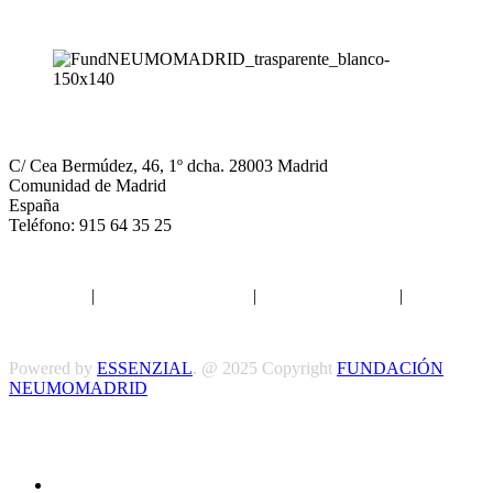
NEUMOMADRID
C/ Cea Bermúdez, 46, 1º dcha. 28003 Madrid
Comunidad de Madrid
España
Teléfono: 915 64 35 25
Aviso legal
|
Política de privacidad
|
Política de Cookies
|
Términos
y Condiciones
Powered by
ESSENZIAL
. @ 2025 Copyright
FUNDACIÓN
NEUMOMADRID
Síguenos