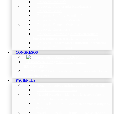
Grupo de Pediatría
Grupo de Fisioterapia Respiratoria
Grupo de Asma
Grupo de Sueño y Ventilación
Grupo de Patología Vascular
Grupo de Fibrosis Quística
Grupo de Enfermería
Grupo de Neumología intervencionista,
función pulmonar, trasplante y oncología
Grupo de Enfermedad Pulmonar Intersticial
Grupo de Tabaquismo
CONGRESOS
Histórico de Congresos
–
Congresos de
NEUMOMADRID
Otros Eventos
–
Entrega de premios, bienvenidas, tardes
con expertos y más.
PACIENTES
Blog
–
Artículos e Insights de NEUMOMADRID
Guías
–
Colección de Guías
Madrid Respira
–
Llamada a la acción sobre la
salud respiratoria y su comunicación
Vídeos Pacientes
–
Colección de Vídeos dirigidos
al Paciente
Asociaciones de pacientes
–
Asociaciones de