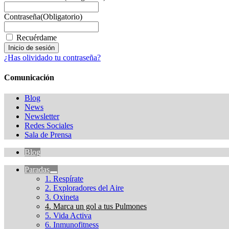
Contraseña
(Obligatorio)
Recuérdame
¿Has olividado tu contraseña?
Comunicación
Blog
News
Newsletter
Redes Sociales
Sala de Prensa
Blog
Paradas
1. Respírate
2. Exploradores del Aire
3. Oxineta
4. Marca un gol a tus Pulmones
5. Vida Activa
6. Inmunofitness