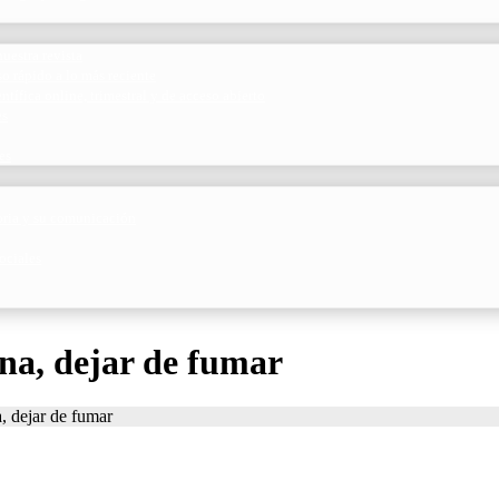
uestra revista
o rápido a lo más reciente
ntífica online, trimestral y de acceso abierto
es
es
toria y su comunicación
ociales
na, dejar de fumar
, dejar de fumar