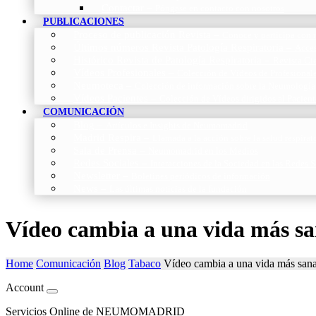
Contactar
–
Póngase en contacto con nosotros
PUBLICACIONES
Proceso de publicación Revista
–
Conoce y participa con n
Últimos números Revista Patología Respiratoria
–
Acces
Histórico Revista de Patología Respiratoria
–
Revista Cie
Vídeos Profesionales
–
Colección de Vídeos de Profesional
Neumoteca
–
Colección de información sobre la Neumología
Vídeos Pacientes
–
Colección de Vídeos dirigidos al Pacient
COMUNICACIÓN
Blog
–
Artículos e Insights de Neumomadrid
Madrid Respira
–
Llamada a la acción sobre la salud respira
Sala de Prensa
–
Neumomadrid en los Medios
Redes Sociales
–
Interacciones de la Sociedad en las Redes S
Newsletter
–
Boletines periódicos de información
News
–
Las últimas noticias de la fundación
Vídeo cambia a una vida más sa
Home
Comunicación
Blog
Tabaco
Vídeo cambia a una vida más sana
Account
Servicios Online de NEUMOMADRID