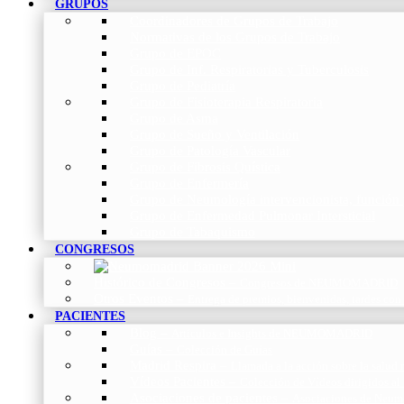
GRUPOS
Coordinadores de Grupos de Trabajo
Normativas de los Grupos de Trabajo
Grupo de EPOC
Grupo de Inf. Respiratorias y Tuberculosis
Grupo de Pediatría
Grupo de Fisioterapia Respiratoria
Grupo de Asma
Grupo de Sueño y Ventilación
Grupo de Patología Vascular
Grupo de Fibrosis Quística
Grupo de Enfermería
Grupo de Neumología intervencionista, función 
Grupo de Enfermedad Pulmonar Intersticial
Grupo de Tabaquismo
CONGRESOS
Histórico de Congresos
–
Congresos de NEUMOMADRID
Otros Eventos
–
Entrega de premios, bienvenidas, tardes con
PACIENTES
Blog
–
Artículos e Insights de NEUMOMADRID
Guías
–
Colección de Guías
Madrid Respira
–
Llamada a la acción sobre la salud 
Vídeos Pacientes
–
Colección de Vídeos dirigidos al
Asociaciones de pacientes
–
Asociaciones de Neumo