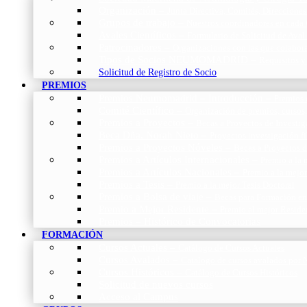
Organización
–
Junta Directiva, Comités, Direcciones
Grupos de trabajo
–
Nuestros coordinadores en cada
Avales Científicos
–
Formulario de Solicitud de Aval
Patrocinadores
–
Organizaciones con las que colabo
Tipos de Socios NEUMOMADRID
–
Requisitos y
Solicitud de Registro de Socio
PREMIOS
Premios Neumomadrid – Introducción
–
Premios 
Comité Científico
–
Organización de premios, cursos,
Premios a Proyectos
–
Becas a Proyectos de Investi
Beca Dña. Norah Nieto
–
Proyectos investigación f
Premios a Proyectos Nóveles
–
Becas a Proyectos 
Premios a Artículos Internacionales
–
Premio a la 
Premios a Artículos Nacionales
–
Premio a la mejo
Premios a Tesis
–
Premio a la mejor Tesis Doctoral
Premios a Bolsa de viaje
–
Becas para Formación en
Premio a Mejor Residente
–
Premio al mejor Reside
Premios – Histórico de Convocatorias
FORMACIÓN
Cursos Actuales
–
Catálogo de Cursos Actuales
Cursos Avalados
–
Catalogo de cursos avalados 
Cursos Históricos
–
Catálogo de Cursos Históricos
Solicitud de nuevos cursos
Acceso al Campus