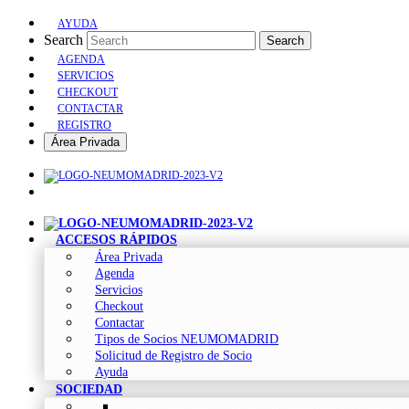
AYUDA
Search
Search
AGENDA
SERVICIOS
CHECKOUT
CONTACTAR
REGISTRO
Área Privada
ACCESOS RÁPIDOS
Área Privada
Agenda
Servicios
Checkout
Contactar
Tipos de Socios NEUMOMADRID
Solicitud de Registro de Socio
Ayuda
SOCIEDAD
Sociedad Madrileña de Neumología y Cirugía To