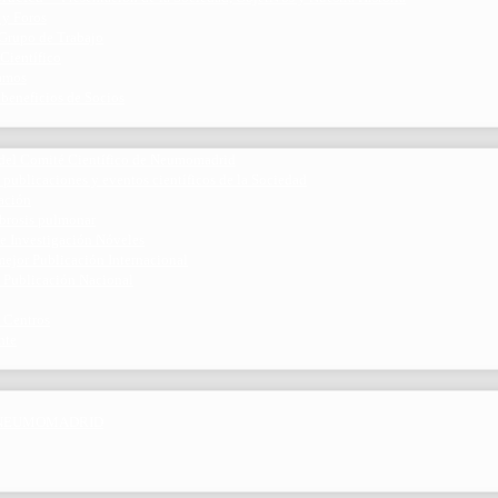
 y Foros
 Grupo de Trabajo
 Científico
ramos
 beneficios de Socios
del Comité Científico de Neumomadrid
 publicaciones y eventos científicos de la Sociedad
gación
ibrosis pulmonar
de Investigación Nóveles
mejor Publicación Internacional
r Publicación Nacional
 Centros
nte
por NEUMOMADRID